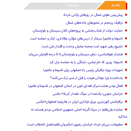
جدید
محبوب
پیش‌بینی هوای شمال در روزهای پایانی خرداد
ترافیک پرحجم در محورهای جاده‌های شمال
حمایت دولت از شتاب‌بخشی به پروژه‌های کلان سیستان و بلوچستان
تاسوعا و عاشورا سرشار از درس‌های عرفان، وفاداری، ایثار و حماسه است
تشییع رهبر شهید امت صحنه نمایش وحدت و اقتدار ملی است
هشدار هواشناسی؛ دمای سیستان و بلوچستان تا 6 درجه افزایش می‌یابد
تاسوعا؛ روزی که نام عباس، تشنگی را به حماسه بدل کرد
تمهیدات ویژه ترافیکی پلیس راه اصفهان برای تاسوعا و عاشورا
یادداشت| چرا جوانان هیئت را قبل از منبر ترک می‌کنند؟
فعال بودن هشت مرکز اهدای خون در استان اصفهان در تاسوعا و عاشورا
خراسان جنوبی؛ یک‌صدا در سوگ علمدار کربلا+ عکس
برافراشتن کهن‌ترین بیرق عزاداری ایران در هارونیه اصفهان+عکس
نماینده ولی‌فقیه در سپاه:گزینه اصلی جمهوری اسلامی مردم هستند نه
مذاکره
مطبوعات سی‌ام خرداد خراسان رضوی/حکم ولی فقیه فصل الخطاب است