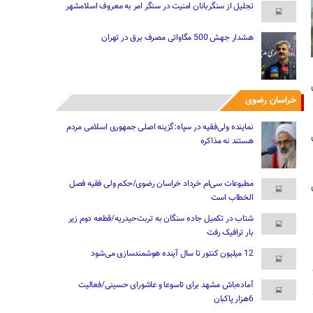
تجلیل از سنگربانان امنیت در سنگر امر به معروف اسلامشهر
هشدار جهش 500 مگاواتی مصرف برق در تهران
خراسان رضوی
نماینده ولی‌فقیه در سپاه:گزینه اصلی جمهوری اسلامی مردم
هستند نه مذاکره
مطبوعات سی‌ام خرداد خراسان رضوی/حکم ولی فقیه فصل
الخطاب است
شتاب در تکمیل جاده سنگان به تربت‌حیدریه/قطعه دوم زیر
بار ترافیک رفت
12 میلیون کنتور تا سال آینده هوشمندسازی می‌شود
آماده‌باش مشهد برای تاسوعا و عاشورای حسینی/فعالیت
6هزار پاکبان