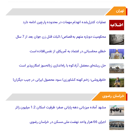
تهران
عملیات کنترل‌شده انهدام مهمات در محدوده پارچین ادامه دارد
محکومیت دوباره متهم به قصاص/ اثبات قتل زن جوان بعد از 7 سال
خطای محاسباتی در اعتماد به آمریکای از نفس‌افتاده است
حل ریشه‌ای معضل آرادکوه با راه‌اندازی زباله‌سوز امکان‌پذیر است
خام‌فروشی؛ زخم کهنه کشاورزی/ سود محصول ایرانی در جیب دیگران!
خراسان رضوی
مشهد آماده میزبانی دهه پایانی صفر؛ ظرفیت اسکان 1.2 میلیون زائر
اجرای 66 هزار واحد نهضت ملی مسکن در خراسان رضوی