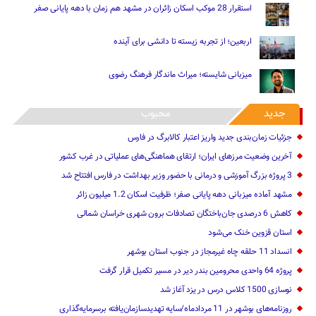
استقرار 28 موکب اسکان زائران در مشهد هم زمان با دهه پایانی صفر
اربعین؛ از تجربه زیسته تا دانشی برای آینده
میزبانی شایسته؛ میراث ماندگار فرهنگ رضوی
جدید
محبوب
جزئیات زمان‌بندی جدید واریز اعتبار کالابرگ در فارس
آخرین وضعیت مرزهای ایران؛ ارتقای هماهنگی‌های عملیاتی در غرب کشور
3 پروژه بزرگ آموزشی و درمانی با حضور وزیر بهداشت در فارس افتتاح شد
مشهد آماده میزبانی دهه پایانی صفر؛ ظرفیت اسکان 1.2 میلیون زائر
کاهش 6 درصدی جان‌باختگان تصادفات برون شهری خراسان شمالی
استان قزوین خنک‌ می‌شود
انسداد 11 حلقه چاه غیرمجاز در جنوب استان بوشهر
پروژه 64 واحدی محرومین بندر دیر در مسیر تکمیل قرار گرفت
نوسازی 1500 کلاس درس در یزد آغاز شد
روزنامه‌های بوشهر در 11 مردادماه/سایه تهدیدسازمان‌یافته برسرمایه‌گذاری