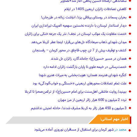
ساماندهی آرامگاه حسین پناهی آغاز شد+تصاویر
کاهش تصادفات زائران اربعین 1405 در ایلام
بحران پسماند در روستای ییلاقی یزد/ انباشت زباله در طزرجان!
دیدار استاندار لرستان با دارنده نخستین سهمیه المپیک تیراندازی ایران
خدمت متفاوت یک موکب لرستان در نجف/ نذر یک جرعه خنکی برای زائران
میدان شهدای ذهاب میعادگاه دل‌های بی‌قرار؛ اینجا عطر کربلا می‌دهد
کشف و توقیف بیش از 7 تن چوب قاچاق در محور کرمان – رفسنجان
همدان در مسیر حسین(ع)؛ جاماندگان، زائران دل شدند
خدمت‌رسانی در خیمه علوی تا پایان بازگشت زائران ادامه دارد
کنگره شهدای هنرمند همدان؛ هویت‌بخشی به میراث هنری شهدا
علت تمام‌ تصادفات محورهای اربعینی‌ «خستگی و خواب‌آلودگی» ‌بود
ببینید| روایت عاشقی اهل‌سنت برای امام حسین(ع)؛ از ترکمن‌صحرا تا کربلا
تردد 2 میلیون و 600 هزار زائر اربعین از مرز مهران‌‌
3 میلیون و 450 هزار ‌زائر به کربلا مشرف شد‌ند/‌ حادثه امنیتی نداشتیم
اخبار مهم استانی:
محمد
در
شهر کرمان برای استقبال از مسافران نوروزی آماده می‌شود