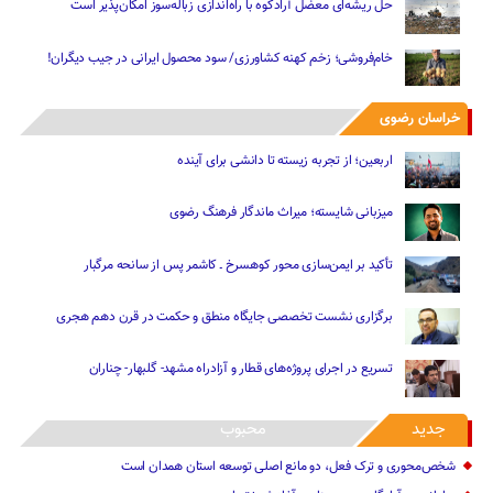
حل ریشه‌ای معضل آرادکوه با راه‌اندازی زباله‌سوز امکان‌پذیر است
خام‌فروشی؛ زخم کهنه کشاورزی/ سود محصول ایرانی در جیب دیگران!
خراسان رضوی
اربعین؛ از تجربه زیسته تا دانشی برای آینده
میزبانی شایسته؛ میراث ماندگار فرهنگ رضوی
تأکید بر ایمن‌سازی محور کوهسرخ ـ کاشمر پس از سانحه مرگبار
برگزاری نشست تخصصی جایگاه منطق و حکمت در قرن دهم هجری
تسریع در اجرای پروژه‌های قطار و آزادراه مشهد- گلبهار- چناران
جدید
محبوب
شخص‌محوری و ترک فعل، دو مانع اصلی توسعه استان همدان است