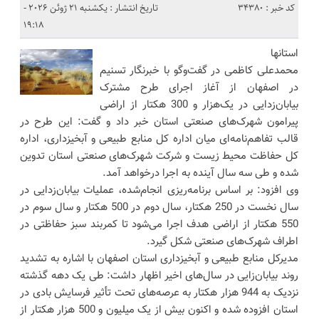
کد خبر : 34380
تاریخ انتشار : یکشنبه 21 ژوئن 2026 -
19:18
استانها
محمدعلی کاظمی در گفت‌وگو با خبرنگار تسنیم
در اصفهان از آغاز اجرای طرح مشترک
بیابان‌زدایی در یک‌هزار و 300 هکتار از اراضی
پیرامون شهرک‌های صنعتی استان خبر داد و گفت: این طرح در
قالب تفاهم‌نامه‌ای میان اداره کل منابع طبیعی و آبخیزداری، اداره
کل حفاظت محیط زیست و شرکت شهرک‌های صنعتی استان تدوین
شده و طی سه سال آینده به اجرا درخواهد آمد.
وی افزود: بر اساس برنامه‌ریزی انجام‌شده، عملیات بیابان‌زدایی در
سال نخست در 250 هکتار، سال دوم در 500 هکتار و سال سوم در
550 هکتار از اراضی هدف اجرا می‌شود تا کمربند سبز حفاظتی در
اطراف شهرک‌های صنعتی شکل گیرد.
مدیرکل منابع طبیعی و آبخیزداری استان اصفهان با اشاره به تشدید
روند بیابان‌زایی در سال‌های اخیر اظهار داشت: طی یک دهه گذشته
نزدیک به 944 هزار هکتار به عرصه‌های تحت تأثیر فرسایش بادی در
استان افزوده شده و اکنون بیش از یک میلیون و 500 هزار هکتار از