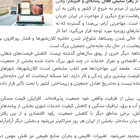
ز زهرا سلیمی فعال رسانه‌ای و خبرنگار
| وقتی
ری از مردم به خروج از کشور و رفتن به آن
‌هاست نوع دیگری از مهاجرت در ایران جریان
است. مهاجرتی آرام، بی‌صدا و گسترده که نه
مارهای روزمره مورد توجه قرار می‌گیرد، اما اثر
ا، خالی شدن روستاها، شلوغ‌تر شدن حاشیه کلان‌شهرها و فشار روزافزون بر
ل‌هاست در حال یک جابه‌جایی جمعیتی بزرگ است.
تاها، دیگر خبری از رونق سال‌های گذشته نیست. کاهش فرصت‌های شغلی،
ت اقتصادی و تمرکز خدمات در چند شهر بزرگ باعث شده بخشی از جمعیت،
 کنند. مقصد این مهاجرت‌ها هم اغلب مشخص است؛ کلان‌شهرها، شهرهای
رصت بیشتری برای زندگی و کار دارند. اما مسئله اینجاست که این جابه‌جایی
ده نیست و به‌تدریج تعادل جمعیتی و زیرساختی کشور را تحت تأثیر قرار داده
یر، بیش از ظرفیت واقعی خود جمعیت پذیرفته‌اند. افزایش قیمت مسکن،
ع آب و برق، ترافیک سنگین و کاهش کیفیت خدمات شهری بخشی از پیامدهای
ل، برخی مناطق دیگر با کاهش جمعیت، رکود اقتصادی و از بین رفتن
بیان ساده‌تر، بخشی از ایران هر روز متراکم‌تر می‌شود و بخشی دیگر آرام‌آرام
حدود نمی‌شود. تغییرات اقلیمی و بحران منابع طبیعی نیز نقش مهمی در