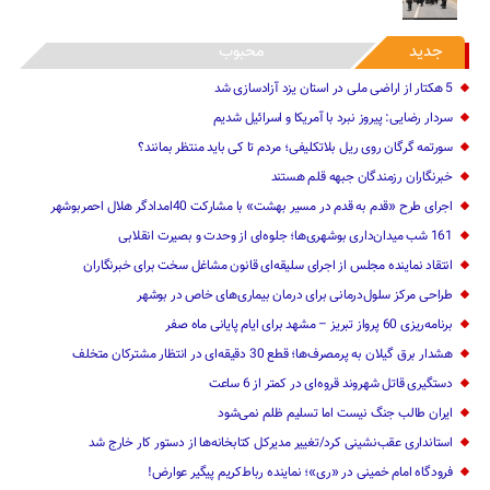
5 هکتار از اراضی ملی در استان یز‌د آزادسازی شد
سردار رضایی: پیروز نبرد با آمریکا و اسرائیل شدیم
سورتمه گرگان روی ریل بلاتکلیفی؛ مردم تا کی باید منتظر بمانند؟
خبرنگاران رزمندگان جبهه قلم هستند
اجرای طرح «قدم به قدم در مسیر بهشت» با مشارکت 40امدادگر هلال احمربوشهر
161 شب میدان‌داری بوشهری‌ها؛ جلوه‌ای از وحدت و بصیرت انقلابی
انتقاد نماینده مجلس از اجرای سلیقه‌ای قانون مشاغل سخت برای خبرنگاران
طراحی مرکز سلول‌درمانی برای درمان بیماری‌های خاص در بوشهر
برنامه‌ریزی 60 پرواز تبریز – مشهد برای ایام پایانی ماه صفر
هشدار برق گیلان به پرمصرف‌ها؛ قطع 30 دقیقه‌ای در انتظار مشترکان متخلف
دستگیری قاتل شهروند قروه‌ای در کمتر از 6 ساعت
ایران طالب جنگ نیست اما تسلیم ظلم نمی‌شود
استانداری عقب‌نشینی کرد‌/تغییر مدیرکل کتابخانه‌ها از دستور کار خارج شد
فرودگاه امام خمینی در «ری»؛ نماینده رباط‌کریم پیگیر عوارض!
کشف 33 قبضه سلاح در مرزهای آذربایجان غربی
اخبار مهم استانی: