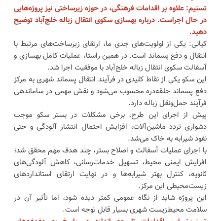
تسنیم: علاوه بر اقدامات فرهنگی، در حوزه زیرساختی نیز پروژه‌هایی
در حال اجراست. درباره بهسازی سکوی انتقال زباله خلج‌آباد توضیح
دهید.
کیانی: یکی از اولویت‌های جدی ما، ارتقای زیرساخت‌های مرتبط با
انتقال و دفع پسماند است. در همین راستا، عملیات کامل بهسازی و
آسفالت سکوی انتقال زباله خلج‌آباد با موفقیت اجرا شد.
این سکو یکی از نقاط کلیدی در فرآیند انتقال پسماند شهری به مرکز
دفع پسماند حلقه‌دره محسوب می‌شود و نقش مهمی در ساماندهی
فرآیند حمل‌ونقل زباله دارد.
پیش از اجرای این طرح، برخی مشکلات در بستر سکو موجب
دشواری تردد ماشین‌آلات، افزایش احتمال انتشار آلودگی و حتی
نفوذ شیرابه به خاک می‌شد.
با اجرای عملیات آسفالت و اصلاح بستر، چند هدف مهم محقق شد؛
افزایش ایمنی محیط، تسهیل خدمات‌رسانی، کاهش آلودگی‌های
ثانویه، کنترل بهتر شیرابه‌ها و در نهایت ارتقای استانداردهای
زیست‌محیطی این مرکز.
این پروژه شاید از نگاه عمومی کمتر دیده شود، اما تأثیر آن در
سلامت محیط‌زیست شهری بسیار قابل توجه است.