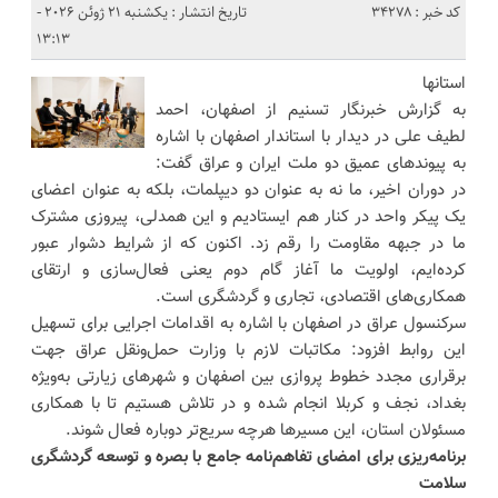
کد خبر : 34278
تاریخ انتشار : یکشنبه 21 ژوئن 2026 -
13:13
استانها
به گزارش خبرنگار تسنیم از اصفهان، احمد
لطیف علی در دیدار با استاندار اصفهان با اشاره
به پیوندهای عمیق دو ملت ایران و عراق گفت:
در دوران اخیر، ما نه به عنوان دو دیپلمات، بلکه به عنوان اعضای
یک پیکر واحد در کنار هم ایستادیم و این همدلی، پیروزی مشترک
ما در جبهه مقاومت را رقم زد. اکنون که از شرایط دشوار عبور
کرده‌ایم، اولویت ما آغاز گام دوم یعنی فعال‌سازی و ارتقای
همکاری‌های اقتصادی، تجاری و گردشگری است.
سرکنسول عراق در اصفهان با اشاره به اقدامات اجرایی برای تسهیل
این روابط افزود: مکاتبات لازم با وزارت حمل‌ونقل عراق جهت
برقراری مجدد خطوط پروازی بین اصفهان و شهرهای زیارتی به‌ویژه
بغداد، نجف و کربلا انجام شده و در تلاش هستیم تا با همکاری
مسئولان استان، این مسیرها هرچه سریع‌تر دوباره فعال شوند.
برنامه‌ریزی برای امضای تفاهم‌نامه جامع با بصره و توسعه گردشگری
سلامت