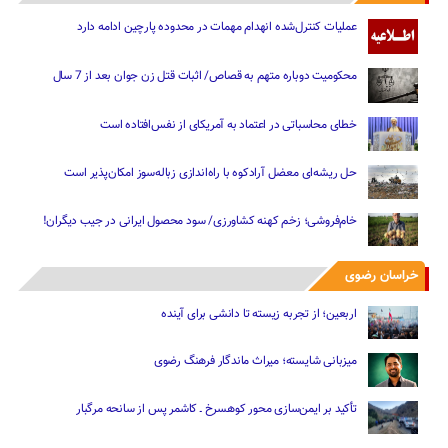
عملیات کنترل‌شده انهدام مهمات در محدوده پارچین ادامه دارد
محکومیت دوباره متهم به قصاص/ اثبات قتل زن جوان بعد از 7 سال
خطای محاسباتی در اعتماد به آمریکای از نفس‌افتاده است
حل ریشه‌ای معضل آرادکوه با راه‌اندازی زباله‌سوز امکان‌پذیر است
خام‌فروشی؛ زخم کهنه کشاورزی/ سود محصول ایرانی در جیب دیگران!
خراسان رضوی
اربعین؛ از تجربه زیسته تا دانشی برای آینده
میزبانی شایسته؛ میراث ماندگار فرهنگ رضوی
تأکید بر ایمن‌سازی محور کوهسرخ ـ کاشمر پس از سانحه مرگبار