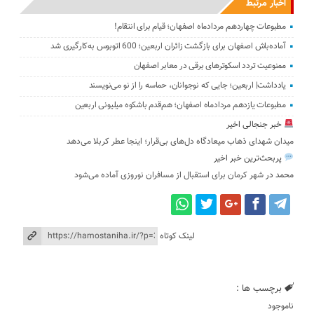
اخبار مرتبط
مطبوعات چهاردهم مردادماه اصفهان؛ قیام برای انتقام!
آماده‌باش اصفهان برای بازگشت زائران اربعین؛ 600 اتوبوس به‌کارگیری شد
ممنوعیت تردد اسکوترهای برقی در معابر اصفهان
یادداشت| اربعین؛ جایی که نوجوانان، حماسه را از نو می‌نویسند
مطبوعات یازدهم مردادماه اصفهان؛ هم‌قدم باشکوه میلیونی اربعین
خبر جنجالی اخیر
میدان شهدای ذهاب میعادگاه دل‌های بی‌قرار؛ اینجا عطر کربلا می‌دهد
پربحث‌ترین خبر اخیر
محمد
در
شهر کرمان برای استقبال از مسافران نوروزی آماده می‌شود
لینک کوتاه
برچسب ها :
ناموجود