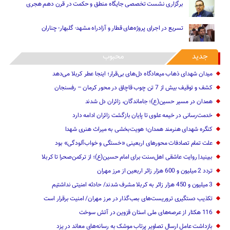
برگزاری نشست تخصصی جایگاه منطق و حکمت در قرن دهم هجری
تسریع در اجرای پروژه‌های قطار و آزادراه مشهد- گلبهار- چناران
جدید
محبوب
میدان شهدای ذهاب میعادگاه دل‌های بی‌قرار؛ اینجا عطر کربلا می‌دهد
کشف و توقیف بیش از 7 تن چوب قاچاق در محور کرمان – رفسنجان
همدان در مسیر حسین(ع)؛ جاماندگان، زائران دل شدند
خدمت‌رسانی در خیمه علوی تا پایان بازگشت زائران ادامه دارد
کنگره شهدای هنرمند همدان؛ هویت‌بخشی به میراث هنری شهدا
علت تمام‌ تصادفات محورهای اربعینی‌ «خستگی و خواب‌آلودگی» ‌بود
ببینید| روایت عاشقی اهل‌سنت برای امام حسین(ع)؛ از ترکمن‌صحرا تا کربلا
تردد 2 میلیون و 600 هزار زائر اربعین از مرز مهران‌‌
3 میلیون و 450 هزار ‌زائر به کربلا مشرف شد‌ند/‌ حادثه امنیتی نداشتیم
تکذیب دستگیری تروریست‌های بمب‌گذار در مرز مهران/ امنیت برقرار است
116 هکتار از عرصه‌های ملی استان قزوین در آتش سوخت
بازداشت عامل ارسال تصاویر پرتاب موشک به رسانه‌های معاند در یزد