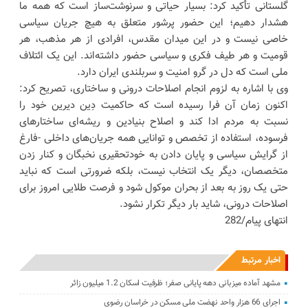
گلستانی تأکید کرد: بسیار حیاتی و سرنوشت‌ساز است که همه ما
هشدار دهیم؛ این حضور پرشور متعلق به هیچ جریان سیاسی
خاصی نیست و در این میدان مقدس، افرادی از هر مذهب، هر
قومیت و هر طیف فکری و سیاسی حضور داشته‌اند. این یک ائتلاف
ملی است که دل در گرو امنیت و سربلندی ایران دارد.
وی با اشاره به لزوم انجام اصلاحات درونی و ساختاری، تصریح کرد:
اکنون زمان آن فرا رسیده است که حاکمیت دِین دیرین خود را
نسبت به مردم ادا کند و اصلاح بنیادین و ریشه‌ای ساختارهای
فرسوده، استفاده از تخصص و توانایی همه جریان‌های داخلی -فارغ
از گرایش سیاسی و پایان دادن به خودتحقیری نخبگان و کنار زدن
متخصصان، دیگر یک انتخاب نیست، بلکه ضرورتی است که نباید
حتی یک روز به بعد از بحران موکول شود و فرصت طلایی امروز برای
اصلاحات درونی، شاید بار دیگر تکرار نشود.
انتهای پیام/282
اخبار مرتبط
مشهد آماده میزبانی دهه پایانی صفر؛ ظرفیت اسکان 1.2 میلیون زائر
اجرای 66 هزار واحد نهضت ملی مسکن در خراسان رضوی