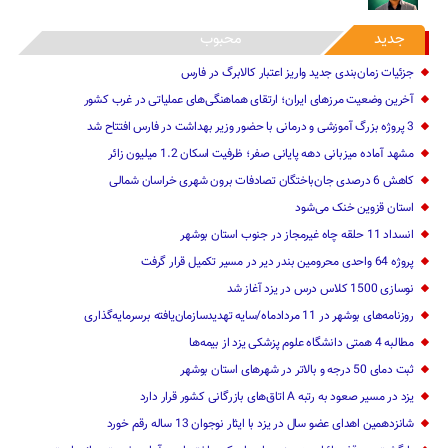
جدید
محبوب
جزئیات زمان‌بندی جدید واریز اعتبار کالابرگ در فارس
آخرین وضعیت مرزهای ایران؛ ارتقای هماهنگی‌های عملیاتی در غرب کشور
3 پروژه بزرگ آموزشی و درمانی با حضور وزیر بهداشت در فارس افتتاح شد
مشهد آماده میزبانی دهه پایانی صفر؛ ظرفیت اسکان 1.2 میلیون زائر
کاهش 6 درصدی جان‌باختگان تصادفات برون شهری خراسان شمالی
استان قزوین خنک‌ می‌شود
انسداد 11 حلقه چاه غیرمجاز در جنوب استان بوشهر
پروژه 64 واحدی محرومین بندر دیر در مسیر تکمیل قرار گرفت
نوسازی 1500 کلاس درس در یزد آغاز شد
روزنامه‌های بوشهر در 11 مردادماه/سایه تهدیدسازمان‌یافته برسرمایه‌گذاری
مطالبه 4 همتی دانشگاه علوم پزشکی یزد از بیمه‌ها
ثبت دمای 50 درجه و بالاتر در شهرهای استان بوشهر
یزد در مسیر صعود به رتبه A اتاق‌های بازرگانی کشور قرار دارد
شانزدهمین اهدای عضو سال در یزد با ایثار نوجوان 13 ساله رقم خورد