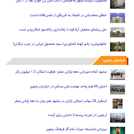
محکومیت دوباره متهم به قصاص/ اثبات قتل زن جوان بعد از 7 سال
خطای محاسباتی در اعتماد به آمریکای از نفس‌افتاده است
حل ریشه‌ای معضل آرادکوه با راه‌اندازی زباله‌سوز امکان‌پذیر است
خام‌فروشی؛ زخم کهنه کشاورزی/ سود محصول ایرانی در جیب دیگران!
خراسان رضوی
مشهد آماده میزبانی دهه پایانی صفر؛ ظرفیت اسکان 1.2 میلیون زائر
اجرای 66 هزار واحد نهضت ملی مسکن در خراسان رضوی
استقرار 28 موکب اسکان زائران در مشهد هم زمان با دهه پایانی صفر
اربعین؛ از تجربه زیسته تا دانشی برای آینده
میزبانی شایسته؛ میراث ماندگار فرهنگ رضوی