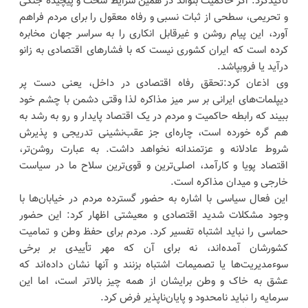
تأکیدکرد: اگر حاکمیت بتواند در همین شرایط سخت و پیچیده جنگی
و تحریمی، سطحی از ثبات نسبی و رفاه معقول را برای مردم فراهم
آورد، این پیام روشن و غیرقابل انکاری را به سراسر جهان مخابره
کرده است که ایران کشوری نیست که با فشارهای اقتصادی به زانو
درآید یا فروبپاشد.
وی اذعان کرد:تحقق رفاه اقتصادی در داخل، یعنی دست پر
دیپلمات‌های ایرانی بر سر میز مذاکره لذا وقتی دشمن با چشم خود
ببیند که رابطه حاکمیت و مردم در یک اقتصاد پایدار و رو به رشد به
هم گره خورده است، چاره‌ای جز عقب‌نشینی تدریجی و پذیرش
شروط عادلانه و عزتمندانه نخواهد داشت. به عبارت روشن‌تر،
اقتصاد پویا و کارآمد، اصلی‌ترین و قوی‌ترین سلاح ما در سیاست
خارجی و میدان مذاکره است.
این فعال سیاسی با اشاره به حضور گسترده مردم در خیابان‌ها با
وجود مشکلات شدید اقتصادی و معیشتی اظهار کرد: این حضور
حماسی را نباید اشتباه تفسیر کرد. مردم برای حفظ وطن و تمامیت
کشورشان آمده‌اند، نه برای آن که مهر تأییدی بر برخی
سوءمدیریت‌ها یا تصمیمات اشتباه بزنند و آنها نشان داده‌اند که
عشق به خاک و وطن برایشان از همه چیز بالاتر است، اما این
سرمایه را نباید نامحدود و پایان‌ناپذیر فرض کرد.