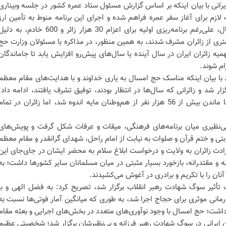
رانی با بیان اینکه بر اساس گزارش مسئول ستاد عمره کشور در جلسه وبیناری
ازم برای آغاز سفر عمره فراهم شده و اجرای این برنامه منوط به تأمین ارز
مورد نیاز است، افزود: در حج امسال، علی‌رغم برنامه‌ریزی اولیه برای اعزام 30 هزار زائر و 600 خادم، به د
تری از زائران مشرف شدند، به همین منظور، در مذاکره با مسئولان وزارت حج
 زائران ایران در سال آینده یا سال‌های پیش‌رو افزایش یابد تا جاماندگان
ام شوند.
با بیان اینکه مناسک حج امسال به یاری خداوند و با هدایت‌های مقام معظم
ار شد و زائرانی که سال‌ها در انتظار بودند، توفیق تشرف یافتند، ادامه داد:
اگرچه کاهش سهمیه کاروان‌ها و جا ماندن بیش از 56 هزار نفر از هم‌وطنان مایه اندوه شد، اما زائران در تما
 بی‌نظیری میان برنامه‌های فرهنگی، میقات و عرفات شکل گرفت و پویش‌های
تی و ختم قرآن و صلوات به نیابت از امام راحل، شهدای گرانقدر و مقام معظم
ارادت زائران به ولایت و درخواست ابلاغ سلام به محضر ایشان در جای‌جای این
 و مقتدرانه، بازخورد بسیار مثبتی در میان مسلمانان سایر کشورها داشت؛ به
آنان را با تکریم و برادری در آغوش می‌کشیدند.
تأثیر سوگ شهادت رهبر انقلاب برگزار شد، تصریح کرد:‌ به فضل الهی و با
رمانی موثری برای حجاج اجرا شد، به طوری که میانگین آمار فوتی‌ها نسبت به
؛ حج امسال با وجود نوآوری‌های متعدد در بخش‌های اجرایی و بعثه مقام
ن ایرانی در سوگ شهادت رهبر فرزانه و بی‌نظیرشان برگزار شد؛ شخصیتی عظیم