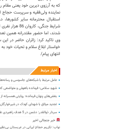
که به آرزوی دیرین خود یعنی مقام ر
نماینده ولی‌فقیه و سرپرست حجاج ایر
استقبال محترمانه سایر کشورها، در 
شدند، اما حضور مقتدرانه همین تعدا
وی تاکید کرد: زائران حاضر در این 
خواستار ابلاغ سلام و تحیات خود ب
انتهای پیام/
اخبار مرتبط
عامل مرتبط با شبکه‌های جاسوسی و رسانه‌ها
شهید سلامی؛ فرمانده باهوش و متواضعی که 
بغض‌های پنهان فرمانده؛ روایتی همسرانه ا
تجدید میثاق با شهدای کودک در شیرخوارگا
سردار ذوالقدر: دشمن در 5 هدف راهبردی علیه ایران ناکام ماند
خبر جنجالی اخیر
نواب: تکریم حجاج ‌ایرانی‌ در عربستان بی‌نظیر 