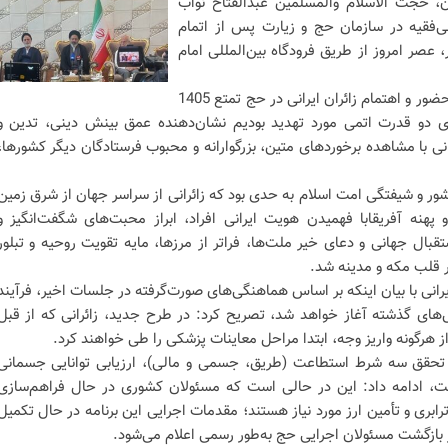
ن، حجت الاسلام والمسلمین عبدالفتاح نواب
لی‌فقیه در سازمان حج و زیارت پس از اتمام
 عصر امروز از طریق فرودگاه بین‌المللی امام
دو قدرت اتمی مورد تهدید بودیم ‌نشان‌دهنده عمق بینش دینی، تدین و
انی با مشاهده برخوردهای متین، بزرگوارانه و محبوب فرستادگان دیگر کشورها،
شور و شیفتگی امت اسلام به حدی بود که زائرانی از سراسر جهان از شرق زمین
 پهنه آفریقابا فهمیدن هویت ایرانی افراد، ابراز محبت‌های شگفت‌انگیز و
تقبال جهانی و دعای خیر ملت‌ها، فراتر از مرزها، مایه تقویت روحیه و تبلور
ر قلب مکه و مدینه شد.
رانی با بیان اینکه بر اساس هماهنگی‌های صورت‌گرفته در جلسات اخیر، فرآیند
ال‌های گذشته آغاز خواهد شد، تصریح کرد: در طرح جدید، زائرانی که از قبل
ش از هرگونه واریز وجه، ابتدا مراحل معاینات پزشکی را طی خواهند کرد.
زوم تحقق سه شرط استطاعت (طریق، جسمی و مالی)، ارزیابی توانایی جسمانی
ست، ادامه داد: این در حالی است که مسئولان کشوری در حال فراهم‌سازی
ابری و تأمین ارز مورد نیاز هستند؛ مقدمات اجرایی این برنامه در حال تکمیل
 بازگشت مسئولان اجرایی حج به‌طور رسمی اعلام می‌شود.