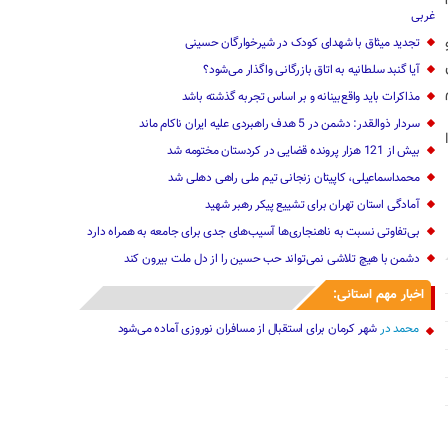
غربی
تجدید میثاق با شهدای کودک در شیرخوارگان حسینی
آیا گنبد سلطانیه به اتاق بازرگانی واگذار می‌شود؟
مذاکرات باید واقع‌بینانه و بر اساس تجربه گذشته باشد
سردار ذوالقدر: دشمن در 5 هدف راهبردی علیه ایران ناکام ماند
بیش از 121 هزار پرونده قضایی در کردستان مختومه شد
محمداسماعیلی، کاپیتان زنجانی تیم ملی راهی دهلی شد
آمادگی استان تهران برای تشییع پیکر رهبر شهید
بی‌تفاوتی نسبت به ناهنجاری‌ها آسیب‌های جدی برای جامعه به همراه دارد
دشمن با هیچ تلاشی نمی‌تواند حب حسین را از دل ملت بیرون کند
اخبار مهم استانی:
محمد
در
شهر کرمان برای استقبال از مسافران نوروزی آماده می‌شود