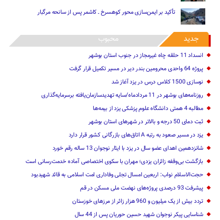
تأکید بر ایمن‌سازی محور کوهسرخ ـ کاشمر پس از سانحه مرگبار
جدید
محبوب
انسداد 11 حلقه چاه غیرمجاز در جنوب استان بوشهر
پروژه 64 واحدی محرومین بندر دیر در مسیر تکمیل قرار گرفت
نوسازی 1500 کلاس درس در یزد آغاز شد
روزنامه‌های بوشهر در 11 مردادماه/سایه تهدیدسازمان‌یافته برسرمایه‌گذاری
مطالبه 4 همتی دانشگاه علوم پزشکی یزد از بیمه‌ها
ثبت دمای 50 درجه و بالاتر در شهرهای استان بوشهر
یزد در مسیر صعود به رتبه A اتاق‌های بازرگانی کشور قرار دارد
شانزدهمین اهدای عضو سال در یزد با ایثار نوجوان 13 ساله رقم خورد
بازگشت بی‌وقفه زائران یزدی؛ مهران با سکوی اختصاصی آماده خدمت‌رسانی است
حجت‌الاسلام نواب: اربعین امسال تجلی وفاداری امت اسلامی به قائد شهیدبود
پیشرفت 93 درصدی پروژه‌های نهضت ملی مسکن در قم
تردد بیش از یک میلیون و 960 هزار زائر از مرزهای خوزستان
شناسایی پیکر نوجوان شهید حسین حوریان پس از 44 سال