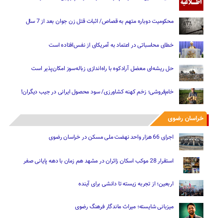
محکومیت دوباره متهم به قصاص/ اثبات قتل زن جوان بعد از 7 سال
خطای محاسباتی در اعتماد به آمریکای از نفس‌افتاده است
حل ریشه‌ای معضل آرادکوه با راه‌اندازی زباله‌سوز امکان‌پذیر است
خام‌فروشی؛ زخم کهنه کشاورزی/ سود محصول ایرانی در جیب دیگران!
خراسان رضوی
اجرای 66 هزار واحد نهضت ملی مسکن در خراسان رضوی
استقرار 28 موکب اسکان زائران در مشهد هم زمان با دهه پایانی صفر
اربعین؛ از تجربه زیسته تا دانشی برای آینده
میزبانی شایسته؛ میراث ماندگار فرهنگ رضوی