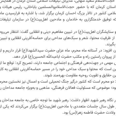
، حجت‌الاسلام سعید شهابی، مدیرکل تبلیغات اسلامی استان کرمان در همایش
ستان کرمان که با حضور حجت‌الاسلام‌والمسلمین باباخانی، رئیس هیئات و
می کشور در تالار بزرگ احسان کرمان برگزار شد، با اشاره به فرارسیدن ماه
که توفیق خدمتگزاری به خادمان و مادحین اهل‌بیت(ع) در سازمان تبلیغات
و ستایشگران اهل‌بیت(ع) در تبیین مفاهیم دینی و انقلابی گفت: انتظار می‌رود
ز ظرفیت محتوا، شعر و سبک‌های مداحی برای حماسه‌آفرینی انقلابی و تبیین
گیرند.
 افزود: در آستانه ماه محرم، ماه عزای حضرت سیدالشهدا(ع) قرار داریم و از
از پیروان راستین راه و مکتب حضرت اباعبدالله الحسین(ع) قرار دهد.
ش مهمی در جهت‌دهی فرهنگی و اجتماعی جامعه دارند، تصریح کرد: توقع ما از
ن است که محتوا و سبک مداحی خود را در مسیر حماسه‌آفرینی انقلابی به کار
یین حقایق و تقویت روحیه مقاومت بهره‌مند شوند.
ت: دو محرم است که کشور درگیر جنگ تحمیلی است و امسال نیز نخستین محرم
ود؛ موضوعی که مسئولیت فعالان فرهنگی، مذهبی و به‌ویژه جامعه مداحان را
 در نگاه رهبر شهید اظهار داشت: رهبر شهید ما توجه خاصی به جامعه مداحان و
 طول سال جلسات متعددی با مادحین اهل‌بیت(ع) برگزار می‌کردند که یکی از
وز ولادت حضرت فاطمه زهرا(س) بود.