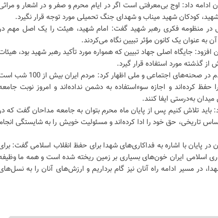
 ادامه داد: اوج بی‌معرفتی است اگر در ایام محرم و صفر و در اشعار و مراثی
 شهید، کودکان شهید میناب و شهدای جنگ تحمیلی مورد توجه قرار نگیرد.
بی در منظومه فکری رهبر شهید گفت: امام شهید، هیئت را یک اصل مهم در
آن به عنوان یک کانون مؤثر تبیین نگاه می‌کردند.
افزود: جایگاه اصلی جهاد تبیین که همواره مورد تأکید رهبر شهید بود، هیئات
از گذشته مورد استفاده قرار گیرد.
شهابی با اشاره به حضور گسترده مردم در صحنه‌های اجتماعی و ملی اظهار کرد: مردم ایران بیش از 100 ش
 حفظ کرده‌اند و اجازه سوءاستفاده به دشمن نداده‌اند و امروز نوبت جامعه
یدان به‌درستی ایفا کنند.
باید تلاش کنیم پس از پایان ماه محرم بتوان به جامعه مداحان گفت که در
س تاریخی، حق خود را ادا کرده‌اند و مسئولیت خویش را به شایستگی انجام
 در پایان با اشاره به فداکاری‌های شهدا برای حفظ انقلاب اسلامی گفت: برای
ی اسلامی ایران خون‌های بسیاری بر زمین ریخته شده است و همه ما وظیفه
ا، در مسیر ادامه راه آنان نیز گام برداریم و ارزش‌های آنان را به نسل‌های