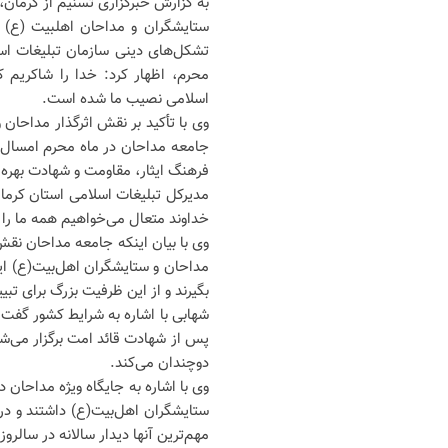
به گزارش خبرگزاری تسنیم از کرمان
ستایشگران و مداحان اهلبیت (ع) ا
تشکل‌های دینی سازمان تبلیغات اسلا
محرم، اظهار کرد: خدا را شاکریم 
اسلامی نصیب ما شده است.
وی با تأکید بر نقش اثرگذار مداحان 
جامعه مداحان در ماه محرم امسال ا
فرهنگ ایثار، مقاومت و شهادت بهره ب
مدیرکل تبلیغات اسلامی استان کرمان
خداوند متعال می‌خواهیم همه ما را 
وی با بیان اینکه جامعه مداحان نق
مداحان و ستایشگران اهل‌بیت(ع) ای
بگیرند و از این ظرفیت بزرگ برای تب
شهابی با اشاره به شرایط کشور گف
پس از شهادت قائد امت برگزار می‌ش
دوچندان می‌کند.
وی با اشاره به جایگاه ویژه مداحان
ستایشگران اهل‌بیت(ع) داشتند و در
مهم‌ترین آنها دیدار سالانه در سالر