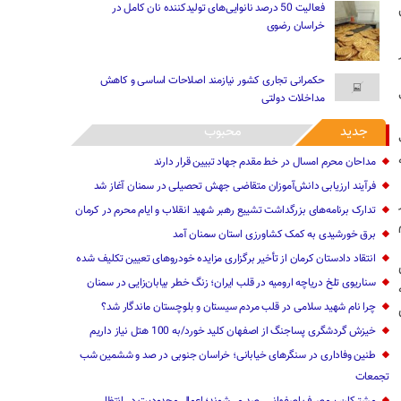
فعالیت 50 درصد نانوایی‌های تولیدکننده نان کامل در
خراسان رضوی
حکمرانی تجاری کشور نیازمند اصلاحات اساسی و کاهش
مداخلات دولتی
جدید
محبوب
ب است
مداحان محرم امسال در خط مقدم جهاد تبیین قرار دارند
فرآیند ارزیابی دانش‌آموزان متقاضی جهش تحصیلی در سمنان آغاز شد
تدارک برنامه‌های بزرگداشت تشییع رهبر شهید انقلاب و ایام محرم در کرمان
برق خورشیدی به کمک کشاورزی استان سمنان آمد
انتقاد دادستان کرمان از تأخیر برگزاری مزایده خودروهای تعیین تکلیف شده
سناریوی تلخ دریاچه ارومیه در قلب ایران؛ زنگ خطر بیابان‌زایی در سمنان
چرا نام شهید سلامی در قلب مردم سیستان و بلوچستان ماندگار شد؟
خیزش گردشگری پساجنگ از اصفهان کلید خورد/به 100 هتل نیاز داریم
طنین وفاداری در سنگرهای خیابانی؛ خراسان جنوبی در صد و ششمین شب
تجمعات