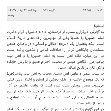
کد خبر : 35286
تاریخ انتشار : دوشنبه 29 ژوئن 2026 -
3:21
استانها
به گزارش خبرگزاری تسنیم از کردستان، حادثه عاشورا و قیام حضرت
امام حسین(ع) نه‌تنها یکی از مهم‌ترین رخدادهای تاریخ اسلام
است، بلکه به‌عنوان یک «مرجع اخلاقی و انسانی» در وجدان جمعی
مسلمانان جایگاهی فراتر از اختلافات کلامی و مذهبی یافته است.
در این میان، نگاه اهل سنت به امام حسین(ع) و اهل بیت
پیامبر(ص)، نگاهی مبتنی بر محبت، احترام عمیق و پذیرش جایگاه
والای آنان در تاریخ اسلام است.
در سنت علمی و فقهی اهل سنت، محبت به اهل بیت پیامبر(ص)
نه یک موضوع حاشیه‌ای، بلکه بخشی از ایمان و اخلاق دینی تلقی
می‌شود. همین رویکرد سبب شده است که واقعه عاشورا در آثار
بزرگان اهل سنت، نه صرفاً یک رخداد تاریخی، بلکه یک تراژدی
عظیم انسانی و دینی توصیف شود که پیام آن عدالت، اصلاح و
پرهیز از ظلم است.
در این گزارش، تلاش شده به دور از هرگونه مرزبندی، جایگاه امام