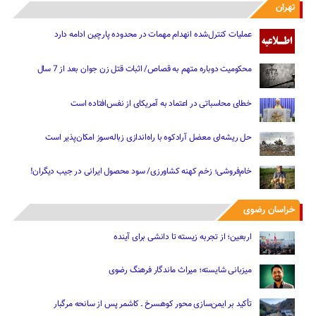
تهران
عملیات کنترل‌شده انهدام مهمات در محدوده پارچین ادامه دارد
محکومیت دوباره متهم به قصاص/ اثبات قتل زن جوان بعد از 7 سال
خطای محاسباتی در اعتماد به آمریکای از نفس‌افتاده است
حل ریشه‌ای معضل آرادکوه با راه‌اندازی زباله‌سوز امکان‌پذیر است
خام‌فروشی؛ زخم کهنه کشاورزی/ سود محصول ایرانی در جیب دیگران!
خراسان رضوی
اربعین؛ از تجربه زیسته تا دانشی برای آینده
میزبانی شایسته؛ میراث ماندگار فرهنگ رضوی
تأکید بر ایمن‌سازی محور کوهسرخ ـ کاشمر پس از سانحه مرگبار