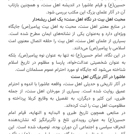
حسین(ع) و قیام عاشورا در اندیشه اهل سنت، و همچنین بازتاب
آن در آثار علمای بزرگ این مکتب بررسی شود.
محبت اهل بیت در نگاه اهل سنت؛ یک اصل ریشه‌دار
در منابع معتبر اهل سنت، محبت به اهل بیت پیامبر(ص) جایگاه
ویژه‌ای دارد و به‌عنوان یکی از نشانه‌های ایمان مطرح شده است.
بسیاری از علمای اهل سنت، اهل بیت را حلقه اتصال معنوی امت
اسلامی با پیامبر(ص) می‌دانند.
در این نگاه، امام حسین(ع) نه تنها به عنوان نوه پیامبر(ص)، بلکه
به عنوان شخصیتی عدالت‌خواه، پارسا و مظلوم در تاریخ اسلام
شناخته می‌شود که جایگاه او مورد احترام عموم مسلمانان است.
عاشورا در آثار بزرگان اهل سنت
در آثار تاریخی و حدیثی اهل سنت، واقعه عاشورا با اندوه و احترام
عمیق روایت شده است. بسیاری از مورخان اهل سنت، از جمله
طبری، ابن کثیر و دیگران، به تفصیل به وقایع کربلا پرداخته و
مظلومیت اهل بیت را ثبت کرده‌اند.
در منابعی همچون تاریخ طبری و البدایه و النهایه، قیام امام
حسین(ع) به عنوان رویدادی تلخ و تأثربرانگیز که نشان‌دهنده
انحراف سیاسی و اجتماعی آن دوران بوده، توصیف شده است. این