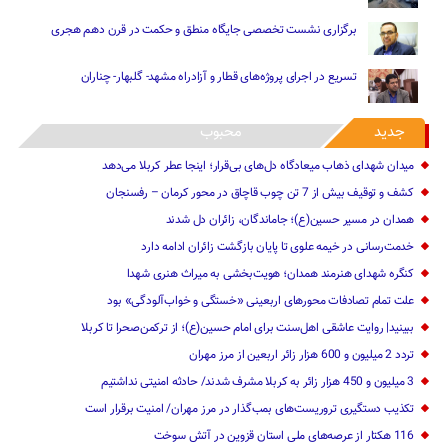
برگزاری نشست تخصصی جایگاه منطق و حکمت در قرن دهم هجری
تسریع در اجرای پروژه‌های قطار و آزادراه مشهد- گلبهار- چناران
جدید
محبوب
میدان شهدای ذهاب میعادگاه دل‌های بی‌قرار؛ اینجا عطر کربلا می‌دهد
کشف و توقیف بیش از 7 تن چوب قاچاق در محور کرمان – رفسنجان
همدان در مسیر حسین(ع)؛ جاماندگان، زائران دل شدند
خدمت‌رسانی در خیمه علوی تا پایان بازگشت زائران ادامه دارد
کنگره شهدای هنرمند همدان؛ هویت‌بخشی به میراث هنری شهدا
علت تمام‌ تصادفات محورهای اربعینی‌ «خستگی و خواب‌آلودگی» ‌بود
ببینید| روایت عاشقی اهل‌سنت برای امام حسین(ع)؛ از ترکمن‌صحرا تا کربلا
تردد 2 میلیون و 600 هزار زائر اربعین از مرز مهران‌‌
3 میلیون و 450 هزار ‌زائر به کربلا مشرف شد‌ند/‌ حادثه امنیتی نداشتیم
تکذیب دستگیری تروریست‌های بمب‌گذار در مرز مهران/ امنیت برقرار است
116 هکتار از عرصه‌های ملی استان قزوین در آتش سوخت