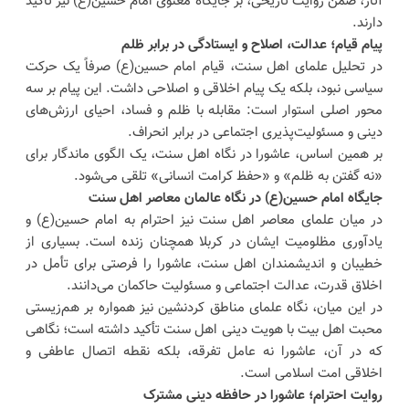
آثار، ضمن روایت تاریخی، بر جایگاه معنوی امام حسین(ع) نیز تأکید
دارند.
پیام قیام؛ عدالت، اصلاح و ایستادگی در برابر ظلم
در تحلیل علمای اهل سنت، قیام امام حسین(ع) صرفاً یک حرکت
سیاسی نبود، بلکه یک پیام اخلاقی و اصلاحی داشت. این پیام بر سه
محور اصلی استوار است: مقابله با ظلم و فساد، احیای ارزش‌های
دینی و مسئولیت‌پذیری اجتماعی در برابر انحراف.
بر همین اساس، عاشورا در نگاه اهل سنت، یک الگوی ماندگار برای
«نه گفتن به ظلم» و «حفظ کرامت انسانی» تلقی می‌شود.
جایگاه امام حسین(ع) در نگاه عالمان معاصر اهل سنت
در میان علمای معاصر اهل سنت نیز احترام به امام حسین(ع) و
یادآوری مظلومیت ایشان در کربلا همچنان زنده است. بسیاری از
خطیبان و اندیشمندان اهل سنت، عاشورا را فرصتی برای تأمل در
اخلاق قدرت، عدالت اجتماعی و مسئولیت حاکمان می‌دانند.
در این میان، نگاه علمای مناطق کردنشین نیز همواره بر هم‌زیستی
محبت اهل بیت با هویت دینی اهل سنت تأکید داشته است؛ نگاهی
که در آن، عاشورا نه عامل تفرقه، بلکه نقطه اتصال عاطفی و
اخلاقی امت اسلامی است.
روایت احترام؛ عاشورا در حافظه دینی مشترک