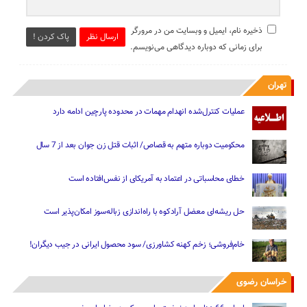
ذخیره نام، ایمیل و وبسایت من در مرورگر
ارسال نظر
پاک کردن !
برای زمانی که دوباره دیدگاهی می‌نویسم.
تهران
عملیات کنترل‌شده انهدام مهمات در محدوده پارچین ادامه دارد
محکومیت دوباره متهم به قصاص/ اثبات قتل زن جوان بعد از 7 سال
خطای محاسباتی در اعتماد به آمریکای از نفس‌افتاده است
حل ریشه‌ای معضل آرادکوه با راه‌اندازی زباله‌سوز امکان‌پذیر است
خام‌فروشی؛ زخم کهنه کشاورزی/ سود محصول ایرانی در جیب دیگران!
خراسان رضوی