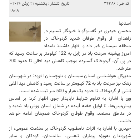
کد خبر : 34386
تاریخ انتشار : یکشنبه 21 ژوئن 2026 -
19:19
استانها
محسن حیدری در گفت‌وگو با خبرنگار تسنیم در
زاهدان از وقوع طوفان شدید گردوخاک در
منطقه سیستان خبر داد و اظهار داشت: بامداد
امروز بیشینه سرعت باد در زابل به 122 کیلومتر بر ساعت رسید که
در پی آن، گردوخاک گسترده موجب کاهش دید افقی تا حدود 700
متر شد.
مدیرکل هواشناسی استان سیستان و بلوچستان افزود: در شهرستان
زهک نیز سرعت باد به 72 کیلومتر بر ساعت رسید و کاهش دید افقی
ناشی از گردوخاک تا حدود یک هزار و 500 متر ثبت شده است.
وی با اشاره به تداوم شرایط ناپایدار جوی اظهار کرد: بر اساس
پیش‌بینی‌ها، تا اوایل هفته آینده در شمال استان وزش باد شدید و
در مناطق مستعد، وقوع طوفان گردوخاک همچنان ادامه خواهد
داشت.
حیدری با اشاره به اثرات نامطلوب گردوخاک بر سلامت عمومی، از
شهروندان به‌ویژه بیماران تنفسی، سالمندان، کودکان و سایر