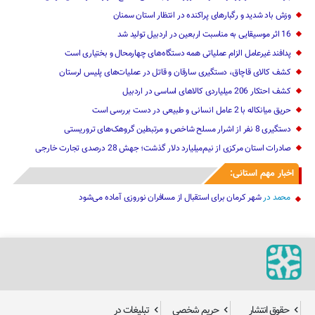
وزش باد شدید و رگبارهای پراکنده در انتظار استان سمنان
16 اثر موسیقایی به مناسبت اربعین در اردبیل تولید شد
پدافند غیرعامل الزام عملیاتی همه دستگاه‌های چهارمحال و بختیاری است
کشف کالای قاچاق، دستگیری سارقان و قاتل در عملیات‌های پلیس لرستان
کشف احتکار 206 میلیاردی کالاهای اساسی در اردبیل
حریق میانکاله با 2 عامل انسانی و طبیعی در دست بررسی است
دستگیری 8 نفر از اشرار مسلح شاخص و مرتبطین گروهک‌های تروریستی
صادرات استان مرکزی از نیم‌میلیارد دلار گذشت؛ جهش 28 درصدی تجارت خارجی
اخبار مهم استانی:
محمد
در
شهر کرمان برای استقبال از مسافران نوروزی آماده می‌شود
حقوق انتشار
حریم شخصی
تبلیغات در