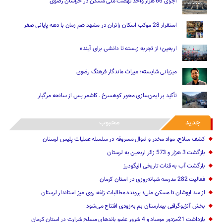
اجرای 66 هزار واحد نهضت ملی مسکن در خراسان رضوی
استقرار 28 موکب اسکان زائران در مشهد هم زمان با دهه پایانی صفر
اربعین؛ از تجربه زیسته تا دانشی برای آینده
میزبانی شایسته؛ میراث ماندگار فرهنگ رضوی
تأکید بر ایمن‌سازی محور کوهسرخ ـ کاشمر پس از سانحه مرگبار
جدید
محبوب
کشف سلاح، مواد مخدر و اموال مسروقه در سلسله عملیات پلیس لرستان
بازگشت 3 هزار و 573 زائر اربعین به لرستان
بازگشت آب به قنات تاریخی الیگودرز
فعالیت 282 مدرسه شبانه‌روزی در استان کرمان
از سد ایوشان تا مسکن ملی؛ پرونده مطالبات زاغه روی میز استاندار لرستان
بخش آنژیوگرافی بیمارستان بم به‌زودی افتتاح می‌شود
بازداشت 21مزدور موساد و 4 شرور عضو باندهای مسلح شرارت در استان کرمان