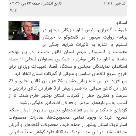
کد خبر : 29111
تاریخ انتشار : جمعه 22 می 2026 -
4:13
استانها
خورشید گزدرازی، رئیس اتاق بازرگانی بوشهر در
برنامه روایت میدون در گفت‌وگو با خبرنگار
تسنیم با اشاره به تأثیرات شرایط جنگی بر
معیشت و کسب‌وکار مردم استان اظهار داشت: در پی تهاجم
دشمنان، اتاق بازرگانی بوشهر با همکاری مسئولان استانی از جمله
استاندار، نمایندگان مجلس و دستگاه قضا، تمهیدات ویژه‌ای برای
خروج سریع کالاهای اساسی و ملوانی از گمرکات استان اتخاذ کرد.
وی افزود: در این بازه زمانی دشوار، 24 هزار تن کالای تجاری و 27
هزار تن کالای ملوانی، به همراه بیش از 3 هزار تن کالای ترانزیتی با
سرعت و کمترین خطر از گمرکات استان بوشهر خارج شدند تا از
آسیب به سرمایه‌های مردمی و فعالان اقتصادی جلوگیری شود.
گزدرازی با تأکید بر تداوم فعالیت‌های تجاری استان در دوران جنگ،
تصریح کرد: با وجود تمامی محدودیت‌ها، صادرات محصولات
استراتژیک استان بوشهر از جمله خرما، محصولات گلخانه‌ای و آبزیان
متوقف نشد. در این مدت نزدیک به 400 فقره گواهی مبدأ صادراتی