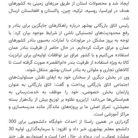
ایجاد شد و محصولات استان از طریق مرزهای زمینی به کشورهای
هدف در اوراسیا، روسیه، ترکیه، چین، پاکستان و افغانستان ارسال
شد.
رئیس اتاق بازرگانی بوشهر درباره راهکارهای جایگزین برای بنادر و
رفع محدودیت‌های لجستیکی ناشی از شرایط موجود بیان کرد: با
توجه به بروز مشکل در مراودات با امارات، به‌سوی بنادر کشورهای
عمان و عراق حرکت کرده‌ایم. در حال حاضر از ظرفیت بنادر عمان
استفاده می‌کنیم و با کشور عراق نیز توافقات اولیه‌ای برای ترانزیت
کالا به ویژه استفاده از ظرفیت بندر «ام‌القصر» صورت گرفته است تا
کالاهای تجاری و ملوانی به بنادر استان بوشهر منتقل شوند.
وی در بخش دیگری از سخنان خود به ایفای نقش مسئولیت‌های
اجتماعی اتاق بازرگانی پرداخت و گفت: اتاق بازرگانی به عنوان
پارلمان بخش خصوصی، خود را موظف به خدمت‌رسانی به
هم‌استانی‌ها می‌داند؛ ازاین‌رو علاوه بر توزیع بیش از یک‌هزار بسته
معیشتی، تمرکز اصلی ما بر پروژه‌های ماندگار مانند مدرسه‌سازی و
مراکز آموزشی است.
گزدرازی در همین راستا از احداث خوابگاه دانشجویی برای 300
دانشجو معلم بوشهری خبر داد و افزود: با سرمایه‌گذاری اولیه 30
میلیارد تومانی، این پروژه در حال اجرا است و امیدواریم طی چند