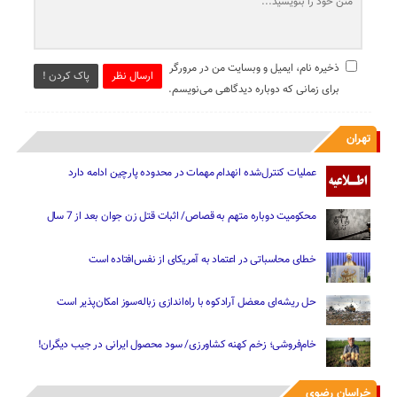
ذخیره نام، ایمیل و وبسایت من در مرورگر
ارسال نظر
پاک کردن !
برای زمانی که دوباره دیدگاهی می‌نویسم.
تهران
عملیات کنترل‌شده انهدام مهمات در محدوده پارچین ادامه دارد
محکومیت دوباره متهم به قصاص/ اثبات قتل زن جوان بعد از 7 سال
خطای محاسباتی در اعتماد به آمریکای از نفس‌افتاده است
حل ریشه‌ای معضل آرادکوه با راه‌اندازی زباله‌سوز امکان‌پذیر است
خام‌فروشی؛ زخم کهنه کشاورزی/ سود محصول ایرانی در جیب دیگران!
خراسان رضوی