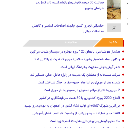
فعالیت 50 درصد نانوایی‌های تولیدکننده نان کامل در
خراسان رضوی
حکمرانی تجاری کشور نیازمند اصلاحات اساسی و کاهش
مداخلات دولتی
جدید
محبوب
هشدار هواشناسی؛ بادهای 120 روزه دوباره در سیستان شدت می‌گیرد
واکاوی ابعاد شخصیتی شهید سلامی؛ مردی که قدرت او را تغییر نداد
شعر آیینی تجلی معنویت و فرهنگ ایرانی است
سرقت مسلحانه از معلمان یک مدرسه در زابل؛ عامل اصلی دستگیر شد
شعر و هنر از مهم‌ترین ابزارهای جبهه حق در جنگ شناختی است
2 میلیون هکتار از مراتع اصفهان در معرض خطر حریق است
افتتاح 2200 پروژه کشاورزی با 30 همت سرمایه‌گذاری در کشور
بزرگترین شهرک گلخانه‌ای تولید نشاء کشور در اصفهان به بهره‌برداری رسید
انتقاد جدی نماینده ساوه و زرندیه از وضعیت نامناسب فضای آموزشی
ماه محرم فرصتی برای عزاداری شایسته امام شهید است