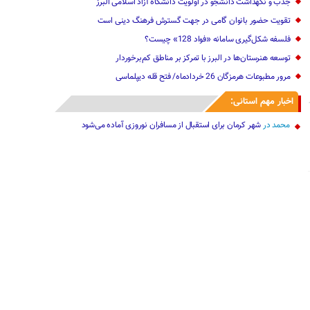
جذب و نگهداشت دانشجو در اولویت دانشگاه آزاد اسلامی البرز
تقویت حضور بانوان گامی در جهت گسترش فرهنگ دینی است
فلسفه شکل‌گیری سامانه «فواد 128» چیست؟
توسعه هنرستان‌ها در البرز با تمرکز بر مناطق کم‌برخوردار
مرور مطبوعات هرمزگان 26 خردادماه/ فتح قله دیپلماسی
اخبار مهم استانی:
محمد
در
شهر کرمان برای استقبال از مسافران نوروزی آماده می‌شود