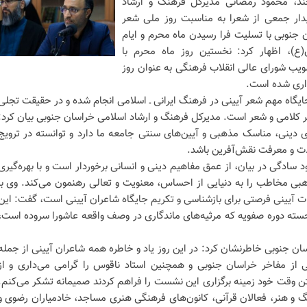
جند، محمود رمضانی مدیرکل فرهنگ و ارشاد
دار جمعی از شعرا به مناسبت روز ملی شعر
ن جنوبی با تسلیت فرا رسیدن ماه محرم و ایام
(ع)، اظهار کرد: نخستین روز ماه محرم با
یب شورای عالی انقلاب فرهنگی به عنوان روز
ذاری شده است.
جایگاه مهم شعر آیینی در فرهنگ ایرانی ـ اسلامی انجام شده و در حقیقت تجلی
ر کلامی و شعر است. مدیرکل فرهنگ و ارشاد اسلامی خراسان جنوبی بیان کرد:
ای دینی، مناسک مذهبی و آیین‌های سنتی جامعه ما دارد و توانسته در ترویج
دت و معرفت نقش‌آفرین باشد.
د سادگی در بیان، از عمق مفاهیم دینی و انسانی برخوردار است و با بهره‌گیری
ذهبی مخاطب را به دنیایی از احساس، معنویت و تعالی رهنمون می‌کند. وی با
یات آیینی فرصتی برای بازشناسی و تکریم جایگاه شاعران آیینی است، گفت: این
جسته دوره صفویه که مرثیه‌های ماندگاری در وصف واقعه عاشورا سروده است،
ن جنوبی خاطرنشان کرد: در این روز یاد و خاطره همه شاعران آیینی از جمله
ز مفاخر خراسان جنوبی و همچنین استاد ناقوس را گرامی می‌داری و از
اشتن وقت خود زمینه برگزاری این نشست را فراهم کردند صمیمانه تشکر می‌کنم.
 و هنر، فعالان قرآنی، کانون‌های فرهنگی هنری مساجد، خادمیاران رضوی و