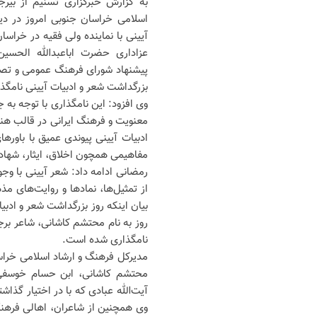
به گزارش خبرگزاری تسنیم از بیر
اسلامی خراسان جنوبی امروز در دی
آیینی با نماینده ولی فقیه در خراسا
عزاداری حضرت اباعبدالله الحسین
پیشنهاد شورای فرهنگ عمومی و تصو
بزرگداشت شعر و ادبیات آیینی نامگ
وی افزود: این نامگذاری با توجه به 
معنویت و فرهنگ ایرانی در قالب هن
ادبیات آیینی پیوندی عمیق با باوره
مفاهیمی همچون اخلاق، ایثار، شها
رمضانی ادامه داد: شعر آیینی با وجو
از تمثیل‌ها، نمادها و روایت‌های م
بیان اینکه روز بزرگداشت شعر و ادب
روز به نام محتشم کاشانی، شاعر بر
نامگذاری شده است.
مدیرکل فرهنگ و ارشاد اسلامی خراسا
محتشم کاشانی، ابن حسام خوسفی ا
آیت‌الله عبادی که با در اختیار گذ
وی همچنین از شاعران، اهالی فرهنگ