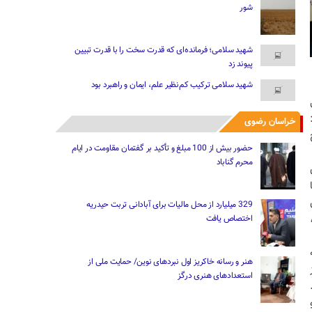
شور
شهید سلامی؛ فرمانده‌ای که قدرت سخت را با قدرت تبیین
پیوند زد
شهید سلامی ترکیب کم‌نظیر علم، ایمان و راهبرد بود
خراسان رضوی
حضور بیش از 100 مبلغ و تأکید بر گفتمان مقاومت در ایام
محرم گناباد
329 میلیارد از محل مالیات ‌برای آبادانی تربت حیدریه
اختصاص یافت
هنر و رسانه خاکریز اول نبردهای نوین/ حمایت ملی از
استعدادهای هنری درگز