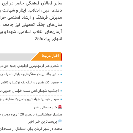
سایر فعالان فرهنگی حاضر در این ب
دغدغه دین، انقلاب، ایثار و شهادت را 
مدیرکل فرهنگ و ارشاد اسلامی خرا
سال‌های جنگ تحمیلی نیز جامعه هن
آرمان‌های انقلاب اسلامی، شهدا و بی
انتهای پیام/256
اخبار مرتبط
شعر و هنر از مهم‌ترین ابزارهای جبهه حق 
طنین وفاداری در سنگرهای خیابانی؛ خراس
صعود کک طبس به لیگ یک فوتسال؛ ناکامی نود
اجلاسیه شهدای اهل سنت خراسان جنوبی برگ
سردار جوانی: جهاد تبیین ضرورت مقابله ب
خبر جنجالی اخیر
هشدار هواشناسی؛ بادهای 120 روزه دوباره در سیستان شدت می‌گیرد
پربحث‌ترین خبر اخیر
محمد
در
شهر کرمان برای استقبال از مسافران