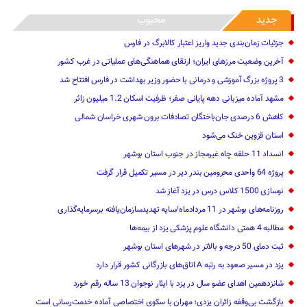
جدید
محبوب
جزئیات زمان‌بندی جدید واریز اعتبار کالابرگ در فارس
آخرین وضعیت مرزهای ایران؛ ارتقای هماهنگی‌های عملیاتی در غرب کشور
3 پروژه بزرگ آموزشی و درمانی با حضور وزیر بهداشت در فارس افتتاح شد
مشهد آماده میزبانی دهه پایانی صفر؛ ظرفیت اسکان 1.2 میلیون زائر
کاهش 6 درصدی جان‌باختگان تصادفات برون شهری خراسان شمالی
استان قزوین خنک‌ می‌شود
انسداد 11 حلقه چاه غیرمجاز در جنوب استان بوشهر
پروژه 64 واحدی محرومین بندر دیر در مسیر تکمیل قرار گرفت
نوسازی 1500 کلاس درس در یزد آغاز شد
روزنامه‌های بوشهر در 11 مردادماه/سایه تهدیدسازمان‌یافته برسرمایه‌گذاری
مطالبه 4 همتی دانشگاه علوم پزشکی یزد از بیمه‌ها
ثبت دمای 50 درجه و بالاتر در شهرهای استان بوشهر
یزد در مسیر صعود به رتبه A اتاق‌های بازرگانی کشور قرار دارد
شانزدهمین اهدای عضو سال در یزد با ایثار نوجوان 13 ساله رقم خورد
بازگشت بی‌وقفه زائران یزدی؛ مهران با سکوی اختصاصی آماده خدمت‌رسانی است