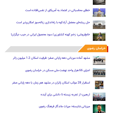
خطای محاسباتی در اعتماد به آمریکای از نفس‌افتاده است
حل ریشه‌ای معضل آرادکوه با راه‌اندازی زباله‌سوز امکان‌پذیر است
خام‌فروشی؛ زخم کهنه کشاورزی/ سود محصول ایرانی در جیب دیگران!
خراسان رضوی
مشهد آماده میزبانی دهه پایانی صفر؛ ظرفیت اسکان 1.2 میلیون زائر
اجرای 66 هزار واحد نهضت ملی مسکن در خراسان رضوی
استقرار 28 موکب اسکان زائران در مشهد هم زمان با دهه پایانی صفر
اربعین؛ از تجربه زیسته تا دانشی برای آینده
میزبانی شایسته؛ میراث ماندگار فرهنگ رضوی