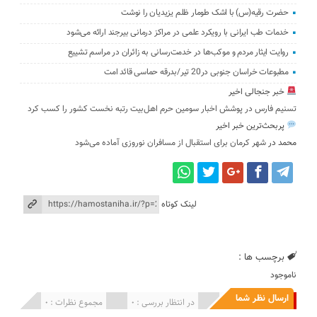
حضرت رقیه(س) با اشک طومار ظلم یزیدیان را نوشت
خدمات طب ایرانی با رویکرد علمی در مراکز درمانی بیرجند ارائه می‌شود
روایت ایثار مردم و موکب‌ها در خدمت‌رسانی به زائران در مراسم تشییع
مطبوعات خراسان جنوبی در20 تیر/بدرقه حماسی قائد امت
خبر جنجالی اخیر
تسنیم فارس در پوشش اخبار سومین حرم اهل‌بیت رتبه نخست کشور را کسب کرد
پربحث‌ترین خبر اخیر
محمد
در
شهر کرمان برای استقبال از مسافران نوروزی آماده می‌شود
لینک کوتاه
برچسب ها :
ناموجود
ارسال نظر شما
انتشار یافته : 0
در انتظار بررسی : 0
مجموع نظرات : 0