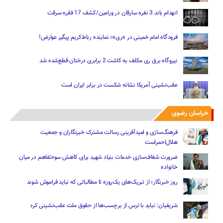
انهدام باند 3 نفره سارقان در ورامین/کشف 17 فقره سرقت
فرودگاه امام خمینی در «ری»؛ نماینده رباط‌کریم پیگیر عوارض!
نیروگاه برق ری مکلف به کاشت 2 برابری درختان قطع‌شده شد
عقب‌نشینی آمریکا نشانه شکست در برابر ایران است
خراسان رضوی
فرهنگ‌سازی و امیدآفرینی رسالت‌ مشترک خبرنگاران و جمعیت
هلال‌احمراست
ضرورت شفاف‌سازی خدمات بنیاد شهید برای کاهش سوءتفاهم‌ در میان
خانواده
روز خبرنگار؛ از تبریک‌های یک‌روزه تا مطالباتی که نباید فراموش شوند
شریفیان: نباید با ترس از برچسب‌ها از حقوق ملت عقب‌نشینی کرد