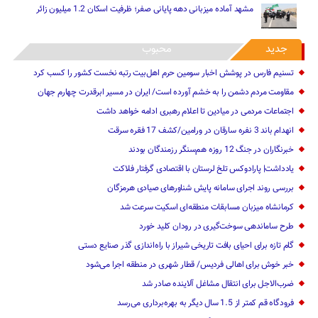
مشهد آماده میزبانی دهه پایانی صفر؛ ظرفیت اسکان 1.2 میلیون زائر
جدید
محبوب
تسنیم فارس در پوشش اخبار سومین حرم اهل‌بیت رتبه نخست کشور را کسب کرد
مقاومت مردم دشمن را به خشم آورده است/ ایران در مسیر ابرقدرت چهارم جهان
اجتماعات مردمی در میادین تا اعلام رهبری ادامه خواهد داشت
انهدام باند 3 نفره سارقان در ورامین/کشف 17 فقره سرقت
خبرنگاران در جنگ 12 روزه هم‌سنگر رزمندگان بودند
یادداشت| پارادوکس تلخ لرستان با اقتصادی گرفتار فلاکت
بررسی روند اجرای سامانه پایش شناورهای صیادی هرمزگان
کرمانشاه میزبان مسابقات منطقه‌ای اسکیت سرعت شد
طرح ساماندهی سوخت‌گیری در رودان کلید خورد
گام تازه برای احیای بافت تاریخی شیراز با راه‌اندازی گذر صنایع دستی
خبر خوش برای اهالی‌ ‌فردیس/ قطار شهری در منطقه اجرا می‌شود
ضرب‌الاجل برای انتقال مشاغل آلاینده صادر شد
فرودگاه قم کمتر از 1.5 سال دیگر به بهره‌برداری می‌رسد