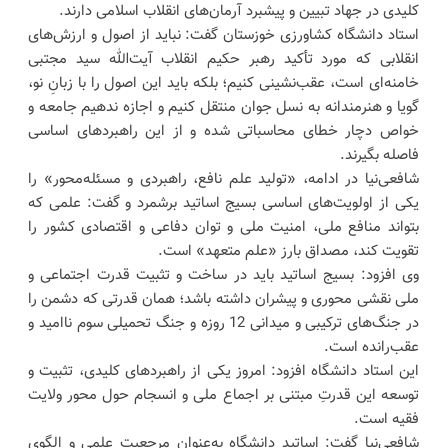
کلیدی در جهاد تبیین و پیشبرد آرمان‌های انقلاب اسلامی دارند.
استاد دانشگاه کشاورزی خوزستان گفت: نباید از اصول و ارزش‌های
انقلابی که مورد تأکید رهبر حکیم انقلاب آیت‌الله سید مجتبی
خامنه‌ای است، عقب‌نشینی کنیم؛ بلکه باید این اصول را با زبانِ نو،
گویا و هنرمندانه به نسل جوان منتقل کنیم و اجازه ندهیم جامعه و
خواص دچار خطای محاسباتی شده و از این راهبردهای اساسی
فاصله بگیرند.
شافعی‌نیا در ادامه، «تولید علم نافع، راهبردی و مسئله‌محور» را
یکی از اولویت‌های اساسی بسیج اساتید برشمرد و گفت: علمی که
بتواند منافع ملی، امنیت ملی و توان دفاعی و اقتصادی کشور را
تقویت کند، مصداق بارز «علم متعهد» است.
وی افزود: بسیج اساتید باید در ساخت و تثبیت قدرت اجتماعی و
ملی نقشی محوری و پیشران داشته باشد؛ همان قدرتی که دشمن را
در جنگ‌های ترکیبی و میدانی 12 روزه و جنگ تحمیلی سوم ناامید و
عقب‌رانده است.
این استاد دانشگاه افزود: امروز یکی از راهبردهای کلیدی، تثبیت و
توسعه این قدرتِ مبتنی بر اجماع ملی و انسجام حول محور ولایت
فقیه است.
شافعی‌نیا گفت: اساتید دانشگاه به‌عنوان مرجعیت علمی و الگوی