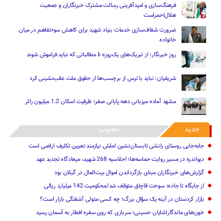
فرهنگ‌سازی و امیدآفرینی رسالت‌ مشترک خبرنگاران و جمعیت
هلال‌احمراست
ضرورت شفاف‌سازی خدمات بنیاد شهید برای کاهش سوءتفاهم‌ در میان
خانواده
روز خبرنگار؛ از تبریک‌های یک‌روزه تا مطالباتی که نباید فراموش شوند
شریفیان: نباید با ترس از برچسب‌ها از حقوق ملت عقب‌نشینی کرد
مشهد آماده میزبانی دهه پایانی صفر؛ ظرفیت اسکان 1.2 میلیون زائر
جدید
محبوب
جابه‌جایی روستای رانشی تابستان‌نشین املش نیازمند تعیین تکلیف اراضی است
دیواندره در مسیر روایت حماسه‌ها؛ اجلاسیه 268 شهید، میعادگاه تجدید عهد
گزارش‌های خبرنگاران مبنای بازگرداندن اموال بیت‌المال در گیلان بود
از جایگاه تا جاده؛ سوخت قاچاق متوقف شد/محکومیت 142 میلیارد ریالی
بازار کردستان در آینه یک سؤال بزرگ؛ چه کسی متولی آشفتگی بازار است؟
خون‌های ماندگار|شایان حسینی؛ سربازی که روی سفره افطار به آسمان رسید