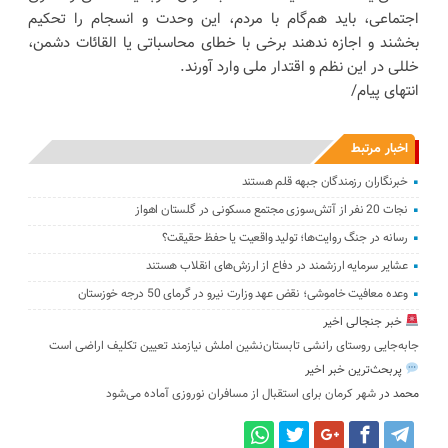
اجتماعی، باید هم‌گام با مردم، این وحدت و انسجام را تحکیم
بخشند و اجازه ندهند برخی با خطای محاسباتی یا القائات دشمن،
خللی در این نظم و اقتدار ملی وارد آورند.
انتهای پیام/
اخبار مرتبط
خبرنگاران رزمندگان جبهه قلم هستند
نجات 20 نفر از آتش‌سوزی مجتمع مسکونی در گلستان اهواز
رسانه در جنگ روایت‌ها؛ تولید واقعیت یا حفظ حقیقت؟
عشایر سرمایه ارزشمند در دفاع از ارزش‌های انقلاب هستند
وعده معافیت خاموشی؛ نقض عهد وزارت نیرو در گرمای 50 درجه خوزستان
خبر جنجالی اخیر
جابه‌جایی روستای رانشی تابستان‌نشین املش نیازمند تعیین تکلیف اراضی است
پربحث‌ترین خبر اخیر
محمد
در
شهر کرمان برای استقبال از مسافران نوروزی آماده می‌شود