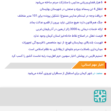
6 هزار فضای ورزشی مدارس با مشارکت مردم ساخته می‌شود
انتقال 4 تن پسماند ویژه و صنعتی در شهرستان بهارستان
دریافت وجه در ثبت‌نام مدارس ممنوع/ تشکیل پرونده برای 101 مدیر متخلف
جنگ هم قانون دارد؛ هیچ جنایتی نباید بیرون از قلمرو عدالت بماند
ارائه خدمات درمانی به 3000 زائر اربعین در آذربایجان‌ غربی
فرصت تعلل در اصلاح نقاط حادثه‌خیز استان کرمان وجود ندارد
فهرست بلندبالای بیمارستان فهرج؛ از نبود متخصص تا فرسودگی تجهیزات
میدان‌داری باصلابت مردم جلوه‌ای از وفاداری به نظام اسلامی است
تسنیم فارس در پوشش اخبار سومین حرم اهل‌بیت رتبه نخست کشور را کسب کرد
اخبار مهم استانی:
محمد
در
شهر کرمان برای استقبال از مسافران نوروزی آماده می‌شود