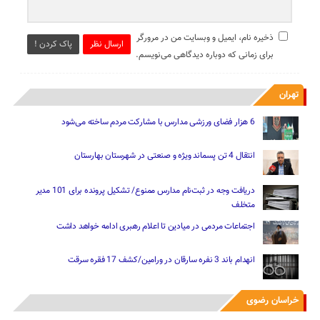
ذخیره نام، ایمیل و وبسایت من در مرورگر
ارسال نظر
پاک کردن !
برای زمانی که دوباره دیدگاهی می‌نویسم.
تهران
6 هزار فضای ورزشی مدارس با مشارکت مردم ساخته می‌شود
انتقال 4 تن پسماند ویژه و صنعتی در شهرستان بهارستان
دریافت وجه در ثبت‌نام مدارس ممنوع/ تشکیل پرونده برای 101 مدیر
متخلف
اجتماعات مردمی در میادین تا اعلام رهبری ادامه خواهد داشت
انهدام باند 3 نفره سارقان در ورامین/کشف 17 فقره سرقت
خراسان رضوی