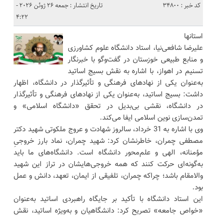
کد خبر : 34800
تاریخ انتشار : جمعه 26 ژوئن 2026 -
4:22
استانها
علیرضا شافعی‌نیا، استاد دانشگاه علوم کشاورزی
و منابع طبیعی خوزستان در گفت‌وگو با خبرنگار
تسنیم در اهواز، با اشاره به نقش بسیج اساتید
به‌عنوان یکی از نهادهای فرهنگی و تأثیرگذار در دانشگاه، اظهار
داشت: بسیج اساتید، به‌عنوان یکی از نهادهای فرهنگی و تأثیرگذار
در دانشگاه، نقشی بی‌بدیل در تحقق «دانشگاه اسلامی» و
تمدن‌سازی نوین اسلامی ایفا می‌کند.
وی با اشاره به 31 خرداد، سالروز شهادت و عروج ملکوتی شهید دکتر
مصطفی چمران، خاطرنشان کرد: شهید چمران، نماد بارز خروجیِ
مؤمنانه، الهی و علم‌محور دانشگاه است. دانشگاه‌های ما باید
به‌گونه‌ای حرکت کنند که همه خروجی‌هایشان در تراز این شهید
والامقام باشد؛ چراکه چمران، تلفیقی از ایمان، تعهد، دانش و عمل
بود.
این استاد دانشگاه با تأکید بر جایگاه راهبردی اساتید به‌عنوان
«خواص جامعه» تصریح کرد: دانشگاهیان و به‌ویژه اساتید، نقش