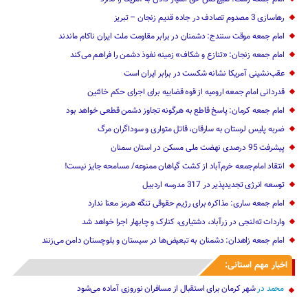
رهاسازی 3 مصدوم تصادف در جاده قدیم زنجان – تبریز
امام جمعه موقت سنندج: دشمنان در برابر مقاومت ملت ایران ناکام ماندند
امام جمعه زنجان: «تنازع و شکاف» زمینه نفوذ دشمن را فراهم می‌کند
عقب‌نشینی آمریکا نشانه شکست در برابر ایران است
قدردانی امام جمعه ارومیه از قوه قضاییه برای اجرای حکم خائنین ‌
امام جمعه کرمان: پاسخ قاطع به هرگونه تجاوز دشمن قطعی خواهد بود
ضربه پلیس لرستان به سارقان، قاتل متواری و سوداگران مرگ
پیشرفت 95 درصدی نهضت ملی مسکن در استان سمنان
انتقاد امام‌جمعه خرم‌آباد از کشت گیاهان ممنوعه/ مسامحه جایز نیست!
توسعه انرژی تجدیدپذیر در 317 مدرسه اردبیل
امام جمعه ساری: مذاکره برای رژیم حقوقی تنگه هرمز معنا ندارد
واردات ته‌لنجی در زرآباد، دشتیاری، کنارک و چابهار اجرا خواهد شد‌
امام جمعه زاهدان: دشمنان به تبعیض‌ها در سیستان و بلوچستان دامن می‌زنند
اخبار مهم استانی:
محمد
در
شهر کرمان برای استقبال از مسافران نوروزی آماده می‌شود