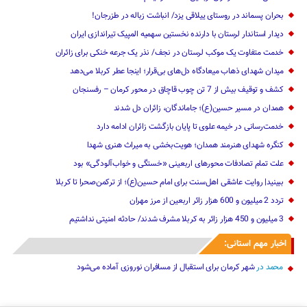
بحران پسماند در روستای ییلاقی یزد/ انباشت زباله در طزرجان!
دیدار استاندار لرستان با دارنده نخستین سهمیه المپیک تیراندازی ایران
خدمت متفاوت یک موکب لرستان در نجف/ نذر یک جرعه خنکی برای زائران
میدان شهدای ذهاب میعادگاه دل‌های بی‌قرار؛ اینجا عطر کربلا می‌دهد
کشف و توقیف بیش از 7 تن چوب قاچاق در محور کرمان – رفسنجان
همدان در مسیر حسین(ع)؛ جاماندگان، زائران دل شدند
خدمت‌رسانی در خیمه علوی تا پایان بازگشت زائران ادامه دارد
کنگره شهدای هنرمند همدان؛ هویت‌بخشی به میراث هنری شهدا
علت تمام‌ تصادفات محورهای اربعینی‌ «خستگی و خواب‌آلودگی» ‌بود
ببینید| روایت عاشقی اهل‌سنت برای امام حسین(ع)؛ از ترکمن‌صحرا تا کربلا
تردد 2 میلیون و 600 هزار زائر اربعین از مرز مهران‌‌
3 میلیون و 450 هزار ‌زائر به کربلا مشرف شد‌ند/‌ حادثه امنیتی نداشتیم
اخبار مهم استانی:
محمد
در
شهر کرمان برای استقبال از مسافران نوروزی آماده می‌شود