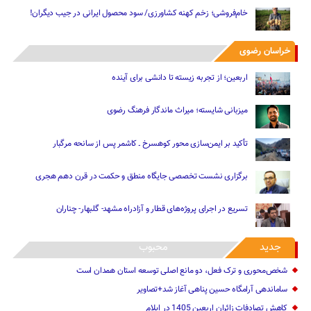
خام‌فروشی؛ زخم کهنه کشاورزی/ سود محصول ایرانی در جیب دیگران!
خراسان رضوی
اربعین؛ از تجربه زیسته تا دانشی برای آینده
میزبانی شایسته؛ میراث ماندگار فرهنگ رضوی
تأکید بر ایمن‌سازی محور کوهسرخ ـ کاشمر پس از سانحه مرگبار
برگزاری نشست تخصصی جایگاه منطق و حکمت در قرن دهم هجری
تسریع در اجرای پروژه‌های قطار و آزادراه مشهد- گلبهار- چناران
جدید
محبوب
شخص‌محوری و ترک فعل، دو مانع اصلی توسعه استان همدان است
ساماندهی آرامگاه حسین پناهی آغاز شد+تصاویر
کاهش تصادفات زائران اربعین 1405 در ایلام