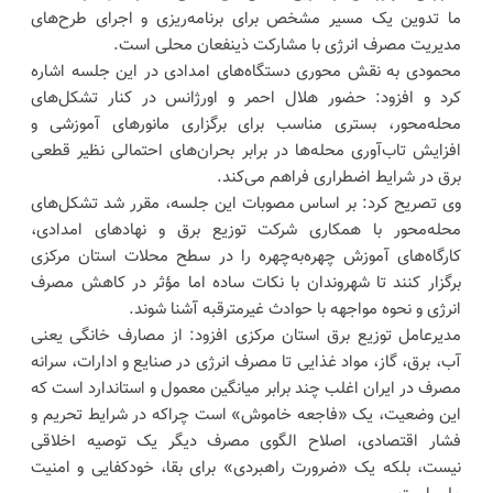
ما تدوین یک مسیر مشخص برای برنامه‌ریزی و اجرای طرح‌های
مدیریت مصرف انرژی با مشارکت ذینفعان محلی است.
محمودی به نقش محوری دستگاه‌های امدادی در این جلسه اشاره
کرد و افزود: حضور هلال احمر و اورژانس در کنار تشکل‌های
محله‌محور، بستری مناسب برای برگزاری مانورهای آموزشی و
افزایش تاب‌آوری محله‌ها در برابر بحران‌های احتمالی نظیر قطعی
برق در شرایط اضطراری فراهم می‌کند.
وی تصریح کرد: بر اساس مصوبات این جلسه، مقرر شد تشکل‌های
محله‌محور با همکاری شرکت توزیع برق و نهادهای امدادی،
کارگاه‌های آموزش چهره‌به‌چهره را در سطح محلات استان مرکزی
برگزار کنند تا شهروندان با نکات ساده اما مؤثر در کاهش مصرف
انرژی و نحوه مواجهه با حوادث غیرمترقبه آشنا شوند.
مدیرعامل توزیع برق استان مرکزی افزود: از مصارف خانگی یعنی
آب، برق، گاز، مواد غذایی تا مصرف انرژی در صنایع و ادارات، سرانه
مصرف در ایران اغلب چند برابر میانگین معمول و استاندارد است که
این وضعیت، یک «فاجعه خاموش» است چراکه در شرایط تحریم و
فشار اقتصادی، اصلاح الگوی مصرف دیگر یک توصیه اخلاقی
نیست، بلکه یک «ضرورت راهبردی» برای بقا، خودکفایی و امنیت