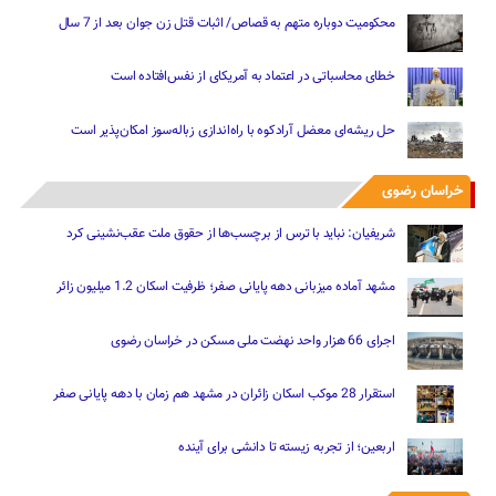
محکومیت دوباره متهم به قصاص/ اثبات قتل زن جوان بعد از 7 سال
خطای محاسباتی در اعتماد به آمریکای از نفس‌افتاده است
حل ریشه‌ای معضل آرادکوه با راه‌اندازی زباله‌سوز امکان‌پذیر است
خراسان رضوی
شریفیان: نباید با ترس از برچسب‌ها از حقوق ملت عقب‌نشینی کرد
مشهد آماده میزبانی دهه پایانی صفر؛ ظرفیت اسکان 1.2 میلیون زائر
اجرای 66 هزار واحد نهضت ملی مسکن در خراسان رضوی
استقرار 28 موکب اسکان زائران در مشهد هم زمان با دهه پایانی صفر
اربعین؛ از تجربه زیسته تا دانشی برای آینده