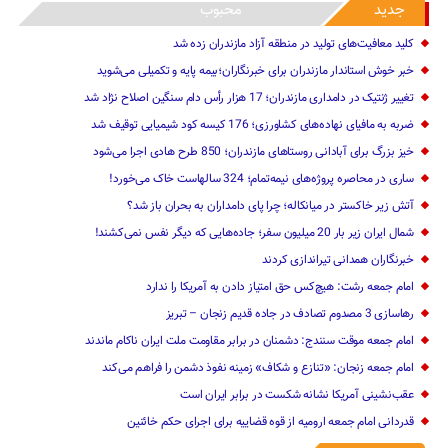
جدید
محبوب
کلید معافیت‌های تولید در منطقه آزاد مازندران زده شد
خبر خوش استاندار مازندران برای خبرنگاران؛‌بیمه پایه و ‌تکمیلی می‌شوید
تغییر ژنتیک‌ در دامداری مازندران؛ 17 هزار رأس دام سنگین ‌اصلاح نژاد شد
ضربه ‌به مافیای نهاده‌های کشاورزی؛ 176 کیسه کود شیمیایی توقیف شد
خیز بزرگ برای آبادانی روستاهای مازندران؛ 850 طرح هادی ‌اجرا می‌شود
ساری در محاصره پروژه‌های نیمه‌تمام؛ 324 سالهاست خاک می‌خورد!
آتش زیر خاکستر در میانکاله؛ چرا پای دامداران به بحران باز شد؟
شمال ایران زیر بار 20 میلیون سفر؛ جاده‌هایی که دیگر نفس نمی‌کشند!
خبرنگاران همدانی تیراندازی کردند
امام جمعه رشت: هیچ‌کس حق امتیاز دادن به آمریکا را ندارد
رهاسازی 3 مصدوم تصادف در جاده قدیم زنجان – تبریز
امام جمعه موقت سنندج: دشمنان در برابر مقاومت ملت ایران ناکام ماندند
امام جمعه زنجان: «تنازع و شکاف» زمینه نفوذ دشمن را فراهم می‌کند
عقب‌نشینی آمریکا نشانه شکست در برابر ایران است
قدردانی امام جمعه ارومیه از قوه قضاییه برای اجرای حکم خائنین ‌