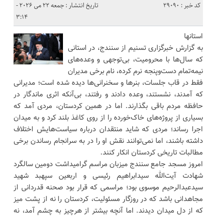
کد خبر : 29090
تاریخ انتشار : جمعه 22 می 2026 -
3:14
استانها
به گزارش خبرگزاری تسنیم از سنندج، در استانی
که سال‌ها با محرومیت، بی‌توجهی و وعده‌های
نیمه‌تمام دست‌وپنجه نرم کرده، نام برخی مدیران
فقط در قاب جلسات، بنرها و سخنرانی‌ها دیده شده است؛ مدیرانی
که آمدند، نشستند، وعده دادند و رفتند، بی‌آنکه اثری ماندگار در
حافظه مردم باقی بگذارند. اما در همین کردستان، مردی آمد که
بسیاری از پروژه‌های خاک‌خورده را از روی کاغذ بلند کرد و به میدان
اجرا رساند؛ مردی که شاید منتقدان درباره سیاست‌هایش اختلاف
داشته باشند، اما نمی‌توانند نقش او را در به سرانجام رساندن برخی
مطالبات تاریخی کردستان انکار کنند.
امروز مسجد جامع سنندج میزبان مراسم گرامیداشت دومین سالگرد
شهادت آیت‌الله سیدابراهیم رئیسی و اربعین سپهبد شهید
سیدعبدالرحیم موسوی بود؛ مراسمی که قرار بود صحنه قدردانی از
مجاهدانی باشد که در روزگار مسئولیت، کردستان را نه از پشت میز
که از دل میدان دیدند. اما آنچه بیشتر از هرچیز به چشم آمد، نه