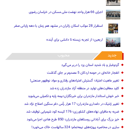
اجرای 66 هزار واحد نهضت ملی مسکن در خراسان رضوی
استقرار 28 موکب اسکان زائران در مشهد هم زمان با دهه پایانی صفر
اربعین؛ از تجربه زیسته تا دانشی برای آینده
جدید
محبوب
گردوغبار و باد شدید استان یزد را دربر می‌گیرد
انفجار خانه‌ای در حومه اردکان 5 مصدوم بر جای گذاشت
تغییر ماهیت ‌اعتیاد؛ گسترش اعتیادهای رفتاری و مواد نوظهور صنعتی!
کلید معافیت‌های تولید در منطقه آزاد مازندران زده شد
خبر خوش استاندار مازندران برای خبرنگاران؛‌بیمه پایه و ‌تکمیلی می‌شوید
تغییر ژنتیک‌ در دامداری مازندران؛ 17 هزار رأس دام سنگین ‌اصلاح نژاد شد
ضربه ‌به مافیای نهاده‌های کشاورزی؛ 176 کیسه کود شیمیایی توقیف شد
خیز بزرگ برای آبادانی روستاهای مازندران؛ 850 طرح هادی ‌اجرا می‌شود
ساری در محاصره پروژه‌های نیمه‌تمام؛ 324 سالهاست خاک می‌خورد!