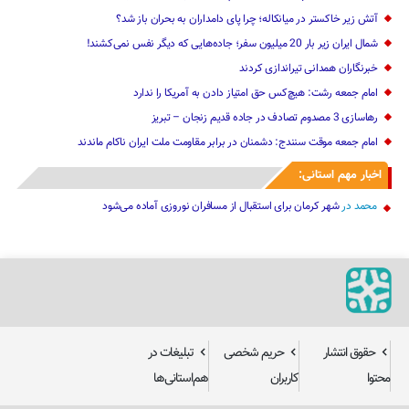
آتش زیر خاکستر در میانکاله؛ چرا پای دامداران به بحران باز شد؟
شمال ایران زیر بار 20 میلیون سفر؛ جاده‌هایی که دیگر نفس نمی‌کشند!
خبرنگاران همدانی تیراندازی کردند
امام جمعه رشت: هیچ‌کس حق امتیاز دادن به آمریکا را ندارد
رهاسازی 3 مصدوم تصادف در جاده قدیم زنجان – تبریز
امام جمعه موقت سنندج: دشمنان در برابر مقاومت ملت ایران ناکام ماندند
اخبار مهم استانی:
محمد
در
شهر کرمان برای استقبال از مسافران نوروزی آماده می‌شود
حقوق انتشار
حریم شخصی
تبلیغات در
محتوا
کاربران
هم‌استانی‌ها