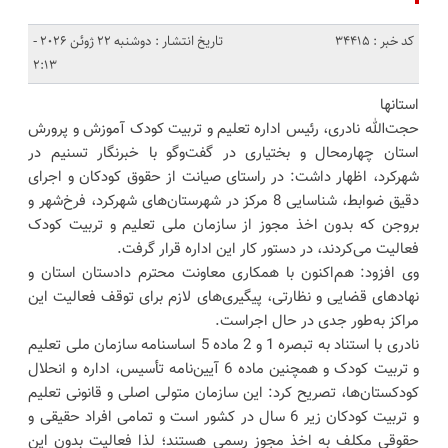
کد خبر : 34415
تاریخ انتشار : دوشنبه 22 ژوئن 2026 -
2:13
استانها
حجت‌الله نادری، رئیس اداره تعلیم و تربیت کودک آموزش و پرورش
استان چهارمحال و بختیاری در گفت‌وگو با خبرنگار تسنیم در
شهرکرد، اظهار داشت: در راستای صیانت از حقوق کودکان و اجرای
دقیق ضوابط، شناسایی 8 مرکز در شهرستان‌های شهرکرد، فرخ‌شهر و
بروجن که بدون اخذ مجوز از سازمان ملی تعلیم و تربیت کودک
فعالیت می‌کردند، در دستور کار این اداره قرار گرفت.
وی افزود: هم‌اکنون با همکاری معاونت محترم دادستان استان و
نهادهای قضایی و نظارتی، پیگیری‌های لازم برای توقف فعالیت این
مراکز به‌طور جدی در حال اجراست.
نادری با استناد به تبصره 1 و 2 ماده 5 اساسنامه سازمان ملی تعلیم
و تربیت کودک و همچنین ماده 6 آیین‌نامه تأسیس، اداره و انحلال
کودکستان‌ها، تصریح کرد: این سازمان متولی اصلی و قانونی تعلیم
و تربیت کودکان زیر 6 سال در کشور است و تمامی افراد حقیقی و
حقوقی مکلف به اخذ مجوز رسمی هستند؛ لذا فعالیت بدون این