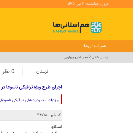
امروز : چهارشنبه, ۳ تیر , ۱۴۰۵
هم استانی‌ها
زخمی شدن 2 محیط‌بان چهارمحال و ب_
0 نظر
لرستان
اجرای طرح ویژه ترافیکی تاسوعا در خ
جزئیات محدودیت‌های ترافیکی تاسوعای 
کد خبر : 34715
استانها