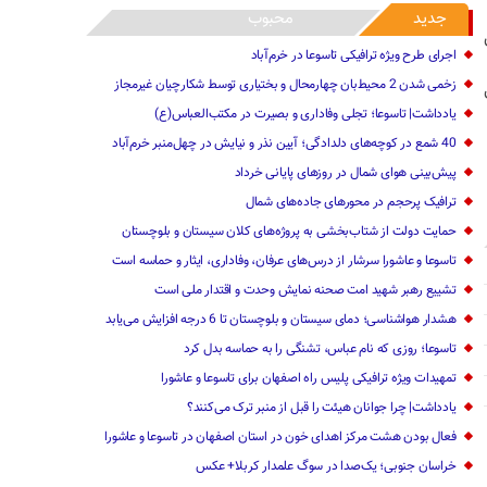
جدید
محبوب
اجرای طرح ویژه ترافیکی تاسوعا در خرم‌آباد
زخمی شدن 2 محیط‌بان چهارمحال و بختیاری توسط شکارچیان غیرمجاز
یادداشت| تاسوعا؛ تجلی وفاداری و بصیرت در مکتب‌العباس(ع)
40 شمع در کوچه‌های دلدادگی؛ آیین نذر و نیایش در چهل‌منبر خرم‌آباد
پیش‌بینی هوای شمال در روزهای پایانی خرداد
ترافیک پرحجم در محورهای جاده‌های شمال
حمایت دولت از شتاب‌بخشی به پروژه‌های کلان سیستان و بلوچستان
تاسوعا و عاشورا سرشار از درس‌های عرفان، وفاداری، ایثار و حماسه است
تشییع رهبر شهید امت صحنه نمایش وحدت و اقتدار ملی است
هشدار هواشناسی؛ دمای سیستان و بلوچستان تا 6 درجه افزایش می‌یابد
تاسوعا؛ روزی که نام عباس، تشنگی را به حماسه بدل کرد
تمهیدات ویژه ترافیکی پلیس راه اصفهان برای تاسوعا و عاشورا
یادداشت| چرا جوانان هیئت را قبل از منبر ترک می‌کنند؟
فعال بودن هشت مرکز اهدای خون در استان اصفهان در تاسوعا و عاشورا
خراسان جنوبی؛ یک‌صدا در سوگ علمدار کربلا+ عکس