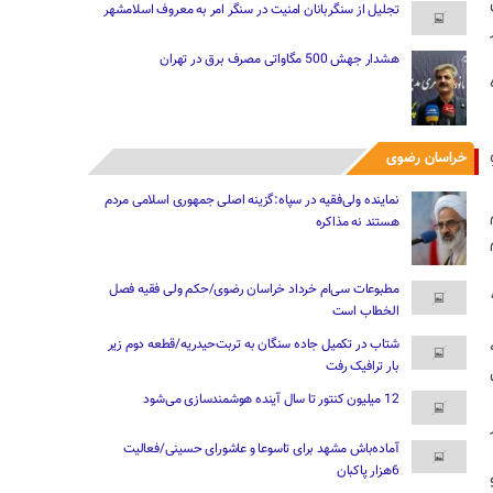
تجلیل از سنگربانان امنیت در سنگر امر به معروف اسلامشهر
هشدار جهش 500 مگاواتی مصرف برق در تهران
خراسان رضوی
رحله از محدودیت‌ها صبح روز تاسوعا از ساعت 9
نماینده ولی‌فقیه در سپاه:گزینه اصلی جمهوری اسلامی مردم
هستند نه مذاکره
مطبوعات سی‌ام خرداد خراسان رضوی/حکم ولی فقیه فصل
الخطاب است
شتاب در تکمیل جاده سنگان به تربت‌حیدریه/قطعه دوم زیر
بار ترافیک رفت
12 میلیون کنتور تا سال آینده هوشمندسازی می‌شود
آماده‌باش مشهد برای تاسوعا و عاشورای حسینی/فعالیت
6هزار پاکبان