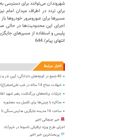
شهروندان می‌توانند برای دسترسی به
برای تردد در اطراف میدان امام ن
مسیرها برای عبورومرور خودروها باز 
اجرای این محدودیت‌ها در حالی صور
پلیس و استفاده از مسیرهای جایگزین،
انتهای پیام/ 644
اخبار مرتبط
40 شمع در کوچه‌های دلدادگی؛ آیین نذر و نیایش در چهل‌منبر خرم‌آباد
‌شهادت مداح 14 ساله در شب علی‌اصغر(ع)؛ تعبیر رؤیای کربلا در محرم!
جزئیات برنامه‌های بزرگداشت رهبر شهید انقل
مذاکره با چینی‌ها برای تکمیل سد معشوره‌
ساخت 16 مدرسه جایگزین مدارس سنگی تا پایان مرداد در لرستان
خبر جنجالی اخیر
اجرای طرح ویژه ترافیکی تاسوعا در خرم‌آباد
پربحث‌ترین خبر اخیر