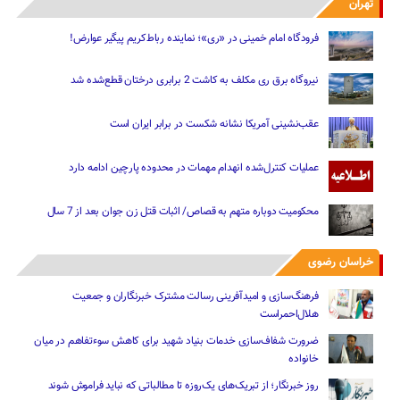
تهران
فرودگاه امام خمینی در «ری»؛ نماینده رباط‌کریم پیگیر عوارض!
نیروگاه برق ری مکلف به کاشت 2 برابری درختان قطع‌شده شد
عقب‌نشینی آمریکا نشانه شکست در برابر ایران است
عملیات کنترل‌شده انهدام مهمات در محدوده پارچین ادامه دارد
محکومیت دوباره متهم به قصاص/ اثبات قتل زن جوان بعد از 7 سال
خراسان رضوی
فرهنگ‌سازی و امیدآفرینی رسالت‌ مشترک خبرنگاران و جمعیت
هلال‌احمراست
ضرورت شفاف‌سازی خدمات بنیاد شهید برای کاهش سوءتفاهم‌ در میان
خانواده
روز خبرنگار؛ از تبریک‌های یک‌روزه تا مطالباتی که نباید فراموش شوند