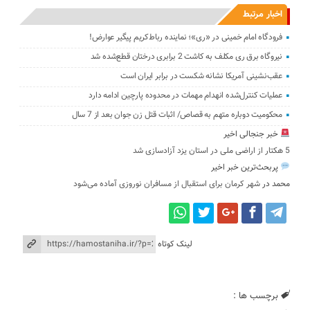
اخبار مرتبط
فرودگاه امام خمینی در «ری»؛ نماینده رباط‌کریم پیگیر عوارض!
نیروگاه برق ری مکلف به کاشت 2 برابری درختان قطع‌شده شد
عقب‌نشینی آمریکا نشانه شکست در برابر ایران است
عملیات کنترل‌شده انهدام مهمات در محدوده پارچین ادامه دارد
محکومیت دوباره متهم به قصاص/ اثبات قتل زن جوان بعد از 7 سال
خبر جنجالی اخیر
5 هکتار از اراضی ملی در استان یز‌د آزادسازی شد
پربحث‌ترین خبر اخیر
محمد
در
شهر کرمان برای استقبال از مسافران نوروزی آماده می‌شود
لینک کوتاه
برچسب ها :