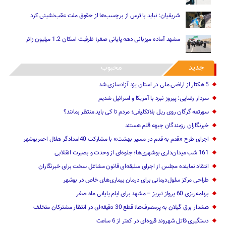
شریفیان: نباید با ترس از برچسب‌ها از حقوق ملت عقب‌نشینی کرد
مشهد آماده میزبانی دهه پایانی صفر؛ ظرفیت اسکان 1.2 میلیون زائر
جدید
محبوب
5 هکتار از اراضی ملی در استان یز‌د آزادسازی شد
سردار رضایی: پیروز نبرد با آمریکا و اسرائیل شدیم
سورتمه گرگان روی ریل بلاتکلیفی؛ مردم تا کی باید منتظر بمانند؟
خبرنگاران رزمندگان جبهه قلم هستند
اجرای طرح «قدم به قدم در مسیر بهشت» با مشارکت 40امدادگر هلال احمربوشهر
161 شب میدان‌داری بوشهری‌ها؛ جلوه‌ای از وحدت و بصیرت انقلابی
انتقاد نماینده مجلس از اجرای سلیقه‌ای قانون مشاغل سخت برای خبرنگاران
طراحی مرکز سلول‌درمانی برای درمان بیماری‌های خاص در بوشهر
برنامه‌ریزی 60 پرواز تبریز – مشهد برای ایام پایانی ماه صفر
هشدار برق گیلان به پرمصرف‌ها؛ قطع 30 دقیقه‌ای در انتظار مشترکان متخلف
دستگیری قاتل شهروند قروه‌ای در کمتر از 6 ساعت