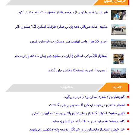
خراسان رضوی
شریفیان: نباید با ترس از برچسب‌ها از حقوق ملت عقب‌نشینی کرد
مشهد آماده میزبانی دهه پایانی صفر؛ ظرفیت اسکان 1.2 میلیون زائر
اجرای 66 هزار واحد نهضت ملی مسکن در خراسان رضوی
استقرار 28 موکب اسکان زائران در مشهد هم زمان با دهه پایانی صفر
اربعین؛ از تجربه زیسته تا دانشی برای آینده
جدید
محبوب
گردوغبار و باد شدید استان یزد را دربر می‌گیرد
انفجار خانه‌ای در حومه اردکان 5 مصدوم بر جای گذاشت
تغییر ماهیت ‌اعتیاد؛ گسترش اعتیادهای رفتاری و مواد نوظهور صنعتی!
کلید معافیت‌های تولید در منطقه آزاد مازندران زده شد
خبر خوش استاندار مازندران برای خبرنگاران؛‌بیمه پایه و ‌تکمیلی می‌شوید