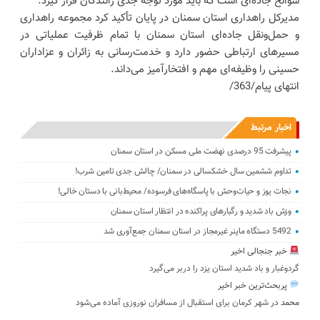
سوانح جاده‌ای است که باید مورد توجه جدی رانندگان قرار گیرد.
مدیرکل راهداری استان سمنان در پایان تأکید کرد مجموعه راهداری
و حمل‌ونقل جاده‌ای استان سمنان با تمام ظرفیت عملیاتی در
مسیرهای ارتباطی حضور دارد و خدمت‌رسانی به زائران و عزاداران
حسینی را وظیفه‌ای مهم و افتخارآمیز می‌داند.
انتهای پیام/363/
اخبار مرتبط
پیشرفت 95 درصدی نهضت ملی مسکن در استان سمنان
تداوم ششمین سال خشکسالی در سمنان/ چالش‌ جدی‌ تامین شرب!
نجات یوز و حیات‌وحش با پاسگاه‌های فرسوده/ ‌محیط‌بانی با دستان خالی!
وزش باد شدید و رگبارهای پراکنده در انتظار استان سمنان
5492 دستگاه ماینر غیرمجاز در استان سمنان جمع‌آوری شد
خبر جنجالی اخیر
گردوغبار و باد شدید استان یزد را دربر می‌گیرد
پربحث‌ترین خبر اخیر
محمد
در
شهر کرمان برای استقبال از مسافران نوروزی آماده می‌شود