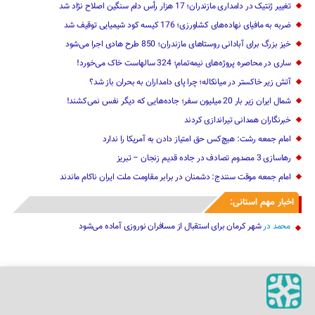
تغییر ژنتیک‌ در دامداری مازندران؛ 17 هزار رأس دام سنگین ‌اصلاح نژاد شد
ضربه ‌به مافیای نهاده‌های کشاورزی؛ 176 کیسه کود شیمیایی توقیف شد
خیز بزرگ برای آبادانی روستاهای مازندران؛ 850 طرح هادی ‌اجرا می‌شود
ساری در محاصره پروژه‌های نیمه‌تمام؛ 324 سالهاست خاک می‌خورد!
آتش زیر خاکستر در میانکاله؛ چرا پای دامداران به بحران باز شد؟
شمال ایران زیر بار 20 میلیون سفر؛ جاده‌هایی که دیگر نفس نمی‌کشند!
خبرنگاران همدانی تیراندازی کردند
امام جمعه رشت: هیچ‌کس حق امتیاز دادن به آمریکا را ندارد
رهاسازی 3 مصدوم تصادف در جاده قدیم زنجان – تبریز
امام جمعه موقت سنندج: دشمنان در برابر مقاومت ملت ایران ناکام ماندند
اخبار مهم استانی:
محمد
در
شهر کرمان برای استقبال از مسافران نوروزی آماده می‌شود