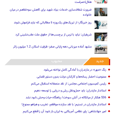
هلال‌احمراست
ضرورت شفاف‌سازی خدمات بنیاد شهید برای کاهش سوءتفاهم‌ در میان
خانواده
روز خبرنگار؛ از تبریک‌های یک‌روزه تا مطالباتی که نباید فراموش شوند
شریفیان: نباید با ترس از برچسب‌ها از حقوق ملت عقب‌نشینی کرد
مشهد آماده میزبانی دهه پایانی صفر؛ ظرفیت اسکان 1.2 میلیون زائر
جدید
محبوب
زنگ «مهر» در مازندران با آمادگی کامل نواخته می‌شود
ممنوعیت احضار رسانه‌ها و کارکنان دولت بدون دستور قضایی
رئیس کمیسیون اجتماعی مجلس: از نقد منصفانه استقبال می‌کنم
استاندار مازندران: باید حمل‌ونقل ریلی و دریایی را توسعه دهیم
536 هکتار از میانکاله در آتش سوخت/ پناهگاه حیات وحش نابود نشد
استاندار مازندران در تسنیم: با نقد سازنده موافقم، تخریب و هیاهو ممنوع!
امیر جهانشاهی: پای نظامی آمریکایی به ایران باز شود آن را قطع می‌کنیم