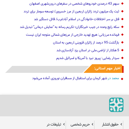
سهم 43 درصدی خودروهای شخصی در سفرهای درون‌شهری اصفهان
ثبت یک میلیون تردد زائران اربعین از مرز خسروی/ توسعه سومار برای تردد
قتل بر سر اختلافات خانوادگی در اسلام آبادغرب/ قاتل دستگیر شد
سکه رایج وعده در جیب خبرنگاران؛ تکریم رسانه به “نمایش درمانی” تبدیل شد
فرمانده مرزبانی: هیچ تهدید خارجی از مرزهای ‌شمالی متوجه ایران نیست
بازگشت 95 درصد از زائران قزوینی اربعین به استان
5 هکتار از اراضی ملی در استان یز‌د آزادسازی شد
سردار رضایی: پیروز نبرد با آمریکا و اسرائیل شدیم
اخبار مهم استانی:
محمد
در
شهر کرمان برای استقبال از مسافران نوروزی آماده می‌شود
حقوق انتشار
حریم شخصی
تبلیغات در