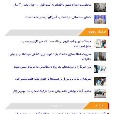
محکومیت دوباره متهم به قصاص/ اثبات قتل زن جوان بعد از 7 سال
خطای محاسباتی در اعتماد به آمریکای از نفس‌افتاده است
خراسان رضوی
فرهنگ‌سازی و امیدآفرینی رسالت‌ مشترک خبرنگاران و جمعیت
هلال‌احمراست
ضرورت شفاف‌سازی خدمات بنیاد شهید برای کاهش سوءتفاهم‌ در میان
خانواده
روز خبرنگار؛ از تبریک‌های یک‌روزه تا مطالباتی که نباید فراموش شوند
شریفیان: نباید با ترس از برچسب‌ها از حقوق ملت عقب‌نشینی کرد
مشهد آماده میزبانی دهه پایانی صفر؛ ظرفیت اسکان 1.2 میلیون زائر
جدید
محبوب
آخرین وضعیت سهمیه سوخت و عرضه بنزین با نرخ پالایشگاهی در استان کرمان