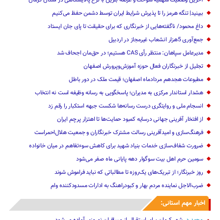
ببینید| تنگه هرمز را تا پذیرش شرایط ایران توسط دشمن حفظ می‌کنیم
داغ محمود/ ناگفته‌هایی از خبرنگاری که برای حقیقت تا پای جان ایستاد‌‌
جمع‌آوری 5هزار انشعاب غیرمجاز در اردبیل
مدیرعامل سپاهان: منتظر رأی CAS هستیم؛ در حق‌مان اجحاف شد
تجلیل از خبرنگاران فعال حوزه آموزش‌وپرورش اصفهان
مطبوعات هجدهم مردادماه اصفهان؛ قیمت ملک در دور باطل
هشدار استاندار مرکزی به مدیران؛ پاسخگویی به رسانه وظیفه است نه انتخاب
انسجام ملی و روایتگری درست رسانه‌ها شکست جبهه استکبار را رقم زد
از افتخار آفرینی جهانی درسایه کمبود حمایت‌ها تا اهتزار پرچم ایران
فرهنگ‌سازی و امیدآفرینی رسالت‌ مشترک خبرنگاران و جمعیت هلال‌احمراست
ضرورت شفاف‌سازی خدمات بنیاد شهید برای کاهش سوءتفاهم‌ در میان خانواده
سومین حرم اهل بیت سوگوار دهه پایانی ماه صفر می‌شود
روز خبرنگار؛ از تبریک‌های یک‌روزه تا مطالباتی که نباید فراموش شوند
ضرب‌الاجل نماینده مردم بهار و کبودراهنگ به ادارات مسدودکننده وام
اخبار مهم استانی:
محمد
در
شهر کرمان برای استقبال از مسافران نوروزی آماده می‌شود