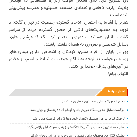
وی تصریح کرد: برای اسکان موقت زائران، فضاهایی در بوستان
ولایت، پارک کاظمی و تعدادی مسجد، حسینیه و مدرسه پیش‌بینی
شده است.
هنربر با اشاره به احتمال ازدحام گسترده جمعیت در تهران گفت: با
توجه به محدودیت‌های ناشی از حضور گسترده مردم از سراسر
کشور، زائران همانند پیاده‌روی اربعین تنها یک کوله‌پشتی حاوی
وسایل شخصی و ضروری به همراه داشته باشند.
وی در پایان از افراد مسن، کودکان و اشخاص دارای بیماری‌های
زمینه‌ای خواست با توجه به تراکم جمعیت و شرایط مراسم، از حضور
در آیین‌های بدرقه خودداری کنند.
انتهای پیام/
اخبار مرتبط
پایان اردوی تیم ملی بدمینتون دختران در تبریز
بازگشت مارال به زیستگاه تاریخی‌اش؛ آینالو آماده رهاسازی نهایی شد
ترافیک تبریز در مرز هشدار؛ تعداد خودروها 3 برابر ظرفیت معابر شد
امام جمعه تبریز خطاب به آمریکا: تنگه هرمز به وضعیت قبل بازنمی‌گردد
توقیف 450 تن محموله دامی فاسد در سردخانه‌ای در آذربایجان شرقی