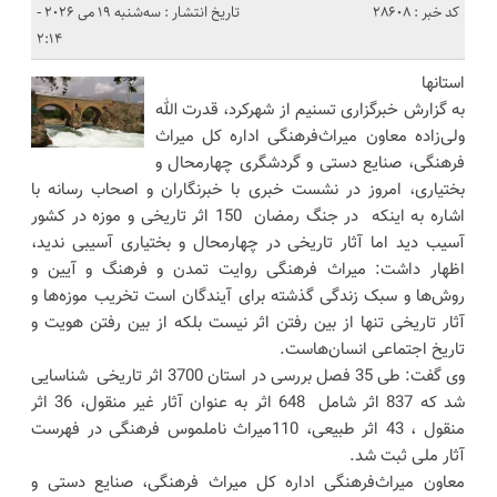
کد خبر : 28608
تاریخ انتشار : سه‌شنبه 19 می 2026 -
2:14
استانها
به گزارش خبرگزاری تسنیم از شهرکرد، قدرت الله
ولی‌زاده معاون میراث‌فرهنگی اداره کل میراث
فرهنگی، صنایع دستی و گردشگری چهارمحال و
بختیاری، امروز در نشست خبری با خبرنگاران و اصحاب رسانه با
اشاره به اینکه در جنگ رمضان 150 اثر تاریخی و موزه در کشور
آسیب دید اما آثار تاریخی در چهارمحال و بختیاری آسیبی ندید،
اظهار داشت: میراث فرهنگی روایت تمدن و فرهنگ و آیین و
روش‌‌ها و سبک زندگی گذشته برای آیندگان است تخریب موزه‌ها و
آثار تاریخی تنها از بین رفتن اثر نیست بلکه از بین رفتن هویت و
تاریخ اجتماعی انسان‌هاست.
وی گفت: طی 35 فصل بررسی در استان 3700 اثر تاریخی شناسایی
شد که 837 اثر شامل 648 اثر به عنوان آثار غیر منقول، 36 اثر
منقول ، 43 اثر طبیعی، 110میراث ناملموس فرهنگی در فهرست
آثار ملی ثبت شد.
معاون میراث‌فرهنگی اداره کل میراث فرهنگی، صنایع دستی و