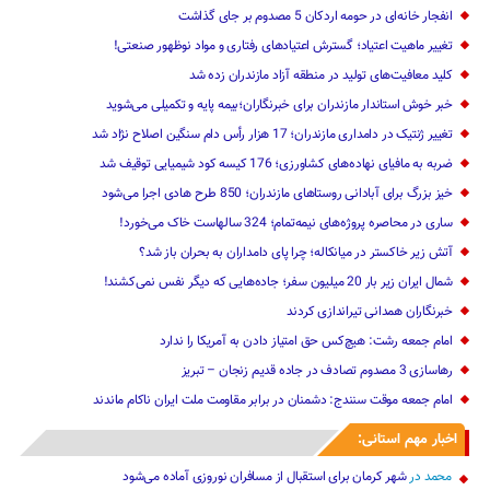
انفجار خانه‌ای در حومه اردکان 5 مصدوم بر جای گذاشت
تغییر ماهیت ‌اعتیاد؛ گسترش اعتیادهای رفتاری و مواد نوظهور صنعتی!
کلید معافیت‌های تولید در منطقه آزاد مازندران زده شد
خبر خوش استاندار مازندران برای خبرنگاران؛‌بیمه پایه و ‌تکمیلی می‌شوید
تغییر ژنتیک‌ در دامداری مازندران؛ 17 هزار رأس دام سنگین ‌اصلاح نژاد شد
ضربه ‌به مافیای نهاده‌های کشاورزی؛ 176 کیسه کود شیمیایی توقیف شد
خیز بزرگ برای آبادانی روستاهای مازندران؛ 850 طرح هادی ‌اجرا می‌شود
ساری در محاصره پروژه‌های نیمه‌تمام؛ 324 سالهاست خاک می‌خورد!
آتش زیر خاکستر در میانکاله؛ چرا پای دامداران به بحران باز شد؟
شمال ایران زیر بار 20 میلیون سفر؛ جاده‌هایی که دیگر نفس نمی‌کشند!
خبرنگاران همدانی تیراندازی کردند
امام جمعه رشت: هیچ‌کس حق امتیاز دادن به آمریکا را ندارد
رهاسازی 3 مصدوم تصادف در جاده قدیم زنجان – تبریز
امام جمعه موقت سنندج: دشمنان در برابر مقاومت ملت ایران ناکام ماندند
اخبار مهم استانی:
محمد
در
شهر کرمان برای استقبال از مسافران نوروزی آماده می‌شود