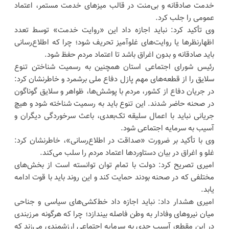
خدمت صادقانه و بی‌منت در قالب میز‌های خدمت مستمر، اعتماد
عمومی را جلب کرد.
وی تأکید کرد: نباید اجازه داد این «روایت خدمت» توسط تعدد
اظهارنظر‌ها یا روایت‌های غلوآمیز تحریف شود؛ چرا که اطلاع‌رسانی
باید صادقانه و بدون اغراق باشد تا اعتماد مردم حفظ شود.
رئیس شورای اجتماعی استان همچنین به رسمیت شناختن تنوع
سلایق را از قطعه‌های مهم پازل دفاع ملی برشمرد و خاطرنشان کرد:
در جریان دفاع از کشور، مردم با پوشش‌ها، ظواهر و سلایق گوناگون
در صحنه حاضر شدند. این تنوع باید به رسمیت شناخته شود و هیچ
جریانی نباید با اعمال سلیقه تک‌بعدی، باعث سرخوردگی دیگران و
آسیب به سرمایه اجتماعی شود.
وی با تأکید بر ضرورت «صداقت در اطلاع‌رسانی»، خاطرنشان کرد:
غلو و اغراق در بیان دستاورد‌ها اعتماد مردم را سلب می‌کند.
امیری تصریح کرد: دولت با تمام توان توانسته است از بخش‌های
مختلفی که در صحنه بودند حمایت کند و این روند باید با قوت ادامه
یابد.
امیری هشدار داد: نباید اجازه داد خط‌کشی‌های سیاسی و جناحی
میان نیرو‌های وفادار به وطن فاصله بیندازد؛ چرا که هرگونه مرزبندی
در این مقطع، آسیب جدی به سرمایه اجتماعی ارزشمندی می‌زند که