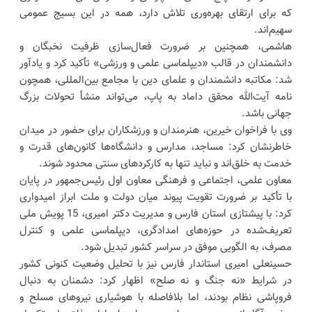
که برای ارتقای بهره‌وری تلاش دارد، همه در این بسیج عمومی
سهیم‌اند.
هاشمی، همچنین بر ضرورت فعال‌سازی ظرفیت نخبگان و
دانشمندان در قالب «دیپلماسی علمی و ورزشی» تأکید کرد و یادآور
شد: مکاتبه دانشمندان و علمای دین با مجامع بین‌المللی، همچون
نامه آیت‌الله محقق داماد به پاپ، می‌تواند منشأ تحولات بزرگ
جهانی باشد.
وی با فراخوان خیرین، هنرمندان و ورزشکاران برای حضور در میدان
خاطرنشان کرد: مساجد، مدارس و دانشگاه‌ها کانون‌های قدرت و
خدمت به خلق‌اند و نباید تنها به کارکردهای سنتی محدود شوند.
معاون علمی، اجتماعی و فرهنگی معاون اول رئیس‌جمهور در پایان
با تأکید بر ضرورت تقویت پیوند میان دولت و ملت ابراز امیدواری
کرد: با پیشتازی استان فارس و مدیریت دکتر امیری، 15 پویش ملی
تعریف‌شده در حوزه‌های امدادگری، دیپلماسی علمی و کنترل
مصرف، به الگویی موفق در سراسر کشور تبدیل شود.
حسینعلی امیری استاندار فارس نیز با تحلیل وضعیت کنونی کشور
در شرایط «نه جنگ و نه صلح» اظهار کرد: دشمنان به دنبال
فروپاشی نظام بودند، اما بلافاصله با هوشیاری نیرو‌های مسلح و