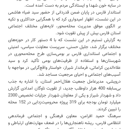
در سایه خون شهدا و ایستادگی مردم به دست آمده است.
استاندار فارس در پایان ضمن قدردانی از حضور سید ضیاء هاشمی
در این نشست، اظهار امیدواری کرد که با همگرایی حداکثری و تکیه
بر الگوی موفق مدیریت محله‌محور، لایه‌های مختلف اجتماعی
استان فارس بیش از پیش تقویت شود.
به گزارش تسنیم در این نشست که با 4 دستور کار در حوزه‌های
مختلف برگزار شد، جلیل حسنی، سرپرست معاونت سیاسی، امنیتی
و اجتماعی استانداری فارس بر بومی‌سازی طرح محله‌محوری در
شهرستان‌ها و استفاده از ظرفیت‌های بومی تأکید کرد و سید
علاء‌الدین کراماتی، فرماندار شیراز، خواستار واقع‌گرایی در مواجهه با
آسیب‌های اجتماعی و احیای مرجعیت مساجد شد.
درویشی، مدیرعامل جمعیت هلال‌احمر استان، با اشاره به جذب
بی‌سابقه 400 هزار داوطلب جدید، از تقویت ناوگان امدادی گزارش
داد و شهردار شیراز و یکی از معاونان شهردار جزئیات تخصیص 2300
میلیارد تومان بودجه برای 319 پروژه محرومیت‌زدایی در 152 محله
را تبیین کردند.
سرهنگ حمید افرامن، معاون فرهنگی و اجتماعی فرماندهی
انتظامی فارس، ریشه ناهنجاری‌ها را در ضعف مهارت‌های ارتباطی و