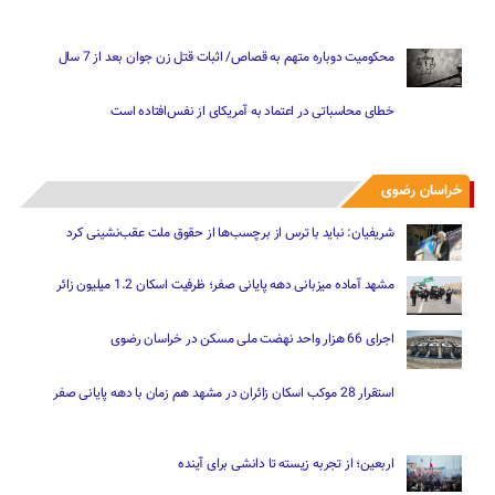
محکومیت دوباره متهم به قصاص/ اثبات قتل زن جوان بعد از 7 سال
خطای محاسباتی در اعتماد به آمریکای از نفس‌افتاده است
خراسان رضوی
شریفیان: نباید با ترس از برچسب‌ها از حقوق ملت عقب‌نشینی کرد
مشهد آماده میزبانی دهه پایانی صفر؛ ظرفیت اسکان 1.2 میلیون زائر
اجرای 66 هزار واحد نهضت ملی مسکن در خراسان رضوی
استقرار 28 موکب اسکان زائران در مشهد هم زمان با دهه پایانی صفر
اربعین؛ از تجربه زیسته تا دانشی برای آینده
جدید
محبوب
روایت نامه‌ای که سردار موسوی فرمانده هوافضای سپاه را غافلگیر کرد