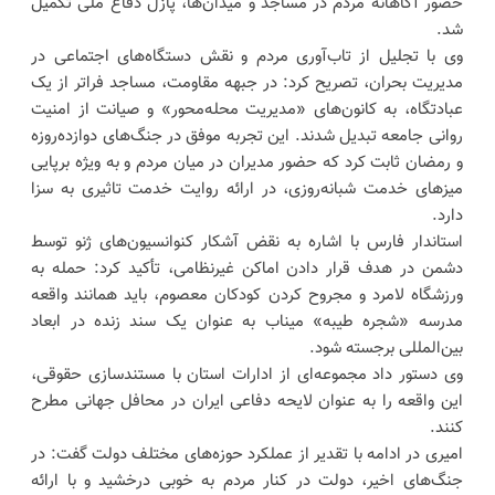
حضور آگاهانه مردم در مساجد و میدان‌ها، پازل دفاع ملی تکمیل
شد.
وی با تجلیل از تاب‌آوری مردم و نقش دستگاه‌های اجتماعی در
مدیریت بحران، تصریح کرد: در جبهه مقاومت، مساجد فراتر از یک
عبادتگاه، به کانون‌های «مدیریت محله‌محور» و صیانت از امنیت
روانی جامعه تبدیل شدند. این تجربه موفق در جنگ‌های دوازده‌روزه
و رمضان ثابت کرد که حضور مدیران در میان مردم و به ویژه برپایی
میز‌های خدمت شبانه‌روزی، در ارائه روایت خدمت تاثیری به سزا
دارد.
استاندار فارس با اشاره به نقض آشکار کنوانسیون‌های ژنو توسط
دشمن در هدف قرار دادن اماکن غیرنظامی، تأکید کرد: حمله به
ورزشگاه لامرد و مجروح کردن کودکان معصوم، باید همانند واقعه
مدرسه «شجره طیبه» میناب به عنوان یک سند زنده در ابعاد
بین‌المللی برجسته شود.
وی دستور داد مجموعه‌ای از ادارات استان با مستندسازی حقوقی،
این واقعه را به عنوان لایحه دفاعی ایران در محافل جهانی مطرح
کنند.
امیری در ادامه با تقدیر از عملکرد حوزه‌های مختلف دولت گفت: در
جنگ‌های اخیر، دولت در کنار مردم به خوبی درخشید و با ارائه