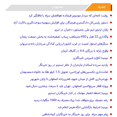
دستور رئیس‌کل دادگستری هرمزگان برای افزایش سهمیه سوخت‌گیری باکارت آزاد
پایان اردوی تیم ملی بدمینتون دختران در تبریز
واگذاری 22 هزار و 450 مترمکعب ‌پساب تصفیه‌شده به بخش صنعت زنجان
سنگرهای استوار امنیت در غرب کشور؛ارزیابی آمادگی مرزداران بانه و مریوان
وقوع زلزله با بزرگای 4.6 در گلباف کرمان
ببینید| تلخ و شیرینی خبرنگاری
بازدید سرزده ‌استاندار مازندران از دفتر تسنیم ‌در روز خبرنگار
امانت‌داری تکنسین‌های اورژانس؛ تحویل 1.5 کیلو طلا به خانواده مصدومان
بهره‌برداری کامل از میدان شهید فخری‌زاده اصفهان تا پایان شهریور
پروژه قطار سریع‌السیر اصفهان ـ تهران باید با سرعت بیشتری دنبال شود
ببینید| لحظه انفجار موشک‌ در کنار خبرنگاران تسنیم
رشد مصرف برق متوقف شد/ پیک مصرف به 1040 مگاوات رسید
ببینید| شرایط بازگشایی تنگه هرمز اعلام شد
پیام مهم ‌سپاه ‌ برای روز خبرنگار ‌به خبرنگاران کرمانشاهی
اخبار مهم استانی:
محمد
در
شهر کرمان برای استقبال از مسافران نوروزی آماده می‌شود