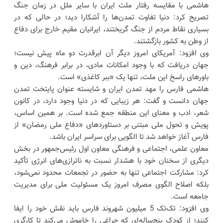
هاشمی با مقایسه رفتار ملت ایران با سایر ملل در زمان جنگ
تصریح کرد: دنیا تفاوت تمدن‌ها را آشکارا دید؛ در حالی که در
بسیاری نقاط مردم از جنگ گریختند، ایرانیان مقیم خارج برای دفاع
از وطن به کشور بازگشتند.
وی افزود: آمریکای امروز دیگر آن ابرقدرت دو ماه پیش نیست؛
جهان دریافت که با وجود امکانات مادی، در برابر فرهنگ، دین و
باورهای راسخ این ملت، تنها یک «ببر کاغذی» است.
هاشمی فارس را مهد تمدن ایران و شایسته عنوان پایتخت تمدن
جهان دانست و گفت: هر زیبایی که در دنیا وجود دارد، در کانون
شعر، ادب و معنای این منطقه جمع شده است. بر همین اساس،
پویش و تحول ملی مبتنی بر دستاوردهای «دفاع ملی رمضان» از
فارس آغاز خواهد شد تا الگویی برای سراسر ایران باشد.
معاون علمی، اجتماعی و فرهنگی معاون اول رئیس‌جمهور در بخش
دیگری از سخنان خود با هشدار نسبت به ناترازی‌های انرژی تأکید
کرد: مشارکت اجتماعی تنها به حضور در تجمعات محدود نمی‌شود،
بلکه اصلاح الگوی مصرف امروز یک مسئولیت ملی برای مدیریت
جامعه است.
وی افزود: تک‌تک 5 میلیون شهروند فارس باید نقش خود را ایفا
کنند؛ از کودک پنج‌ساله‌ای که چراغی را خاموش می‌کند تا کارگری