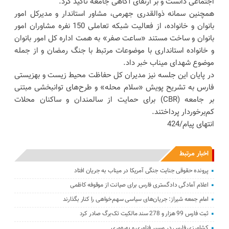
اجتماعی دانست و بر ارتقای آگاهی جامعه تأکید کرد.
همچنین سمانه ذوالقدری جهرمی، مشاور استاندار و مدیرکل امور
بانوان و خانواده، از فعالیت شبکه تعاملی 150 نفره مشاوران امور
بانوان و ساخت مستند «ساعت صفر» به همت اداره کل امور بانوان
و خانواده استانداری با موضوعات مرتبط با جنگ رمضان و از جمله
موضوع شهدای میناب خبر داد.
در پایان این جلسه نیز مدیران کل حفاظت محیط زیست و بهزیستی
فارس به تشریح پویش «سلام محله» و طرح‌های توانبخشی مبتنی
بر جامعه (CBR) برای حمایت از سالمندان و ساکنان محلات
کم‌برخوردار پرداختند.
انتهای پیام/424
اخبار مرتبط
پرونده حقوقی جنایت جنگی آمریکا در میناب به جریان افتاد
اعلام آمادگی دادگستری فارس برای صیانت از موقوفه کاظمی
امام جمعه شیراز: جریان‌های سیاسی سهم‌خواهی را کنار بگذارند
ثبت فارس 99 هزار و 278 سند مالکیت تک‌برگ صادر کرد
کشاورزی فارس در مسیر فناوری و بهره‌وری