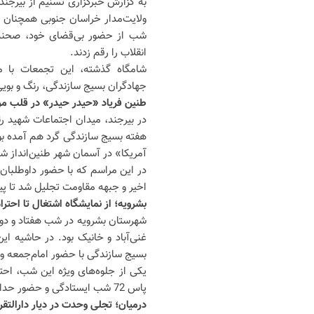
به گزارش خبرگزاری تسنیم از بیرجند
ولایت‌مدار خراسان جنوبی همچنان س
شب از حضور بی‌قضای خود، صحنه‌ه
انقلاب را رقم زدند.
شامگاه گذشته، این تجمعات با م
جهادگران بسیج سازندگی، رنگ و بوی
طنین فریاد «حیدر حیدر» در قلب مر
در بیرجند، میدان اجتماعات شهید 
هفته بسیج سازندگی گرد هم آمده بو
آمریکا» در آسمان شهر طنین‌انداز ش
در این مراسم که با حضور داوطلبان 
اخیر و جبهه مقاومت تجلیل شد تا پیو
بشرویه؛ از نمایشگاه اشتغال تا احتر
شهرستان بشرویه در شب هفتاد و دو
غنی‌آباد و خانیک بود. در حاشیه ا
بسیج سازندگی با حضور امام‌جمعه و ف
یکی از جلوه‌های ویژه این شب، احت
پاس 72 شب ایستادگی و حضور حداکثری مردم در صحنه که تحسین همگان را برانگیخت.
درمیان؛ تجلی وحدت در دیار دارالتق