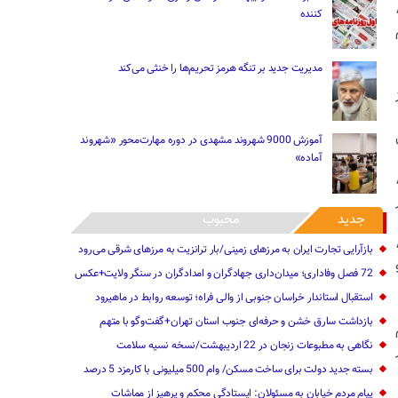
کننده
مدیریت جدید بر تنگه هرمز تحریم‌ها را خنثی می‌کند
آموزش 9000 شهروند مشهدی در دوره مهارت‌محور «شهروند
آماده»
جدید
محبوب
بازآرایی تجارت ایران به مرزهای زمینی/بار ترانزیت به مرزهای شرقی می‌رود
72 فصل وفاداری؛ میدان‌داری جهادگران و امدادگران در سنگر ولایت+عکس
استقبال استاندار خراسان جنوبی از والی فراه؛ توسعه روابط در ماهیرود
بازداشت سارق خشن و حرفه‌ای جنوب استان تهران+گفت‌وگو با متهم
نگاهی به مطبوعات زنجان در 22 اردیبهشت‌/نسخه نسیه سلامت
در
بسته جدید دولت برای ساخت مسکن/ وام 500 میلیونی با کارمزد 5 درصد
پیام مردم خیابان به مسئولان: ایستادگی محکم و پرهیز از مماشات