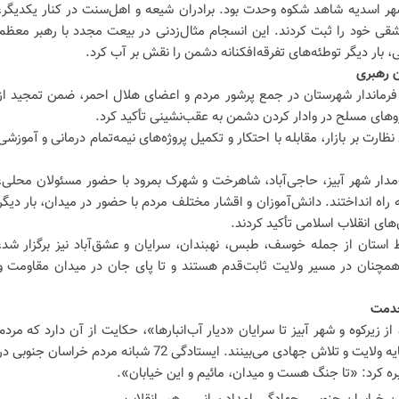
هر اسدیه شاهد شکوه وحدت بود. برادران شیعه و اهل‌سنت در کنار یکدیگر،
عاشقی خود را ثبت کردند. این انسجام مثال‌زدنی در بیعت مجدد با رهبر معظم
نی، بار دیگر توطئه‌های تفرقه‌افکنانه دشمن را نقش بر آب کرد.
ن رهبری
ور فرماندار شهرستان در جمع پرشور مردم و اعضای هلال احمر، ضمن تمجید از
وهای مسلح در وادار کردن دشمن به عقب‌نشینی تأکید کرد.
رت بر بازار، مقابله با احتکار و تکمیل پروژه‌های نیمه‌تمام درمانی و آموزشی
ت‌مدار شهر آبیز، حاجی‌آباد، شاهرخت و شهرک بمرود با حضور مسئولان محلی،
راه انداختند. دانش‌آموزان و اقشار مختلف مردم با حضور در میدان، بار دیگر
های انقلاب اسلامی تأکید کردند.
 استان از جمله خوسف، طبس، نهبندان، سرایان و عشق‌آباد نیز برگزار شد،
مچنان در مسیر ولایت ثابت‌قدم هستند و تا پای جان در میدان مقاومت و
خدمت
ز زیرکوه و شهر آبیز تا سرایان «دیار آب‌انبارها»، حکایت از آن دارد که مردم
این خطه، امنیت و رفاه خود را در سایه ولایت و تلاش جهادی می‌بینند. ایستادگی 72 شبانه مردم خراسان جنوبی 
ره کرد: «تا جنگ هست و میدان، مائیم و این خیابان».