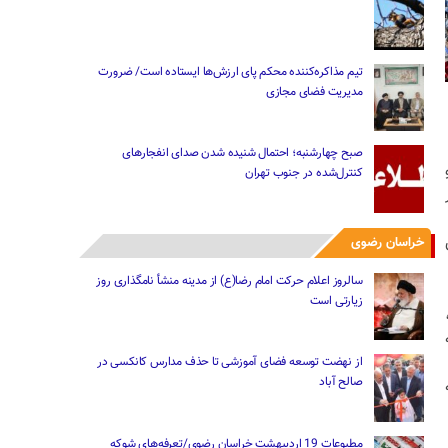
تیم مذاکره‌کننده محکم پای ارزش‌ها ایستاده است/ ضرورت
مدیریت فضای مجازی
صبح چهارشنبه؛ احتمال شنیده شدن صدای انفجارهای
کنترل‌شده در جنوب تهران
خراسان رضوی
سالروز اعلام حرکت امام رضا(ع) از مدینه منشأ نامگذاری روز
زیارتی است
از نهضت توسعه فضای آموزشی تا حذف مدارس کانکسی در
صالح آباد
مطبوعات 19 اردیبهشت خراسان رضوی/تعرفه‌های شوکه