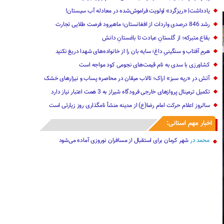
یادداشت| «ریزگرد» اولویت فراموش‌شده در معادله آب سیستان!
رشد 846 درصدی واردات از افغانستان؛ ماهیرود فرصت طلایی تجارت
بقاع متبرکه؛ از گلستانِ عبادت تا باغستانِ دانش
هرمِ آفتاب و سنگینیِ داغ؛ سایه بان را از خانواده‌های شهدا دریغ نکنید
کشاورزی با سدی به نام قیمت‌های نجومی کود مواجه است
آتش در «ریه سبز» اراک؛ تالاب میقان در محاصره پساب و نیزارهای خشک
تکمیل ترمینال پروازهای خارجی فرودگاه شیراز به 3 همت اعتبار نیاز دارد
سالروز اعلام حرکت امام رضا(ع) از مدینه منشأ نامگذاری روز زیارتی است
اخبار مهم استانی:
محمد
در
شهر کرمان برای استقبال از مسافران نوروزی آماده می‌شود