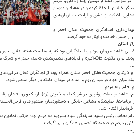
، در سومین دهه از دومین چله وفاداری، مردم
نگر خیابان را حفظ کرده و در هفتاد و دومین
ایی باشکوه از عشق و ارادت به آرمان‌های
یدان‌داری امدادگران جمعیت هلال احمر و
ی از جنس خدمت و ایثار به خود گرفت.
کز استان
رئیسی شاهد خروش مردم و امدادگرانی بود که به مناسبت هفته هلال احمر و
دند. نوای ملکوت «الله‌اکبر» و فریادهای دشمن‌شکن «حیدر حیدر» و «مرگ بر
د.
و کارکنان جمعیت هلال احمر استان همراه بود، از نجاتگران فعال در نبردهای
ند میان جهاد در میدان رزم و امداد در میدان حادثه بار دیگر متجلی شود.
ام نظامی به مردم
م، شاهد تجمعات پرشوری در شهرک امام خمینی (ره)، ارسک و روستاهای رقه،
ین برنامه‌ها، نمایشگاه مشاغل خانگی و دستاوردهای صندوق‌های قرض‌الحسنه
رماندار افتتاح شد.
رام نظامی رئیس بسیج سازندگی سپاه بشرویه به مردم بود؛ حرکتی نمادین به
ریب