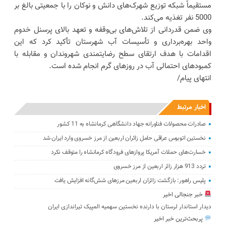
مستقیماً شبکه توزیع شهرک‌های دانش و نوکان را با جمعیتی بالغ بر
5000 نفر تغذیه می‌کند.
وی ضمن قدردانی از تلاش‌های بی‌وقفه و تعهد بالای پرسنل خدوم
واحد بهره‌برداری و تأسیسات آب شهرستان تأکید کرد که این
اقدامات با هدف ارتقای سطح رضایتمندی شهروندان و مقابله با
کمبودهای احتمالی آب در روزهای گرم انجام شده است.
انتهای پیام/
اخبار مرتبط
صادرات محصولات فناورانه جهاد دانشگاهی کرمانشاه به 11 کشور
نخستین اتوبوس عراقی حامل زائران اربعین از مرز خسروی وارد ایران شد
خسارت‌های حملات آمریکا پروازهای فرودگاه کرمانشاه را متوقف نکرد
تردد 913 هزار زائر اربعین از مرز خسروی
پلیس راهور: بازگشت زائران اربعین مرزهای شش‌گانه افزایش یافت
خبر جنجالی اخیر
دیدار استاندار لرستان با دارنده نخستین سهمیه المپیک تیراندازی ایران
پربحث‌ترین خبر اخیر