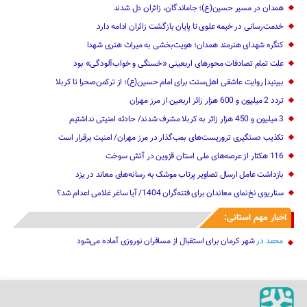
همدان در مسیر حسین(ع)؛ جاماندگان، زائران دل شدند
خدمت‌رسانی در خیمه علوی تا پایان بازگشت زائران ادامه دارد
کنگره شهدای هنرمند همدان؛ هویت‌بخشی به میراث هنری شهدا
علت تمام‌ تصادفات محورهای اربعینی‌ «خستگی و خواب‌آلودگی» ‌بود
ببینید| روایت عاشقی اهل‌سنت برای امام حسین(ع)؛ از ترکمن‌صحرا تا کربلا
تردد 2 میلیون و 600 هزار زائر اربعین از مرز مهران‌‌
3 میلیون و 450 هزار ‌زائر به کربلا مشرف شد‌ند/‌ حادثه امنیتی نداشتیم
تکذیب دستگیری تروریست‌های بمب‌گذار در مرز مهران/ امنیت برقرار است
116 هکتار از عرصه‌های ملی استان قزوین در آتش سوخت
بازداشت عامل ارسال تصاویر پرتاب موشک به رسانه‌های معاند در یزد
سناریوی نخ‌نمای معاندان برای ‌فتنه‌گران 1404/ آیا ساغر غلامی اعدام شد؟
اخبار مهم استانی:
محمد
در
شهر کرمان برای استقبال از مسافران نوروزی آماده می‌شود