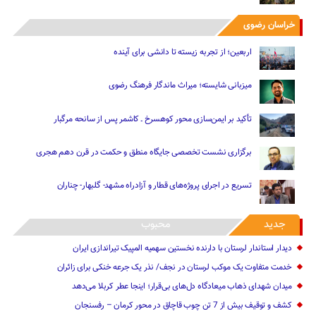
خراسان رضوی
اربعین؛ از تجربه زیسته تا دانشی برای آینده
میزبانی شایسته؛ میراث ماندگار فرهنگ رضوی
تأکید بر ایمن‌سازی محور کوهسرخ ـ کاشمر پس از سانحه مرگبار
برگزاری نشست تخصصی جایگاه منطق و حکمت در قرن دهم هجری
تسریع در اجرای پروژه‌های قطار و آزادراه مشهد- گلبهار- چناران
جدید
محبوب
دیدار استاندار لرستان با دارنده نخستین سهمیه المپیک تیراندازی ایران
خدمت متفاوت یک موکب لرستان در نجف/ نذر یک جرعه خنکی برای زائران
میدان شهدای ذهاب میعادگاه دل‌های بی‌قرار؛ اینجا عطر کربلا می‌دهد
کشف و توقیف بیش از 7 تن چوب قاچاق در محور کرمان – رفسنجان