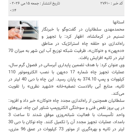
کد خبر : 27610
تاریخ انتشار : جمعه 15 می 2026 -
0:14
استانها
محمدمهدی سلطانیان در گفت‌وگو با خبرنگار
تسنیم در کرمانشاه، اظهار کرد: با تجهیز و
راه‌اندازی دو حلقه چاه استراتژیک در مناطق
«ده‌پهن» و «نوکان»، ظرفیت شبکه توزیع آب این شهر به میزان 70
لیتر در ثانیه افزایش یافت.
وی عنوان کرد: با هدف تضمین پایداری آبرسانی در فصول گرم سال،
عملیات تجهیز چاه شماره 17 ده‌پهن با نصب الکتروموتور 110
کیلووات و پمپ 374.10 به پایان رسید. این چاه با دبی 40 لیتر در
ثانیه، منابع آبی بالادست تصفیه‌خانه «شهید نظری» را تقویت
می‌کند.
سلطانیان همچنین از راه‌اندازی مجدد چاه «نوکان» خبر داد و افزود:
در پی بروز نقص فنی و سوختگی الکتروپمپ شناور این چاه، نیروهای
واحد تأسیسات با فعالیت شبانه‌روزی موفق شدند تا ساعت 3
بامداد، عملیات تجهیز مجدد آن را تکمیل کنند. چاه نوکان با دبی 30
لیتر در ثانیه و بهره‌گیری از موتور 73 کیلووات در عمق 96 متری،