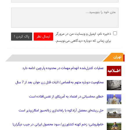
ذخیره نام، ایمیل و وبسایت من در مرورگر
ارسال نظر
پاک کردن !
برای زمانی که دوباره دیدگاهی می‌نویسم.
تهران
عملیات کنترل‌شده انهدام مهمات در محدوده پارچین ادامه دارد
محکومیت دوباره متهم به قصاص/ اثبات قتل زن جوان بعد از 7 سال
خطای محاسباتی در اعتماد به آمریکای از نفس‌افتاده است
حل ریشه‌ای معضل آرادکوه با راه‌اندازی زباله‌سوز امکان‌پذیر است
خام‌فروشی؛ زخم کهنه کشاورزی/ سود محصول ایرانی در جیب دیگران!