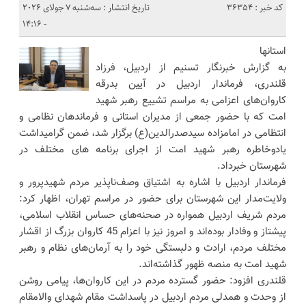
کد خبر : 36354
تاریخ انتشار : سه‌شنبه 7 جولای 2026
- 14:16
استانها
به گزارش خبرنگار تسنیم از اردبیل، فرزاد
قلندری، فرماندار اردبیل در آیین بدرقه
کاروان‌های اعزامی به مراسم تشییع رهبر شهید
امت که با حضور جمعی از مدیران استانی و فرماندهان نظامی و
انتظامی در امامزاده سیدصدرالدین(ع) برگزار شد، ضمن گرامیداشت
یادوخاطره رهبر شهید امت از اجرای برنامه های مختلف در
شهرستان خبرداد.
فرماندار اردبیل با اشاره به اشتیاق وصف‌ناپذیر مردم شهیدپرور و
ولایت‌مدار این شهرستان برای حضور در مراسم تهران، اظهار کرد:
مردم شریف اردبیل همواره در صحنه‌های حساس انقلاب اسلامی،
پیشتاز و وفادار بوده‌اند و امروز نیز با اعزام 45 کاروان بزرگ از اقشار
مختلف مردم، ارادت و دلبستگی خود را به آرمان‌های نظام و رهبر
شهید امت به منصه ظهور گذاشته‌اند.
قلندری افزود: حضور گسترده مردم در این کاروان‌ها، پیامی روشن
از وحدت و همدلی مردم اردبیل در پاسداشت مقام شهدای والامقام