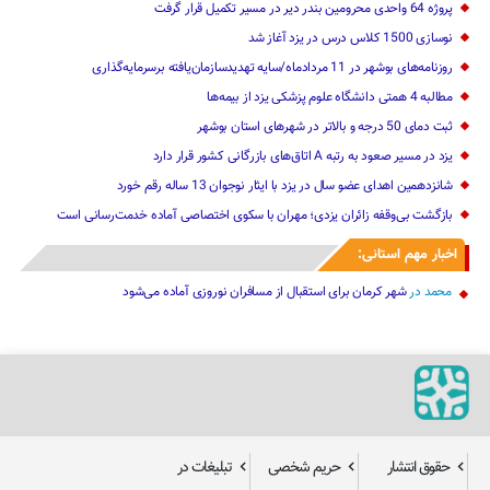
پروژه 64 واحدی محرومین بندر دیر در مسیر تکمیل قرار گرفت
نوسازی 1500 کلاس درس در یزد آغاز شد
روزنامه‌های بوشهر در 11 مردادماه/سایه تهدیدسازمان‌یافته برسرمایه‌گذاری
مطالبه 4 همتی دانشگاه علوم پزشکی یزد از بیمه‌ها
ثبت دمای 50 درجه و بالاتر در شهرهای استان بوشهر
یزد در مسیر صعود به رتبه A اتاق‌های بازرگانی کشور قرار دارد
شانزدهمین اهدای عضو سال در یزد با ایثار نوجوان 13 ساله رقم خورد
بازگشت بی‌وقفه زائران یزدی؛ مهران با سکوی اختصاصی آماده خدمت‌رسانی است
اخبار مهم استانی:
محمد
در
شهر کرمان برای استقبال از مسافران نوروزی آماده می‌شود
حقوق انتشار
حریم شخصی
تبلیغات در