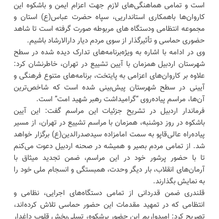
است و تمامی هماهنگی‌های لازم جهت اعزام ایمن و باشکوه این
کاروان‌ها باهمکاری استانداریی، سپاه حضرت عباس(ع) استان و
مجموعه انتظامی ودستگاه های مربوطه صورت گرفته است تا شاهد
حضوری حماسی و تأثیرگذار از سوی مردم دیار دارالارشاد باشیم.
وی در ادامه با اشاره به ویژه‌برنامه‌های تدارک دیده شده در سطح
شهرستان اردبیل همزمان با آیین تشییع در تهران، خاطرنشان کرد:
علاوه بر کاروان‌های اعزامی به پایتخت، برنامه‌های متنوع فرهنگی و
آیینی در سطح شهرستان پیش‌بینی شده است که شاخص‌ترین
آن‌ها، مراسم پیاده‌روی “گرامیداشت رهبر شهید امت” است.
فرماندار اردبیل در تشریح جزئیات این مراسم گفت: این آیین
باشکوه در روز دوشنبه، همزمان با مراسم تشییع در تهران، از مسیر
پیاده‌راه عالی‌قاپو به سمت امامزاده سیدصدرالدین(ع) برگزار خواهد
شد. از تمامی مردم بصیر و همیشه در صحنه اردبیل دعوت می‌کنم
تا با حضور پرشور خود در این مراسم، ضمن تجدید میثاق با
آرمان‌های انقلاب، بار دیگر وحدت، همبستگی و انسجام ملی خود را
به نمایش بگذارند.
قلندری ضمن قدردانی از تمامی دستگاه‌های اجرایی، نظامی و
انتظامی که در تمهید مقدمات این حضور حماسی تلاش کرده‌اند،
تصریح کرد: امیدواریم این حضور پرشکوه، تسلی‌بخش قلوب داغدار