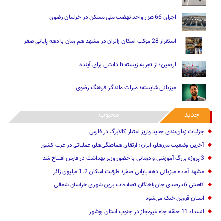
اجرای 66 هزار واحد نهضت ملی مسکن در خراسان رضوی
استقرار 28 موکب اسکان زائران در مشهد هم زمان با دهه پایانی صفر
اربعین؛ از تجربه زیسته تا دانشی برای آینده
میزبانی شایسته؛ میراث ماندگار فرهنگ رضوی
جدید
محبوب
جزئیات زمان‌بندی جدید واریز اعتبار کالابرگ در فارس
آخرین وضعیت مرزهای ایران؛ ارتقای هماهنگی‌های عملیاتی در غرب کشور
3 پروژه بزرگ آموزشی و درمانی با حضور وزیر بهداشت در فارس افتتاح شد
مشهد آماده میزبانی دهه پایانی صفر؛ ظرفیت اسکان 1.2 میلیون زائر
کاهش 6 درصدی جان‌باختگان تصادفات برون شهری خراسان شمالی
استان قزوین خنک‌ می‌شود
انسداد 11 حلقه چاه غیرمجاز در جنوب استان بوشهر