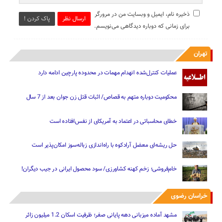
ذخیره نام، ایمیل و وبسایت من در مرورگر
ارسال نظر
پاک کردن !
برای زمانی که دوباره دیدگاهی می‌نویسم.
تهران
عملیات کنترل‌شده انهدام مهمات در محدوده پارچین ادامه دارد
محکومیت دوباره متهم به قصاص/ اثبات قتل زن جوان بعد از 7 سال
خطای محاسباتی در اعتماد به آمریکای از نفس‌افتاده است
حل ریشه‌ای معضل آرادکوه با راه‌اندازی زباله‌سوز امکان‌پذیر است
خام‌فروشی؛ زخم کهنه کشاورزی/ سود محصول ایرانی در جیب دیگران!
خراسان رضوی
مشهد آماده میزبانی دهه پایانی صفر؛ ظرفیت اسکان 1.2 میلیون زائر