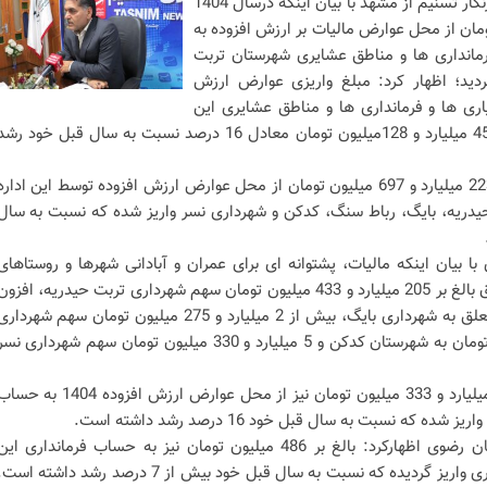
جعفر احسانی مهر در گفت‌وگو با خبرنگار تسنیم از مشهد با بیان اینکه درسال 1404
یارد و 863 میلیون تومان از محل عوارض مالیات بر ارزش افزوده به
مانداری ها و مناطق عشایری شهرستان تربت
دید؛ اظهار کرد: مبلغ واریزی عوارض ارزش
ری ها و فرمانداری ها و مناطق عشایری این
شهرستان در سال گذشته، بیش از 45 میلیارد و 128میلیون تومان معادل 16 درصد نسبت به سال قبل خود رش
وی افزود:در سال گذشته افزون بر 223 میلیارد و 697 میلیون تومان از محل عوارض ارزش افزوده توسط این ادار
ریه، بایگ، رباط سنگ، کدکن و شهرداری نسر واریز شده که نسبت به سال
ا بیان اینکه مالیات، پشتوانه ای برای عمران و آبادانی شهرها و روستاهای
کشور است؛ تصریح کرد: از مبلغ فوق بالغ بر 205 میلیارد و 433 میلیون تومان سهم شهرداری تربت حیدریه، افزو
بر 5 میلیارد و 201 میلیون تومان متعلق به شهرداری بایگ، بیش از 2 میلیارد و 275 میلیون تومان سهم شهردا
رباط، بالغ بر 5 میلیارد 456 میلیون تومان به شهرستان کدکن و 5 میلیارد و 330 میلیون تومان سهم شهرداری نس
احسانی مهر ادامه داد:بالغ بر 105 میلیارد و 333 میلیون تومان نیز از محل عوارض ارزش افزوده 1404 به
ه نسبت به سال قبل خود 16 درصد رشد داشته است.
مدیر کل امور مالیاتی استان خراسان رضوی اظهارکرد: بالغ بر 486 میلیون تومان نیز به حساب فرمانداری ای
شهرستان بابت روستاهای فاقد دهیاری واریز گردیده که نسبت به سال قبل خود بیش از 7 درصد رشد داشته اس