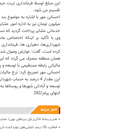
این مبلغ توسط فرمانداری تربت حید
تقسیم می شود.
میلیون تومان نیز به اداره امور ع
خدماتی عشایر پرداخت گردید که نسبت به سال قبل خود 6
وی با تأکید بر اینکه اختصاص بخ
شهرداری‌ها، دهیاری ها، فرمانداری ه
کرده است، گفت: عوارض وصول شده ما
همان منطقه مصرف می گردد که این 
مالیاتی رابطه مستقیمی با توسعه و
این مقدار 4 درصد به حساب
توسعه و آبادانی شهرها و روستاها ب
انتهای پیام/282
اخبار مرتبط
هنر و رسانه خاکریز اول نبردهای نوین/ حمای
فعالیت 50 درصد نانوایی‌های تولیدکننده نان کامل در خراسان رضوی