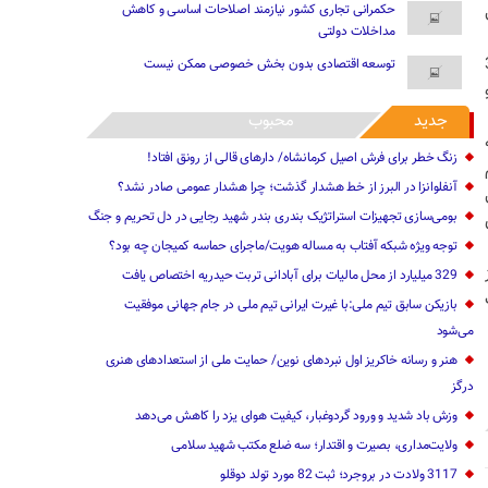
حکمرانی تجاری کشور نیازمند اصلاحات اساسی و کاهش
مداخلات دولتی
شته بیش از 346
توسعه اقتصادی بدون بخش خصوصی ممکن نیست
جدید
محبوب
زنگ خطر برای فرش اصیل کرمانشاه/ ‌دارهای قالی از رونق افتاد!
آنفلوانزا در البرز از خط هشدار گذشت؛ چرا هشدار عمومی ‌صادر نشد؟
بومی‌سازی تجهیزات استراتژیک بندری بندر شهید رجایی در دل تحریم و جنگ
توجه ویژه شبکه آفتاب به مساله هویت/ماجرای حماسه کمیجان چه بود؟
از
329 میلیارد از محل مالیات ‌برای آبادانی تربت حیدریه اختصاص یافت
بازیکن سابق تیم ملی:با غیرت ایرانی تیم ملی در جام جهانی موفقیت
می‌شو‌د
هنر و رسانه خاکریز اول نبردهای نوین/ حمایت ملی از استعدادهای هنری
درگز
وزش باد شدید و ورود گردوغبار، کیفیت هوای یزد را کاهش می‌دهد
ولایت‌مداری، بصیرت و اقتدار؛ سه ضلع مکتب شهید سلامی
3117 ولادت در بروجرد؛ ثبت 82 مورد تولد دوقلو