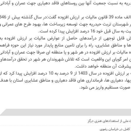
ریه به نسبت جمعیت آنها بین روستاهای فاقد دهیاری جهت عمران و آبادانی
احسانی مهر با اشاره به موضوع بند الف ماده 39 قانون مالیات بر ارزش افزوده گفت:در سال گذ
شایر شهرستان تربت حیدریه جهت توسعه زیرساخت ها، بهبود طرح های عمرانی و
1 درصد افزایش پیدا کرده است.
ش قابل توجهی از درآمدهای حاصل از عوارض مالیات بر ارزش افزوده به
ا و مناطق عشایری، راه را برای تامین منابع پایدار مورد نیاز این حوزه فراهم
لیات بر ارزش افزوده در هر شهر و یا منطقه ای صرفا جهت عمران و آبادانی
امر گویای این واقعیت است که تلاش شهروندان هر شهر در تحقق درآمدهای
 پیشرفت آن منطقه خواهد داشت.
احسانی مهر تصریح کرد: نرخ مالیات بر ارزش افزوده در سال 1403 از 9 درصد به 10 درصد افزایش پیدا کرد که 
 شهرداریها، دهیاری ها، فرمانداری های فاقد دهیاری و مناطق عشایری استان با هدف
ه صورت مستقیم واریز می شود.
ت ملی از استعدادهای هنری درگز