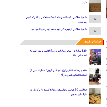
شور
شهید سلامی؛ فرمانده‌ای که قدرت سخت را با قدرت تبیین
پیوند زد
د
شهید سلامی ترکیب کم‌نظیر علم، ایمان و راهبرد بود
ه
خراسان رضوی
329 میلیارد از محل مالیات ‌برای آبادانی تربت حیدریه
اختصاص یافت
ن
ری
هنر و رسانه خاکریز اول نبردهای نوین/ حمایت ملی از
ر
استعدادهای هنری درگز
 حساب
فعالیت 50 درصد نانوایی‌های تولیدکننده نان کامل در
خراسان رضوی
ن
ت.