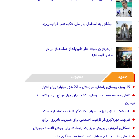
نیشابور به استقبال روز ملی حکیم عمر خیام می‌رود
«رجزخوان‌ شو»؛ آغاز طنین‌انداز حماسه‌خوانی در
مشهدالرضا(ع)
جدید
محبوب
19 پروژه بهسازی راه‌های خوزستان با 23 هزار میلیارد ریال اعتبار
تلاش مضاعف قطب داروسازی کشور برای مهار موانع ارزی و تامین نیاز
بیماران
یادداشت|ناترازی انرژی؛ بحرانی که دیگر فقط یک هشدار نیست
ضرورت بهره‌گیری از ظرفیت اجتماعی برای مدیریت ناترازی انرژی
همکاری آموزش و پرورش و وزارت ارتباطات برای جهش اقتصاد دیجیتال
فروش امتیاز مسکن حمایتی تبعات حقوقی سنگین دارد