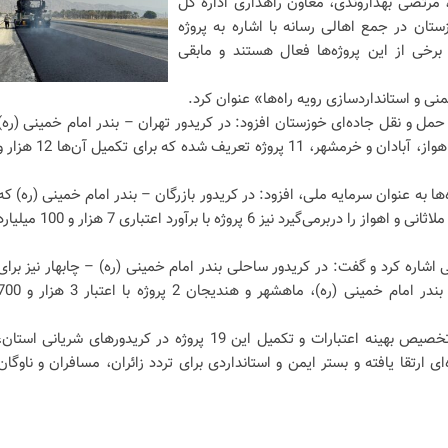
، مرتضی بهداروندی، معاون راهداری اداره کل
تان در جمع اهالی رسانه با اشاره به پروژه
رخی از این پروژه‌ها فعال هستند و مابقی
نی و استانداردسازی رویه راه‌ها» عنوان کرد.
حمل و نقل جاده‌ای خوزستان افزود: در کریدور تهران – بندر امام خمینی (ره)
شامل محورهای اندیمشک، شوش، اهواز، آبادان و خرمشهر، 11 پروژه تعریف شده که برای تکمیل آن‌ها 2
ا به عنوان سرمایه ملی، افزود: در کریدور بازرگان – بندر امام خمینی (ره) که
محورهای اندیمشک، دزفول، شوش، ملاثانی و اهواز را دربرمی‌گیرد نیز 6 پروژه با برآورد اعتباری 7 هزار و 100
 اشاره کرد و گفت: در کریدور ساحلی بندر امام خمینی (ره) – چابهار نیز برای
تکمیل عملیات بهسازی در محدوده بندر امام خمینی (ره)، ماهشهر و هندیجان 2 پروژه با اعتبا
وی در پایان ابراز امیدواری کرد: با تخصیص بهینه اعتبارات و تکمیل این 19 پروژه در کریدورهای شریانی استان
 ارتقا یافته و بستر ایمن و استانداردی برای تردد زائران، مسافران و ناوگان