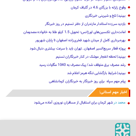
وقوع زلزله با بزرگای 4.6 در گلباف کرمان
ببینید| تلخ و شیرینی خبرنگاری
بازدید سرزده ‌استاندار مازندران از دفتر تسنیم ‌در روز خبرنگار
امانت‌داری تکنسین‌های اورژانس؛ تحویل 1.5 کیلو طلا به خانواده مصدومان
بهره‌برداری کامل از میدان شهید فخری‌زاده اصفهان تا پایان شهریور
پروژه قطار سریع‌السیر اصفهان ـ تهران باید با سرعت بیشتری دنبال شود
ببینید| لحظه انفجار موشک‌ در کنار خبرنگاران تسنیم
رشد مصرف برق متوقف شد/ پیک مصرف به 1040 مگاوات رسید
ببینید| شرایط بازگشایی تنگه هرمز اعلام شد
پیام مهم ‌سپاه ‌ برای روز خبرنگار ‌به خبرنگاران کرمانشاهی
اخبار مهم استانی:
محمد
در
شهر کرمان برای استقبال از مسافران نوروزی آماده می‌شود