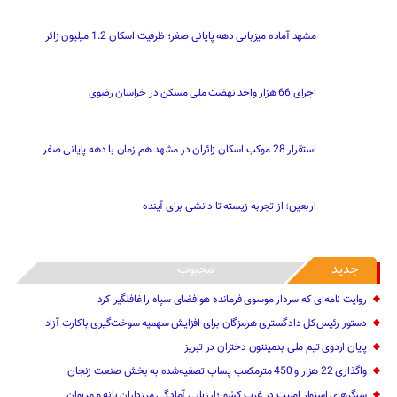
مشهد آماده میزبانی دهه پایانی صفر؛ ظرفیت اسکان 1.2 میلیون زائر
اجرای 66 هزار واحد نهضت ملی مسکن در خراسان رضوی
استقرار 28 موکب اسکان زائران در مشهد هم زمان با دهه پایانی صفر
اربعین؛ از تجربه زیسته تا دانشی برای آینده
جدید
محبوب
روایت نامه‌ای که سردار موسوی فرمانده هوافضای سپاه را غافلگیر کرد
دستور رئیس‌کل دادگستری هرمزگان برای افزایش سهمیه سوخت‌گیری باکارت آزاد
پایان اردوی تیم ملی بدمینتون دختران در تبریز
واگذاری 22 هزار و 450 مترمکعب ‌پساب تصفیه‌شده به بخش صنعت زنجان
سنگرهای استوار امنیت در غرب کشور؛ارزیابی آمادگی مرزداران بانه و مریوان