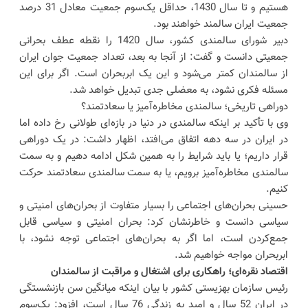
هستیم و تا سال 1430، حداقل یک‌سوم جمعیت معادل 31 درصد
جمعیت ایران سالمند خواهند بود.
دبیر شورای سالمندی کشور، سال 1420 را نقطه عطف بحرانی
جمعیتی دانست و گفت: از آنجا به بعد، تعداد جمعیت جوان ایران
از سالمندان کمتر می‌شود و این یک ابربحران است. اگر برای این
مسئله فکری نشود، به معضلی جدی تبدیل خواهد شد.
دوراهی تاریخی؛ سالمندی مخاطره‌آمیز یا سعادتمند؟
وی با تأکید بر اینکه سالمندی در دنیا در بازه‌ای طولانی رخ داده اما
در ایران در سه دهه اتفاق می‌افتد، اظهار داشت: در یک دوراهی
قرار داریم؛ یا باید شرایط را به همین شکل ادامه دهیم و به سمت
سالمندی مخاطره‌آمیز برویم، یا به سمت سالمندی سعادتمند حرکت
کنیم.
حسینی بحران‌های اجتماعی را بسیار متفاوت از بحران‌های امنیتی و
سیاسی دانست و خاطرنشان کرد: بحران امنیتی و سیاسی قابل
جمع‌کردن است، اما اگر به بحران‌های اجتماعی توجه نشود، با
ابربحران مواجه خواهیم شد.
اقتصاد نقره‌ای؛ راهکاری برای اشتغال و مراقبت از سالمندان
رئیس سازمان بهزیستی کشور با بیان اینکه میانگین سن بازنشستگی
در ایران 52 سال و امید به زندگی 76 سال است، افزود: یک‌سوم