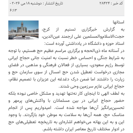
کد خبر : 28424
تاریخ انتشار : دوشنبه 18 می 2026 -
6:13
استانها
به گزارش خبرگزاری تسنیم از کرج،
حجت‌الاسلام‌والمسلمین علی ارجمند عین‌الدین،
استاد حوزه و دانشگاه در یادداشتی آورده است:
در آستانه ماه ذی‌الحجه و برگزاری مراسم عظیم حج هستیم، با توجه
به شرایط جنگی و احساس خطر نسبت به امنیت جانی حجاج ایرانی
توسط رژیم سعودی، بسیاری از فعالان فرهنگی و مذهبی در فضای
مجازی درخواست تعطیل شدن حج امسال از سوی سازمان حج و
زیارت را داشتند اما ضمن درک دغدغه این عزیزان با تصمیم نظام،
حجاج ایرانی عازم سرزمین وحی شدند.
به لطف الهی تا اینجای کار نه‌تنها تهدید و مشکل خاصی نبوده بلکه
حضور حجاج ایرانی در بین مسلمانان با واکنش‌های پرمهر و
تحسین‌برانگیز آن‌ها مواجه شده است. امیدواریم پس از انجام
مناسک حج، همه آن‌ها به سلامت به موطن خود بازگردند. با وجود
این و به این بهانه می‌خواهم اشاره‌ای به تاریخچه تعطیلی‌های حج
در ادوار مختلف تاریخ معاصر ایران داشته باشم.