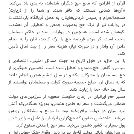
قرآن از افرادی که مانع حج دیگران شده‌اند، به بدی یاد می‌کند:
«آن‌ها کسانی هستند که کافر شدند و شما را از (زیارت)
مسجدالحرام و رسیدن قربانی‌هایتان به محل قربانگاه بازداشتند.»
در روایات نیز از ترک حج به‌صورت جمعی و تعطیلی آن به‌شدت
نکوهش شده است. همچنین در روایات آمده بر حاکم مسلمان
واجب است اگر مردم فریضه حج را ترک کردند، آنان را به انجام
دادن آن وادار و در صورت نیاز، هزینه سفر را از بیت‌المال تأمین
کند.
با این حال، در طول تاریخ به جهت مسائل امنیتی،‌ اقتصادی و
سیاسی، گاهی حج ممنوع و تعطیل شده است. نخستین جلوگیری از
حج مسلمانان را مشرکان مکه و در سال ششم هجری انجام دادند
که به دنبال آن، صلح حدیبیه صورت گرفت و مسلمانان توانستند از
سال بعد خانه خدا را زیارت کنند.
مسیر حج ایرانیان در زمان حکومت صفویه از سرزمین‌های دولت
عثمانی می‌گذشت و سفر به قلمرو عثمانی، به‌ویژه هنگامی‌که آتش
نبرد میان دو دولت برافروخته بود، با موانع و مشکلاتی روبه‌رو
می‌شد. شاه‌عباس صفوی که حج‌گزاری ایرانیان را عامل سرازیر شدن
پول بسیار به کشور دشمن می‌دید، سفر حج را مدتی ممنوع کرد.
در سال‌های پایانی دولت قاجار نیز به دلیل وقوع جنگ جهانی اول و