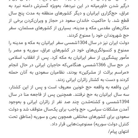
درگیر شدن خاورمیانه در این نبردها، به‌ویژه گسترش دامنه نبرد به
عراق، حج‌گزاری ایرانیان و دیگر کشورهای منطقه به مدت پنج سال
قطع شد. با حاکمیت خاندان سعود در حجاز و ویران‌کردن برخی از
مکان‌های مقدس مکه و مدینه، بسیاری از کشورهای مسلمان، سفر
حج شهروندان خود را ممنوع کردند.
دولت ایران نیز در سال 1304شمسی سفر ایرانیان به مکه و مدینه را
ممنوع و کنسولگری‌های خود در کشورهای عراق، سوریه و مصر را
مأمور پیشگیری از سفر ایرانیان به مکه کرد. پس از انقلاب اسلامی
در حج سال 1366شمسی هنگامی‌که حاجیان ایرانی در حال انجام
«مراسم برائت از مشرکین» بودند، نظامیان سعودی به آنان حمله
کردند و دست به کشتار زائران ایرانی زدند.
این واقعه به واقعه حج خونین معروف است و پس از این کشتار،‌
سه سال ایرانیان به حج نرفتند. همچنین پس از فاجعه منا در سال
1394شمسی و کشته‌شدن چند صد نفر از زائران ایرانی و به‌وجود
آمدن مشکلات سیاسی، حج واجب برای یک‌سال متوقف شد و دولت
سعودی برای کشورهای مختلفی همچون یمن و سوریه (مناطق تحت
کنترل دولت سوریه) ممنوعیت‌هایی قرار داد.
انتهای پیام/