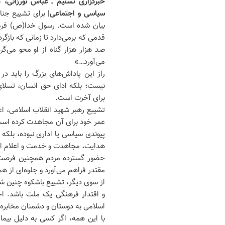
خبرگزاری تسنیم ـ عباس نورزائی، 
سیاسی و اجتماعی|
برای تشییع جناز
بیان شده است. رسول خدا(ص) فرمود
قدمی که برمی‌دارد تا زمانی که بازگر
صد هزار هزار گناه از او محو می‌گ
می‌آورد…»
راز این پاداش‌های بزرگ را باید د
نیست؛ بلکه ادای حق انسان، تسلای 
برای آخرت است.
تشییع رهبر شهید انقلاب اسلامی، اع
عمر خود برای آن مجاهدت کرده است. 
پیوندی سیاسی یا اداری نبوده، بلکه
هدایت، مجاهدت و خدمت و اعلام استم
حضور گسترده مردم همچنین فرصت ار
مقتدر فراهم می‌آورد و جلوه‌ای از ه
از سوی دیگر، تشییع باشکوه چنین شخ
و اقتدار فرهنگی یک ملت باشد. اجت
اسلامی به دوستان و دشمنان مخابره 
با این همه، اگر کسی به دلیل بیم