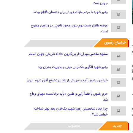
جهان است
رهبر شهید با مردم متواضع و در برابر دشمنان قاطع بودند
عرضه طلای دست‌دوم بدون مجوز قانونی در ورامین ممنوع
است
خراسان رضوی
مشهد مقدس میدان‌دار بزرگترین حادثه تاریخی جهان اسلام
رهبر شهید الگوی حکمرانی دینی و مدیریت بحران بود
خراسان رضوی آماده میزبانی از زائران تشییع آقای شهید ایران
حرم رضوی با فضاآرایی و طنین «باید برخاست» مهیای وداع
شد
چرا ابعاد شخصیتی رهبر شهید یک قرن بعد بهتر شناخته
خواهد شد؟
جدید
محبوب