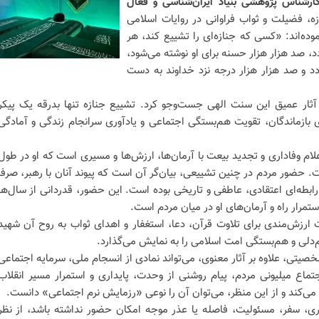
کارشناس پژوهشی بنیاد ایران‌شناسی و فعال
ه، فضیلت و ثواب فراوانی در روایات اسلامی
ه‌اند: «کسی که جنازه‌ای را تشییع کند، هر
دد، صد هزار هزار حسنه برای او نوشته می‌شود،
ردد و صد هزار هزار درجه نزد خداوند به دست
ر آثار عمیق این سنت الهی جست‌وجو کرد. تشییع جنازه تنها بدرقه یک پیکر
بازماندگان، تقویت هم‌بستگی اجتماعی و یادآوری سرانجام زندگی و آمادگی
لام وفاداری و تجدید بیعت با آرمان‌ها، ارزش‌ها و مسیری است که او در طول
حضور مردم در چنین تشییعی، بیان‌گر آن است که پیوند آنان با رهبر، صرفاً
 رابطه‌ای اعتقادی، عاطفی و تاریخی بوده است. این حضور، قدردانی از سال‌ها
رار راه و آرمان‌های او در میان مردم است.
زش‌مندی برای تلاوت قرآن، دعا، استغفار و اهدای ثواب به روح آن شهید
م‌دلی و هم‌بستگی امت اسلامی را به نمایش می‌گذارد.
صیتی، علاوه بر آثار معنوی، می‌تواند نمادی از انسجام ملی، سرمایه اجتماعی
ماع میلیونی مردم، پیام روشنی از وحدت، پایداری و استمرار مسیر انقلاب
می‌کند و از این منظر، می‌توان آن را نوعی «رزمایش نرم اجتماعی» دانست.
اری، سفر، مسئولیت، فاصله یا عذر موجه امکان حضور نداشته باشد، از نظر