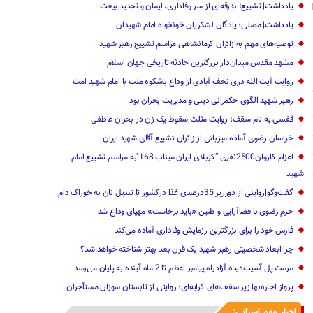
یادداشت| تشییع؛ بدرقه‌ای از سر وفاداری، ایمان و تجدید بیعت
یادداشت| مصلی؛ پادگان لشکریان خونخواه امام شهیدان
توصیه‌های مهم به زائران کرمانشاهی مراسم تشییع رهبر شهید
مشهد مقدس میدان‌دار بزرگترین حادثه تاریخی جهان اسلام
روایت آیت الله دری نجف آبادی از وداع باشکوه ملت با امام شهید امت
رهبر شهید الگوی حکمرانی دینی و مدیریت بحران بود
قفسی به نام سقف؛ روایت مثلث سقوط یک زن در بحران عاطفی
خراسان رضوی آماده میزبانی از زائران تشییع آقای شهید ایران
اعزام کاروان2500نفری “کربلای ایران میناب 168″به مراسم تشییع امام
شهید
گفت‌و‌گو|روایتی از دورریز 35درصدی غذا درکشور تا تبدیل نان به خوراک دام
حرم رضوی با فضاآرایی و طنین «باید برخاست» مهیای وداع شد
فارس خود را برای بزرگترین رزمایش وفاداری آماده می‌کند
چرا ابعاد شخصیتی رهبر شهید یک قرن بعد بهتر شناخته خواهد شد؟
مرمت پل آسیب‌دیده آزادراه پیامبر اعظم تا 2 ماه آینده به پایان می‌رسد
پرواز اجاره‌بها زیر سقف‌های کرایه‌ای؛ روایتی از تابستان سوزان مستأجران
اخبار مهم استانی: