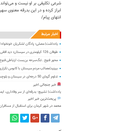
شرعی تکلیفی بر او نیست و می‌تواند 
ابراز کرده و در این بدرقه معنوی سهی
انتهای پیام/
اخبار مرتبط
یادداشت| مصلی؛ پادگان لشکریان خونخواه ا
طوفان 126 کیلومتری در سیستان؛ دید افقی به 200 متر کاهش یافت
محور فنوج ـ تنگ‌سرحه بن‌بست ارتباطی فنوج
ببینید|مصائب مردم سیستان با کابوس تکراری
تداوم گرمای 50 درجه‌ای در سیستان و بلوچستان
خبر جنجالی اخیر
یادداشت| تشییع؛ بدرقه‌ای از سر وفاداری، ایم
پربحث‌ترین خبر اخیر
محمد
در
شهر کرمان برای استقبال از مسافران