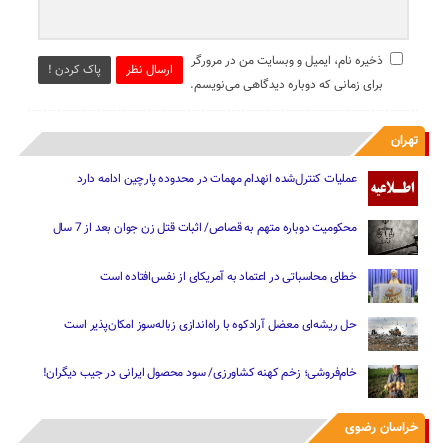
ذخیره نام، ایمیل و وبسایت من در مرورگر
ارسال نظر
پاک کردن !
برای زمانی که دوباره دیدگاهی می‌نویسم.
تهران
عملیات کنترل‌شده انهدام مهمات در محدوده پارچین ادامه دارد
محکومیت دوباره متهم به قصاص/ اثبات قتل زن جوان بعد از 7 سال
خطای محاسباتی در اعتماد به آمریکای از نفس‌افتاده است
حل ریشه‌ای معضل آرادکوه با راه‌اندازی زباله‌سوز امکان‌پذیر است
خام‌فروشی؛ زخم کهنه کشاورزی/ سود محصول ایرانی در جیب دیگران!
خراسان رضوی