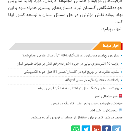
ظرفیت‌های موجود و همدلی مجموعه کارکنان، دوره جدید مدیریتی
جهاددانشگاهی گلستان نیز با دستاوردهای بیشتری همراه شود و این
نهاد بتواند نقش مؤثرتری در حل مسائل استان و توسعه کشور ایفا
کند.
انتهای پیام/.
اخبار مرتبط
سناریوی نخ‌نمای معاندان برای ‌فتنه‌گران 1404/ آیا ساغر غلامی اعدام شد؟
روایت 10 آتش‌سوزی پیاپی در جزیره آشوراده/زخم آتش بر ‌میراث طبیعی ایران
تشدید نظارت‌ها بر توزیع کود در گلستان/صدور 51 هزار حواله الکترونیکی
یادداشت| بعثت یک قوم در مسیر فتح قله
روایت خانه‌هایی که 15 سال در انتظار ماندند؛ ‌گره ‌فراغی باز شد‌
خبر جنجالی اخیر
جزئیات زمان‌بندی جدید واریز اعتبار کالابرگ در فارس
پربحث‌ترین خبر اخیر
محمد
در
شهر کرمان برای استقبال از مسافران نوروزی آماده می‌شود