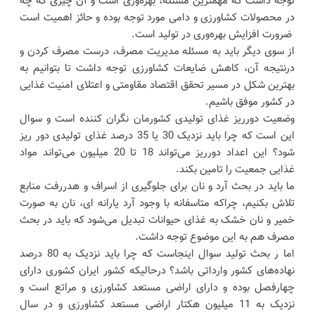
توجه داشت که مهمترین مسئله، بهره‌وری است و آن چیزی که چه
در محصولات کشاورزی و دامی مورد توجه بوده و حائز اهمیت است
ضرورت افزایش بهره‌وری در تولید است.
از سوی دیگر باید به مسئله مدیریت مصرف، درست مصرف کردن و
درنتیجه آن، کاهش ضایعات کشاورزی توجه داشت تا بتوانیم به
بهترین شکل در مسیر تحقق اقتصاد مقاومتی و اعتلای امنیت غذایی
در کشور موفق باشیم.
وضعیت دورریز غذای تولیدی کشورمان نگران کننده است و سوال
این است که چرا باید نزدیک 30 یا 35 درصد غذای تولیدی دور ریز
شود؟ این اعداد دورریز می‌تواند 18 تا 20 میلیون می‌تواند مواد
غذایی جمعیت را تامین بکند.
ما باید در بحث آرد و نان برای جلوگیری از اسراف و هدررفت منابع
تلاش بکنیم، چراکه متاسفانه با وجود آرد یارانه ای، نان به صورت
خمیر و نان خشک به غذای حیوانات تبدیل می‌شود که باید در بحث
مصرف هم به این موضوع توجه داشت.
اما ر بحث تولید سوال اینجاست که چرا باید نزدیک به 80 درصد
نهاده‌های کشور وارداتی باشد؟ درحالیکه کشور ایران کشوری دارای
چهارفصل بوده و دارای اراضی مستعد کشاورزی و مراتع است و
نزدیک به 11 میلیون هکتار اراضی مستعد کشاورزی و در سال