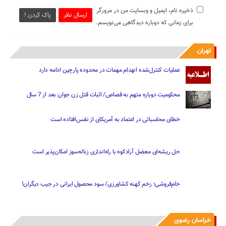
ذخیره نام، ایمیل و وبسایت من در مرورگر
ارسال نظر
پاک کردن !
برای زمانی که دوباره دیدگاهی می‌نویسم.
تهران
عملیات کنترل‌شده انهدام مهمات در محدوده پارچین ادامه دارد
محکومیت دوباره متهم به قصاص/ اثبات قتل زن جوان بعد از 7 سال
خطای محاسباتی در اعتماد به آمریکای از نفس‌افتاده است
حل ریشه‌ای معضل آرادکوه با راه‌اندازی زباله‌سوز امکان‌پذیر است
خام‌فروشی؛ زخم کهنه کشاورزی/ سود محصول ایرانی در جیب دیگران!
خراسان رضوی
مشهد آماده میزبانی دهه پایانی صفر؛ ظرفیت اسکان 1.2 میلیون زائر