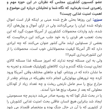
عضو کمسیون کشاورزی مجلس که نظرتان در این حوزه مهم و
راهبردی است بفرمایید که نگاه شما و تحلیلتان درباره این موضوع و
اهمیت امنیت غذایی چیست؟
سبزی:
این روزها بحثی طرح شده مبنی بر اینکه قرار است اموال
بلوکه شده ایران را برمی‌گردانند ولی در ازای أموال و پول‌های آزاد
شده، باید واردات محصولات کشاورزی از آمریکا صورت گیرد که این
بحث تعجب هر فردی را به خود جلب می‌کند این درحالیست که
بعضی از مسئولین ارشد مالی کشور عنوان می‌کنند که چه ایرادی
دارد که اگر آمریکا کیفیت محصولاتش خوب است، محصولات را از
این کشورخریداری کنیم!!!
ولی به این مسئله توجه ندارند که امروز مسئله غذا مسئله کالای
تجاری نیست بلکه گندم و ذرت کالاهای ژئوپلیتیک هستند و تجربه به
ما نشان داده که در ویتنام، کوبا و جاهای مختلف وقتی آمریکا ورود
کرده چه ترورهای بیولوژیکی انجام داده بطوریکه در ویتنام چقدر از
مزارع برنج را سم عامل نارنجی ریخت و چه تعداد زیاد از کودکان
معلولی که بعد از مصرف برنج ها دنیا آمدند.
یا در بحث شکر کوبا که به روسیه صادر می‌شد دیدیم چه مسمومیتی
ایجاد شد بنابراین هیچ انسان عاقلی بحث امنیت غذایی کشورش را
از کشوری که با آن در حال جنگ بوده و متخصام قلمداد می شود