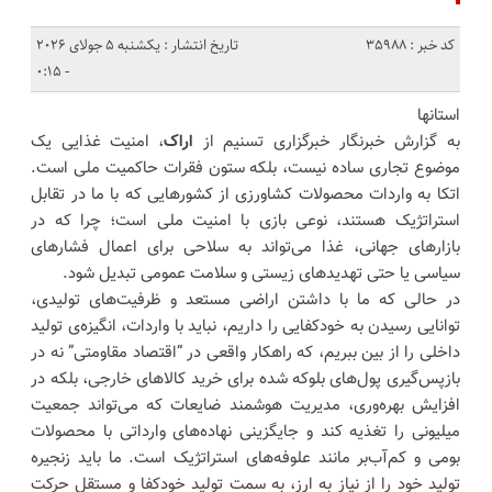
کد خبر : 35988
تاریخ انتشار : یکشنبه 5 جولای 2026
- 0:15
استانها
به گزارش خبرنگار خبرگزاری تسنیم از
اراک
، امنیت غذایی یک
موضوع تجاری ساده نیست، بلکه ستون فقرات حاکمیت ملی است.
اتکا به واردات محصولات کشاورزی از کشورهایی که با ما در تقابل
استراتژیک هستند، نوعی بازی با امنیت ملی است؛ چرا که در
بازارهای جهانی، غذا می‌تواند به سلاحی برای اعمال فشارهای
سیاسی یا حتی تهدیدهای زیستی و سلامت عمومی تبدیل شود.
در حالی که ما با داشتن اراضی مستعد و ظرفیت‌های تولیدی،
توانایی رسیدن به خودکفایی را داریم، نباید با واردات، انگیزه‌ی تولید
داخلی را از بین ببریم، که راهکار واقعی در “اقتصاد مقاومتی” نه در
بازپس‌گیری پول‌های بلوکه شده برای خرید کالاهای خارجی، بلکه در
افزایش بهره‌وری، مدیریت هوشمند ضایعات که می‌تواند جمعیت
میلیونی را تغذیه کند و جایگزینی نهاده‌های وارداتی با محصولات
بومی و کم‌آب‌بر مانند علوفه‌های استراتژیک است. ما باید زنجیره
تولید خود را از نیاز به ارز، به سمت تولید خودکفا و مستقل حرکت