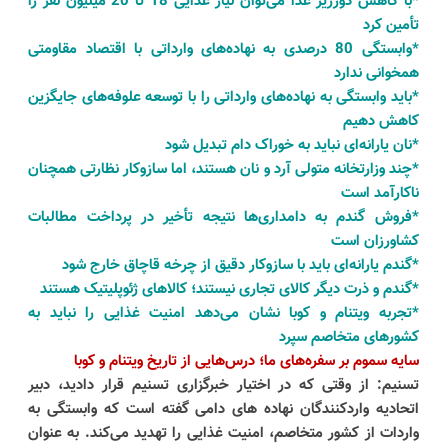
*با کاهش دورریز غذا می‌توان نیاز غذایی
18
تا
20
میلیون نفر را
تأمین کرد
*وابستگی
80
درصدی به نهاده‌های وارداتی با اقتصاد مقاومتی
همخوانی ندارد
*باید وابستگی به نهاده‌های وارداتی را با توسعه علوفه‌های جایگزین
کاهش دهیم
*نان یارانه‌ای نباید به خوراک دام تبدیل شود
*چند وزارتخانه متولی آرد و نان هستند، اما سازوکار نظارتی همچنان
ناکارآمد است
*فروش گندم به دامداری‌ها نتیجه تأخیر در پرداخت مطالبات
کشاورزان است
*گندم یارانه‌ای باید با سازوکار دقیق از چرخه قاچاق خارج شود
*گندم و ذرت دیگر کالای تجاری نیستند؛ کالاهای ژئوپلیتیک هستند
*تجربه ویتنام و کوبا نشان می‌دهد امنیت غذایی را نباید به
کشورهای متخاصم سپرد
سایه سموم بر سفره‌های ما؛ درس‌هایی از تاریخ ویتنام و کوبا
تسنیم: از وقتی که در اختیار خبرگزاری تسنیم قرار دادید، دبیر
اتحادیه واردکنندگان نهاده های دامی گفته است که وابستگی به
واردات از کشور متخاصم، امنیت غذایی را تهدید می‌کند. به عنوان