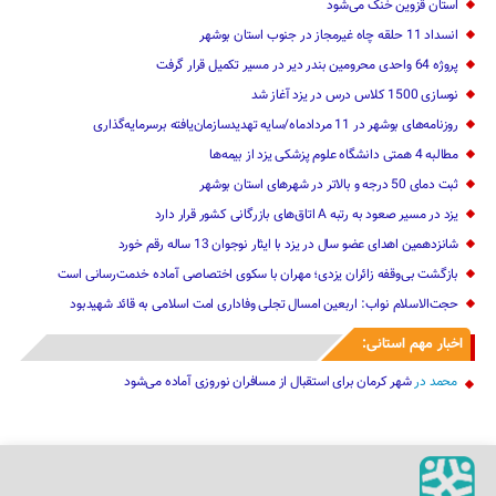
استان قزوین خنک‌ می‌شود
انسداد 11 حلقه چاه غیرمجاز در جنوب استان بوشهر
پروژه 64 واحدی محرومین بندر دیر در مسیر تکمیل قرار گرفت
نوسازی 1500 کلاس درس در یزد آغاز شد
روزنامه‌های بوشهر در 11 مردادماه/سایه تهدیدسازمان‌یافته برسرمایه‌گذاری
مطالبه 4 همتی دانشگاه علوم پزشکی یزد از بیمه‌ها
ثبت دمای 50 درجه و بالاتر در شهرهای استان بوشهر
یزد در مسیر صعود به رتبه A اتاق‌های بازرگانی کشور قرار دارد
شانزدهمین اهدای عضو سال در یزد با ایثار نوجوان 13 ساله رقم خورد
بازگشت بی‌وقفه زائران یزدی؛ مهران با سکوی اختصاصی آماده خدمت‌رسانی است
حجت‌الاسلام نواب: اربعین امسال تجلی وفاداری امت اسلامی به قائد شهیدبود
اخبار مهم استانی:
محمد
در
شهر کرمان برای استقبال از مسافران نوروزی آماده می‌شود