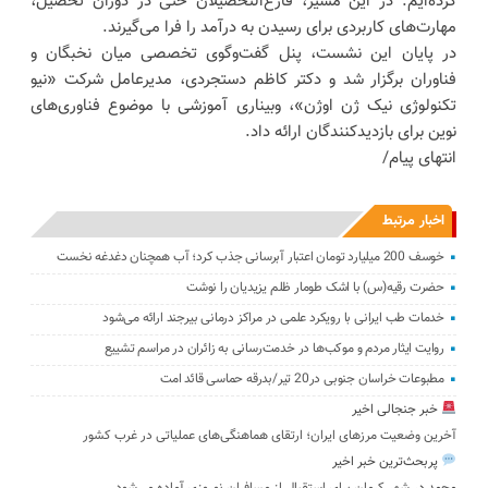
کرده‌ایم. در این مسیر، فارغ‌التحصیلان حتی در دوران تحصیل،
مهارت‌های کاربردی برای رسیدن به درآمد را فرا می‌گیرند.
در پایان این نشست، پنل گفت‌وگوی تخصصی میان نخبگان و
فناوران برگزار شد و دکتر کاظم دستجردی، مدیرعامل شرکت «نیو
تکنولوژی نیک ژن اوژن»، وبیناری آموزشی با موضوع فناوری‌های
نوین برای بازدیدکنندگان ارائه داد.
انتهای پیام/
اخبار مرتبط
خوسف 200 میلیارد تومان اعتبار آبرسانی جذب کرد؛ آب همچنان دغدغه نخست
حضرت رقیه(س) با اشک طومار ظلم یزیدیان را نوشت
خدمات طب ایرانی با رویکرد علمی در مراکز درمانی بیرجند ارائه می‌شود
روایت ایثار مردم و موکب‌ها در خدمت‌رسانی به زائران در مراسم تشییع
مطبوعات خراسان جنوبی در20 تیر/بدرقه حماسی قائد امت
خبر جنجالی اخیر
آخرین وضعیت مرزهای ایران؛ ارتقای هماهنگی‌های عملیاتی در غرب کشور
پربحث‌ترین خبر اخیر