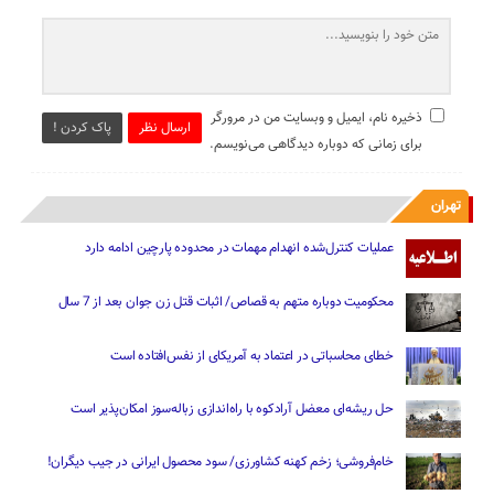
ذخیره نام، ایمیل و وبسایت من در مرورگر
ارسال نظر
پاک کردن !
برای زمانی که دوباره دیدگاهی می‌نویسم.
تهران
عملیات کنترل‌شده انهدام مهمات در محدوده پارچین ادامه دارد
محکومیت دوباره متهم به قصاص/ اثبات قتل زن جوان بعد از 7 سال
خطای محاسباتی در اعتماد به آمریکای از نفس‌افتاده است
حل ریشه‌ای معضل آرادکوه با راه‌اندازی زباله‌سوز امکان‌پذیر است
خام‌فروشی؛ زخم کهنه کشاورزی/ سود محصول ایرانی در جیب دیگران!