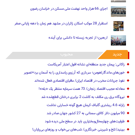
اجرای 66 هزار واحد نهضت ملی مسکن در خراسان رضوی
استقرار 28 موکب اسکان زائران در مشهد هم زمان با دهه پایانی صفر
اربعین؛ از تجربه زیسته تا دانشی برای آینده
جدید
محبوب
زاکانی: پیمان جدید منطقه‌ای نشانه افول اعتبار آمریکاست
خون‌های ماندگار|هومن؛ سربازی که آرزوی پاسداری را به آسمان برد+تصویر
نفوذ جریانات مخرب در اقتصاد ایران/ مافیای اقتصادی فعال شده‌اند
معادله عجیب اقتصاد زنجان/ 73 همت سرمایه منتظر یک «بله»!
نیروگاه برق ری مکلف به کاشت 2 برابری درختان قطع‌شده شد
زلزله 4.6 ریشتری گلباف کرمان هیچ گونه خسارتی نداشت
90 میلیون دلار کالای سمنانی به 27 کشور جهان صادر شد
ظرفیت‌های چهارمحال‌وبختیاری باید در سطح ملی دیده شود
ببینید| تلخ و شیرینی خبرنگاری/‌ شب‌های بی‌خواب و روزهای بی‌پایان!