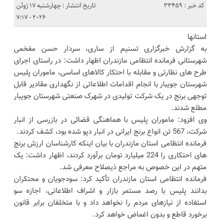
کد خبر : 33459
تاریخ انتشار : چهارشنبه 17 ژوئن
2026 - 7:17
استانها
به گزارش خبرگزاری تسنیم از ساری، سردار حسن مفخمی
شهرستانی فرمانده انتظامی مازندران اظهار داشت: در راستای اجرای
طرح های نظارتی و مقابله با احتکار کالاهای اساسی، ماموران پلیس
شهرستان جویبار با انجام اقدامات اطلاعاتی از نگهداری مقادیر قابل
توجهی برنج در یک شرکت تولیدی در شهرک صنعتی شهرستان جویبار
مطلع شدند.
وی افزود: ماموران پلیس با هماهنگی قضائی در بازرسی از انبار
شرکت، 567 تن انواع برنج ایرانی در انبار دپو شده بود، کشف کردند.
فرمانده انتظامی استان مازندران با بیان اینکه کارشناسان ارزش برنج
های احتکاری را 224 میلیارد تومان برآورد کردند، اظهار داشت: یک
متهم در این خصوص به مراجع ذیصلاح معرفی شد.
فرمانده انتظامی استان مازندران تأکید کرد: سودجویان و محتکران
بدانند پلیس با رصد مستمر بازار و اشراف اطلاعاتی، اجازه سو
استفاده از نیازهای مردم را نخواهد داد و با متخلفان برابر قانون
برخورد قاطع و بدون اغماض خواهد کرد.