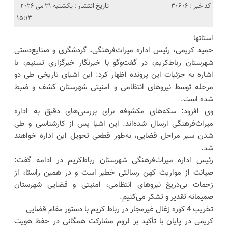
کد خبر : 30606
تاریخ انتشار : یکشنبه 31 می 2026 -
15:13
استانها
حمید کریمی، رئیس اداره میراث‌فرهنگی، گردشگری و صنایع‌دستی
شهرستان رباط‌کریم، در گفت‌وگو با خبرنگار خبرگزاری تسنیم، با
اشاره به جزئیات این پرونده اظهار کرد: این اشیای تاریخی طی دو
مرحله توسط نیروهای انتظامی و امنیتی شهرستان کشف و ضبط
شده است.
وی افزود: سکه‌های مکشوفه برای بررسی‌های دقیق به اداره
میراث‌فرهنگی ارسال شده‌اند. این اشیا پس از کارشناسی و طی
شدن سیر مراحل قضایی، به‌طور قطعی تحویل این اداره خواهند
شد.
رئیس اداره میراث‌فرهنگی شهرستان رباط‌کریم در ادامه گفت:
صیانت از مواریث کهن رسالتی خطیر است و در همین راستا، از
زحمات بی‌دریغ نیروهای انتظامی، امنیتی و قضایی شهرستان
صمیمانه تقدیر و تشکر می‌کنیم.
تخریب 4 کوره زغال غیرمجاز در رباط کریم با دستور مقام قضایی
کریمی در پایان با تأکید بر لزوم مشارکت همگانی در حفظ هویت