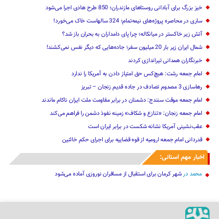
خیز بزرگ برای آبادانی روستاهای مازندران؛ 850 طرح هادی ‌اجرا می‌شود
ساری در محاصره پروژه‌های نیمه‌تمام؛ 324 سالهاست خاک می‌خورد!
آتش زیر خاکستر در میانکاله؛ چرا پای دامداران به بحران باز شد؟
شمال ایران زیر بار 20 میلیون سفر؛ جاده‌هایی که دیگر نفس نمی‌کشند!
خبرنگاران همدانی تیراندازی کردند
امام جمعه رشت: هیچ‌کس حق امتیاز دادن به آمریکا را ندارد
رهاسازی 3 مصدوم تصادف در جاده قدیم زنجان – تبریز
امام جمعه موقت سنندج: دشمنان در برابر مقاومت ملت ایران ناکام ماندند
امام جمعه زنجان: «تنازع و شکاف» زمینه نفوذ دشمن را فراهم می‌کند
عقب‌نشینی آمریکا نشانه شکست در برابر ایران است
قدردانی امام جمعه ارومیه از قوه قضاییه برای اجرای حکم خائنین ‌
اخبار مهم استانی:
محمد
در
شهر کرمان برای استقبال از مسافران نوروزی آماده می‌شود