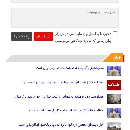
ذخیره نام، ایمیل و وبسایت من در مرورگر
ارسال نظر
پاک کردن !
برای زمانی که دوباره دیدگاهی می‌نویسم.
تهران
عقب‌نشینی آمریکا نشانه شکست در برابر ایران است
عملیات کنترل‌شده انهدام مهمات در محدوده پارچین ادامه دارد
محکومیت دوباره متهم به قصاص/ اثبات قتل زن جوان بعد از 7 سال
خطای محاسباتی در اعتماد به آمریکای از نفس‌افتاده است
حل ریشه‌ای معضل آرادکوه با راه‌اندازی زباله‌سوز امکان‌پذیر است