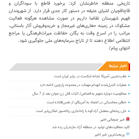
تاریخی منطقه خاطرنشان کرد: برخورد قاطع با سوداگران و
قاچاقچیان اشیای عتیقه در دستور کار جدی قرار دارد. از شهروندان
فهیم شهرستان تقاضا داریم در صورت مشاهده هرگونه فعالیت
مشکوک در زمینه حفاری‌های غیرمجاز و خریدوفروش آثار باستانی،
مراتب را در اسرع وقت به یگان حفاظت میراث‌فرهنگی یا مراجع
انتظامی اطلاع دهند تا از تاراج سرمایه‌های ملی جلوگیری شود.
انتهای پیام/
اخبار مرتبط
عقب‌نشینی آمریکا نشانه شکست در برابر ایران است
عملیات کنترل‌شده انهدام مهمات در محدوده پارچین ادامه دارد
محکومیت دوباره متهم به قصاص/ اثبات قتل زن جوان بعد از 7 سال
خطای محاسباتی در اعتماد به آمریکای از نفس‌افتاده است
حل ریشه‌ای معضل آرادکوه با راه‌اندازی زباله‌سوز امکان‌پذیر است
خبر جنجالی اخیر
کلید معافیت‌های تولید در منطقه آزاد مازندران زده شد
پربحث‌ترین خبر اخیر