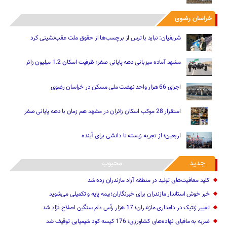
خراسان رضوی
شریفیان: نباید با ترس از برچسب‌ها از حقوق ملت عقب‌نشینی کرد
مشهد آماده میزبانی دهه پایانی صفر؛ ظرفیت اسکان 1.2 میلیون زائر
اجرای 66 هزار واحد نهضت ملی مسکن در خراسان رضوی
استقرار 28 موکب اسکان زائران در مشهد هم زمان با دهه پایانی صفر
اربعین؛ از تجربه زیسته تا دانشی برای آینده
جدید
محبوب
کلید معافیت‌های تولید در منطقه آزاد مازندران زده شد
خبر خوش استاندار مازندران برای خبرنگاران؛‌بیمه پایه و ‌تکمیلی می‌شوید
تغییر ژنتیک‌ در دامداری مازندران؛ 17 هزار رأس دام سنگین ‌اصلاح نژاد شد
ضربه ‌به مافیای نهاده‌های کشاورزی؛ 176 کیسه کود شیمیایی توقیف شد