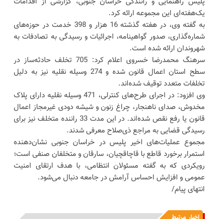
پلیس راهنمایی و رانندگی خراسان جنوبی، گزارشی از اقدامات
یک‌هفته‌ای این مجموعه ارائه کرد.
به گفته وی، در هفته گذشته 16 هزار و 398 خدمت در حوزه‌های
شماره‌گذاری، صدور گواهینامه، اجرائیات و رسیدگی به تصادفات به
شهروندان ارائه شده است.
سرهنگ محمدرضا خسروی اعلام کرد: 705 تخلف حادثه‌ساز در
سطح استان اعمال قانون شده و 274 وسیله نقلیه نیز به دلیل
تخلفات متعدد توقیف شده‌اند.
وی افزود: در اجرای طرح‌های کنترلی، 471 وسیله نقلیه دارای پلاک
مخدوش، صدای ناهنجار، چراغ زنون و شیشه دودی غیرمجاز اعمال
قانون یا رفع نقص شده‌اند. در این مدت 33 راننده متخلف نیز برای
رسیدگی قضایی به مراجع ذی‌صلاح معرفی شدند.
مجموع عملیات‌های اخیر پلیس در خراسان جنوبی نشان‌دهنده
استمرار برخورد قاطع با قاچاقچیان، سارقان و متخلفان صنفی است؛
رویکردی که به گفته مسئولان انتظامی، با هدف ارتقای امنیت
عمومی و افزایش احساس آرامش در جامعه دنبال می‌شود.
انتهای پیام/
اخبار مرتبط