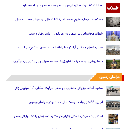
عملیات کنترل‌شده انهدام مهمات در محدوده پارچین ادامه دارد
محکومیت دوباره متهم به قصاص/ اثبات قتل زن جوان بعد از 7 سال
خطای محاسباتی در اعتماد به آمریکای از نفس‌افتاده است
حل ریشه‌ای معضل آرادکوه با راه‌اندازی زباله‌سوز امکان‌پذیر است
خام‌فروشی؛ زخم کهنه کشاورزی/ سود محصول ایرانی در جیب دیگران!
خراسان رضوی
مشهد آماده میزبانی دهه پایانی صفر؛ ظرفیت اسکان 1.2 میلیون زائر
اجرای 66 هزار واحد نهضت ملی مسکن در خراسان رضوی
استقرار 28 موکب اسکان زائران در مشهد هم زمان با دهه پایانی صفر