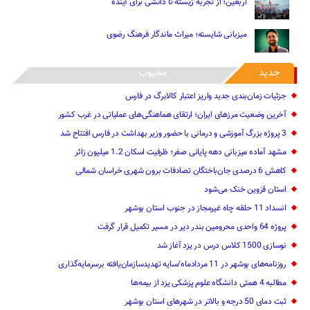
اربعین؛ از تجربه زیسته تا دانشی برای آینده
میزبانی شایسته؛ میراث ماندگار فرهنگ رضوی
جدید
محبوب
جزئیات زمان‌بندی جدید واریز اعتبار کالابرگ در فارس
آخرین وضعیت مرزهای ایران؛ ارتقای هماهنگی‌های عملیاتی در غرب کشور
3 پروژه بزرگ آموزشی و درمانی با حضور وزیر بهداشت در فارس افتتاح شد
مشهد آماده میزبانی دهه پایانی صفر؛ ظرفیت اسکان 1.2 میلیون زائر
کاهش 6 درصدی جان‌باختگان تصادفات برون شهری خراسان شمالی
استان قزوین خنک‌ می‌شود
انسداد 11 حلقه چاه غیرمجاز در جنوب استان بوشهر
پروژه 64 واحدی محرومین بندر دیر در مسیر تکمیل قرار گرفت
نوسازی 1500 کلاس درس در یزد آغاز شد
روزنامه‌های بوشهر در 11 مردادماه/سایه تهدیدسازمان‌یافته برسرمایه‌گذاری
مطالبه 4 همتی دانشگاه علوم پزشکی یزد از بیمه‌ها
ثبت دمای 50 درجه و بالاتر در شهرهای استان بوشهر