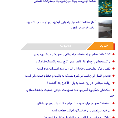
عرفه؛ تجلی‌گاه پیوند میان عبودیت و معرفت اجتماعی
آغاز مطالعات تفصیلی اجرایی آبخیزداری در سطح 10 حوزه
آبخیز خراسان رضوی
جدید
محبوب
کشف لاشه‌های پهپاد متخاصم آمریکایی ـ صهیونی در خلیج فارس
از کیسه‌های پارچه‌ای تا آگاهی سبز؛ کرج علیه پلاستیک قیام کرد
تکمیل مرکز توانبخشی جانبازان البرز نیازمند اعتبارات ویژه است
عزت و اقتدار ایران اسلامی ثمره تمسک به ولایت و حفظ وحدت ملی است
روایت میدانی| در روز حمله به پل B1 کرج چه گذشت؟
بانک‌های کهگیلویه آمار پرداخت تسهیلات جوانی جمعیت را شفاف‌سازی
کنند
بسته 14‌ محوری وزارت بهداشت برای مقابله با زیرمیزی پزشکان
در نبرد دیپلماسی، از نمایندگان ایرانی حمایت کنیم
آمادگی دادگستری ایلام برای مقابله با احتکار و گران‌فروشی