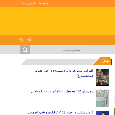
درباره ما
تماس با ما
تهران
آغاز آیین سنتی عزاداری «مسلمیه» در حرم حضرت
عبدالعظیم(ع)
بیمارستان 400 تختخوابی اسلامشهر در ایستگاه پایانی
6 هزار شکایت در «فؤاد 128» / بانک‌ها و تأمین اجتماعی