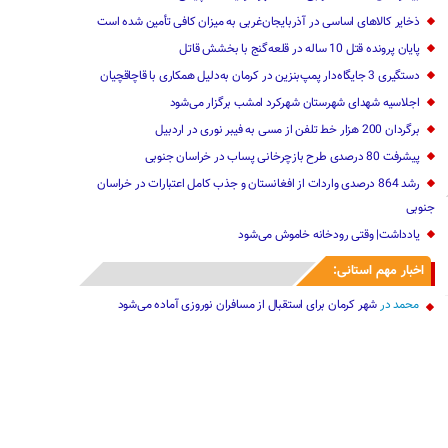
ذخایر کالاهای اساسی در آذربایجان‌غربی به میزان کافی تأمین شده است
پایان پرونده قتل 10 ساله در قلعه‌گنج با بخشش قاتل
دستگیری 3 جایگاه‌دار پمپ‌بنزین در کرمان به‌دلیل همکاری با قاچاقچیان
اجلاسیه شهدای شهرستان شهرکرد امشب برگزار می‌شود
برگردان 200 هزار خط تلفن از مسی به فیبر نوری در اردبیل
پیشرفت 80 درصدی طرح بازچرخانی پساب در خراسان جنوبی
رشد 864 درصدی واردات از افغانستان و جذب کامل اعتبارات در خراسان
جنوبی
یادداشت| وقتی رودخانه خاموش می‌شود
اخبار مهم استانی:
محمد
در
شهر کرمان برای استقبال از مسافران نوروزی آماده می‌شود