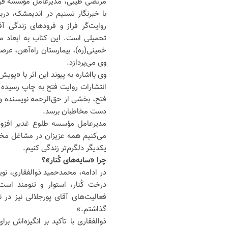
مرتضی طیبی، مدیرعامل مؤسسه فره
با خبرنگار تسنیم در اندیمشک، درب
روایت‌گر فراز و فرودهای زندگی آ
تحمیلی است. این کتاب به ابعاد
خمینی(ره)، بیمارستان راه‌آهن، ع
وی می‌پردازد.
وی بااشاره به پیوند این اثر با «پ
انتشارات روایت فتح به چاپ رسیده ا
دست مخاطبان برسد.
مدیرعامل مؤسسه طلوع غدیر افزود:
می‌کنیم همه عزیزان در مشاغل مختل
یکدیگر دلگرم‌تر زندگی کنیم.
چرا «سایه‌های کُنار»؟
در ادامه، محمدحمید ذوالفقاری، نو
درخت کُنار، استوار و تنومند است
فعالیت‌های آقای پورجلالی نیز در ن
گذاشتم.»
ذوالفقاری با تأکید بر انگیزه‌اش بر