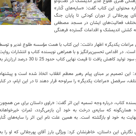
نگی هنری طلوع غدیر اندیمشک در گفت‌وگو
اره محتوای این کتاب گفت: «سایه‌های کُنار»
قای پورجلالی از دوران کودکی تا پایان جنگ
 مختلف فعالیت‌های ایشان در مسجد مصطفی
رصه کشتی اندیمشک و اقدامات گسترده فرهنگی
ویش مراعات یکدیگر» اظهار داشت: این کتاب با همت مؤسسه طلوع غدیر و توسط
ست. در اقدامی تحسین‌برانگیز و با همراهی نویسنده کتاب و انتشارات روایت
فتح، بخشی از حق‌الزحمه نویسنده و سود تولید کاهش یافت تا قیمت نهایی کتاب حدود 25 تا 30 درصد ارزان‌تر
 این تصمیم بر مبنای پیام رهبر معظم انقلاب اتخاذ شده است و پیشنهاد
ف، سرفصل «مراعات یکدیگر» را سرلوحه قرار دهند تا در این ایام، در کنار
یسنده کتاب، درباره وجه تسمیه این اثر گفت: «راوی داستان برای من همچون
؛ همان‌گونه که سایه‌ی درخت به خود آن بازمی‌گردد، ثمراتِ خیرخواهانه
هایت به خود او بازگشته است. به همین علت نام این اثر را سایه‌های کُنار
ای نگارش این داستان، خاطرنشان کرد: ویژگی بارز آقای پورجلالی که او را به