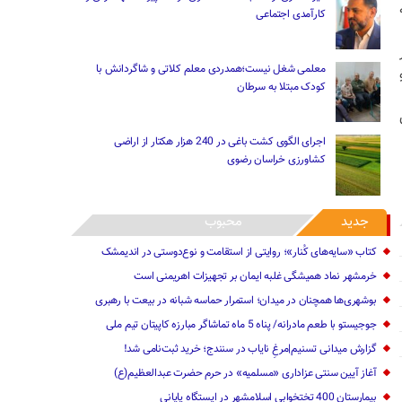
کارآمدی اجتماعی
معلمی شغل نیست؛همدردی معلم کلاتی و شاگردانش با
کودک مبتلا به سرطان
اجرای الگوی کشت باغی در 240 هزار هکتار از اراضی
کشاورزی خراسان رضوی
جدید
محبوب
کتاب «سایه‌های کُنار»؛ روایتی از استقامت و نوع‌دوستی در اندیمشک
خرمشهر نماد همیشگی غلبه ایمان بر تجهیزات اهریمنی است
بوشهری‌ها همچنان در میدان؛ استمرار حماسه شبانه در بیعت با رهبری
جوجیستو با طعم مادرانه/ پناه 5 ماه تماشاگر مبارزه کاپیتان تیم ملی
گزارش میدانی تسنیم|مرغِ نایاب در سنندج؛ خرید ثبت‌نامی شد!
آغاز آیین سنتی عزاداری «مسلمیه» در حرم حضرت عبدالعظیم(ع)
بیمارستان 400 تختخوابی اسلامشهر در ایستگاه پایانی