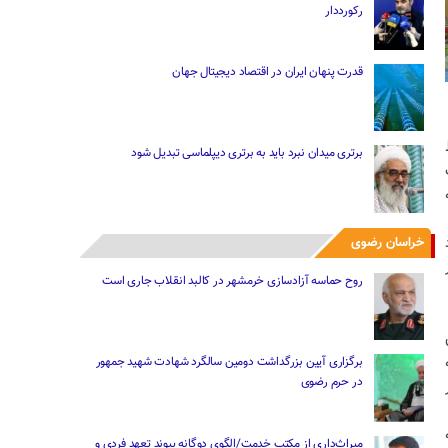
رکورددار
قدرت پنهان ایران در اقتصاد دیجیتال جهان
برتری میدان نبرد باید به برتری دیپلماسی تبدیل شود
 به
خراسان رضوی
روح حماسه آزادسازی خرمشهر در کالبد انقلاب جاری است
برگزاری آیین بزرگداشت دومین سالگرد شهادت شهید جمهور
در حرم رضوی
میراث‌داری از مکتب خدمت/الگوی دوگانه پیوند تعهد فردی و