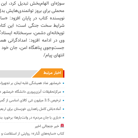
سوژه‌ای الهام‌بخش تبدیل کرد، این 
محملی برای بروز توانمندی‌هایش بد
نویسنده کتاب در پایان افزود: «سای
شرایط سخت جنگی است؛ این کتاب 
توپخانه‌ای دشمن، سرسختانه ایستادگ
وی در ادامه افزود: امدادگرانی ه
جست‌وجوی پناهگاه امن، جان خود را
انتهای پیام/
اخبار مرتبط
خرمشهر نماد همیشگی غلبه ایمان بر تجهیزا
مرکزتحقیقات آبزی‌پروری دانشگاه خرمشهر در
ترخیص 3.5 میلیون تنی کالای اساسی از گمرکات خوزستان
آماده‌باش کامل راهداری خوزستان برای اربع
«بازی با جان مردم» در وانت‌بارها؛ برخورد 
خبر جنجالی اخیر
کتاب «سایه‌های کُنار»؛ روایتی از استقامت و