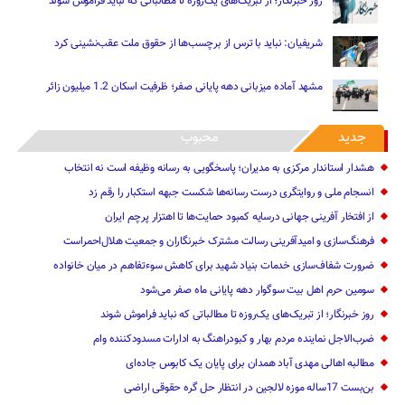
روز خبرنگار؛ از تبریک‌های یک‌روزه تا مطالباتی که نباید فراموش شوند
شریفیان: نباید با ترس از برچسب‌ها از حقوق ملت عقب‌نشینی کرد
مشهد آماده میزبانی دهه پایانی صفر؛ ظرفیت اسکان 1.2 میلیون زائر
جدید
محبوب
هشدار استاندار مرکزی به مدیران؛ پاسخگویی به رسانه وظیفه است نه انتخاب
انسجام ملی و روایتگری درست رسانه‌ها شکست جبهه استکبار را رقم زد
از افتخار آفرینی جهانی درسایه کمبود حمایت‌ها تا اهتزار پرچم ایران
فرهنگ‌سازی و امیدآفرینی رسالت‌ مشترک خبرنگاران و جمعیت هلال‌احمراست
ضرورت شفاف‌سازی خدمات بنیاد شهید برای کاهش سوءتفاهم‌ در میان خانواده
سومین حرم اهل بیت سوگوار دهه پایانی ماه صفر می‌شود
روز خبرنگار؛ از تبریک‌های یک‌روزه تا مطالباتی که نباید فراموش شوند
ضرب‌الاجل نماینده مردم بهار و کبودراهنگ به ادارات مسدودکننده وام
مطالبه اهالی مهدی آباد همدان برای پایان یک کابوس جاده‌ای
بن‌بست 17ساله موزه لالجین در انتظار حل گره حقوقی اراضی