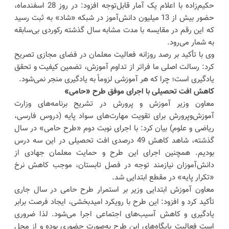
حکیم‌زاده با اعلام یک آمار قابل‌توجه افزود: در روز 28 اسفندماه،
حضور بیش از 13 میلیون دانش‌آموز در شبکه «شاد» به ثبت رسید
که این رقم در مقایسه با مدت مشابه سال گذشته رکوردی بی‌سابقه
به شمار می‌رود.
وی با تأکید بر رصد روزانه فعالیت معلمان در فضای مجازی تصریح
کرد: رسالت اصلی ما فراتر از تداوم آموزش، تضمین کیفیت و تحقق
یادگیری است؛ چرا که هر آموزشی لزوماً به یادگیری منجر نمی‌شود.
کاهش افت تحصیلی با اجرای موفق طرح «حامی»
معاون وزیر آموزش و پرورش در تشریح برنامه‌های وزارت
آموزش‌وپرورش برای تقویت مهارت‌های سواد پایه (دروس فارسی،
ریاضی و علوم) بیان کرد: با اجرای نوبت دوم «طرح حامی» در سال
گذشته، شاهد کاهش 49 درصدی افت تحصیلی در این سه درس
بودیم. همچنین اجرای این طرح و حمایت معلمان جهادی از
دانش‌آموزان نیازمند توجه در فصل تابستان، موجب کاهش نرخ
«تکرار پایه» در مقطع ابتدایی شد.
معاون آموزش ابتدایی وزیر بر استمرار طرح حامی در سال جاری
تأکید کرد و افزود: این طرح با رویکرد امیدبخشی، ایجاد فرصت برابر
یادگیری و کاهش آسیب‌های اجتماعی اجرا می‌شود. لذا ضروری
است فعالیت پایگاه‌های این طرح به‌صورت حضوری بوده و از محل