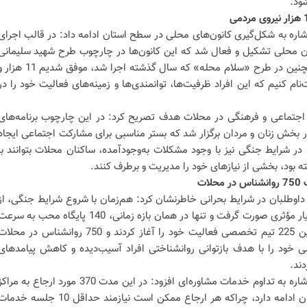
ود.
شاره به شکل‌گیری کانون‌های محلی در سطح استان ادامه داد: در قالب اجرای
ی محلی، در مجموع 94 کانون محلی تشکیل و فعال شد که این کانون‌ها در چارچوب طرح شهید سلیمانی
فعالیت‌های خود را دنبال کردند. همچنین در طرح «سلام محله» که سال گذشته اجرا شد، موفق شدیم 1
ت‌نام کنیم که این افراد ظرفیت‌ها، توانمندی‌ها و زمینه‌های فعالیت خود را در
ای اجتماعی و فرهنگی در محلات هدف تصریح کرد: در این چارچوب برنامه‌های
بخش زنان و مردان برگزار شد که بستر مناسبی برای مشارکت اجتماعی ایجاد
 شرایط جنگی نیز با وجود مشکلات به‌وجودآمده، ساکنان محلات بتوانند با
ه بود، بخشی از نیازهای خود را مدیریت و برطرف کنند.
ت داوطلبان در شرایط بحرانی خاطرنشان کرد: هم‌زمان با شروع شرایط جنگی، از
ظرفیت همین داوطلبان استفاده بسیار مؤثری صورت گرفت و تنها در همان بازه زمانی، 140 پایگاه محب به سر
در سطح استان تشکیل شد. همچنین 225 تیم تخصصی فعالیت خود را آغاز کردند و 750 روانشناس در محل
ود را با هدف بازتوانی روانشناختی افراد آسیب‌دیده و کاهش پیامدهای
ند.
مدیرکل بهزیستی استان اصفهان با اشاره به تداوم خدمات مشاوره‌ای افزود: در این مدت 370 مورد ارجاع به مر
مشاوره انجام شد و این روند همچنان ادامه دارد، چراکه هر ارجاع ممکن است نیازمند حداقل 10 جلسه خد