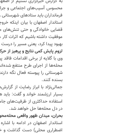
به گزارش خبرگزاری تسنیم از اصفه
محسوس آسیب‌های اجتماعی و جرایم 
فرمانداران باید ستادهای شهرستانی ر
استاندار اصفهان با بیان اینکه خر
قضایی خانوادگی و حتی تنش‌های مرت
موفقیت داشته باشیم که اثرات کار 
بهبود پیدا کرد، یعنی مسیر را درست ر
لزوم پایش کمی نتایج و پرهیز از حر
وی با گلایه از برخی اقدامات فاقد 
محله‌ها از اجرای طرح منتفع شده‌ان
شهرستانی را پیوسته فعال نگه دارند
بسنده کنند.
جمالی‌نژاد با ابراز رضایت از گزار
بسیار ارزشمند خواند و گفت: باید هم
استفاده حداکثری از ظرفیت‌های جامع
در دل محله‌ها حل خواهد شد.
بحران، میدان ظهور واقعی محله‌محو
استاندار اصفهان در ادامه با اشا
اضطراری محلی) دست گذاشت و خاطرن