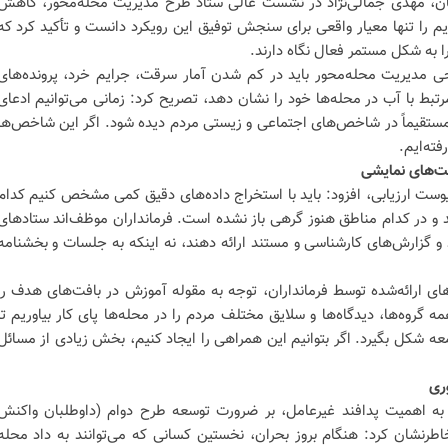
ان، مهدی جمالی‌نژاد در نشست عالی ستاد طرح مدیریت محله‌محور، کاهش
را تنها معیار واقعی برای سنجش توفیق این رویکرد دانست و تأکید کرد که
ا به شکل مستمر فعال نگاه دارند.
وجی مدیریت محله‌محور باید در کم شدن آمار سرقت، جرایم خرد، پرونده‌های
بط با آب در محله‌ها خود را نشان دهد، تصریح کرد: زمانی می‌توانیم ادعای
مستقیماً در شاخص‌های اجتماعی و زیستی مردم دیده شود. اگر این شاخص‌ها
فته‌ایم.
کت‌های نمایشی
پیوست ارزیابی، افزود: باید با استخراج داده‌های دقیق کمی مشخص کنیم کدام
د و در کدام مناطق هنوز گرهی باز نشده است. فرمانداران موظف‌اند ستادهای
 و گزارش‌های کارشناسی و مستند ارائه دهند، نه اینکه به جلسات و بخشنامه
ش‌های ارائه‌شده توسط فرمانداران، توجه به مقوله آموزش در بافت‌های هدف را
ه گروه‌ها، دیدگاه‌ها و سلایق مختلف مردم را در محله‌ها پای کار بیاوریم تا
ه شکل بگیرد. اگر بتوانیم این همراهی را ایجاد کنیم، بخش زیادی از مسائل
ری
ره به اهمیت پدافند غیرعامل، بر ضرورت توسعه طرح دوام (داوطلبان واکنش
شان کرد: هنگام بروز بحران، نخستین کسانی که می‌توانند به داد محله