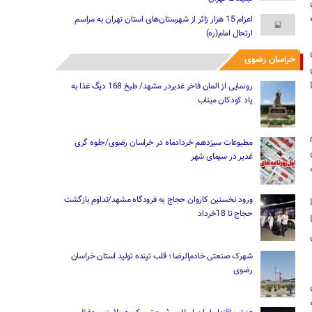
اعزام 15 هزار زائر از شهرستان‌های استان تهران به مراسم
ارتحال امام(ره)
خراسان رضوی
رونمایی از المان فاخر غدیردر مشهد/ طبخ 168 دیگ غذا به
یاد کودکان میناب
مطبوعات سیزدهم خردادماه در خراسان رضوی/جلوه گری
غدیر در سیمای شهر
ورود نخستین کاروان حجاج به فرودگاه مشهد/تداوم بازگشت
حجاج تا 18خرداد
شهرک صنعتی خادم‌الرضا ؛ قلب تپنده تولید استان خراسان
رضوی