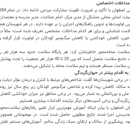
 مداخلات اختصاصی
معاون بهداشتی دانشگاه علوم پزشکی اصفهان با تأکید بر ضرورت تقویت مشارکت مردمی ادامه دا
ئت امنای محلی متشکل از مدیر مرکز، امام جماعت، مدیر مدرسه و معتمدان
اولویت‌ها و تدوین راهکارهای اجرایی را بر عهده دارند. در هر شهرستان هم
امت شناسایی و برای هر کدام مداخلات مشخصی تعریف شده است؛ مثلاً در
خون، کاهش خودکشی یا کاهش مرگ‌ومیر کودکان در اولویت قرار گرفته و
ده است.
ه سلامت محله‌محور خاطرنشان کرد: هر پایگاه سلامت حدود سه هزار نفر را
پوشش می‌دهد و به یک مرکز خدمات جامع سلامت متصل است که بین 20 تا 40 هزار نفر جمعیت را تحت پوش
قبان سلامت مستقر هستند و تیم سلامت محله را تشکیل می‌دهند.
ه اقدام بیشتر در حیوان‌گزیدگی
امه در برخی شهرستان‌ها گفت: شاخص‌های مرتبط با کنترل و درمان مؤثر دیابت و
ا به سالک کاهش پیدا کرده و شاخص مرگ‌ومیر کودکان زیر پنج سال نیز روند
لی و بین‌المللی به شمار می‌رود. در برخی مناطق نیز میزان خودکشی کاهش
‌گزیدگی و برخی آسیب‌های دیگر نیازمند اقدامات بیشتری هستیم.
 اصفهان با بیان اینکه آموزش مهم‌ترین ابزار تغییر رفتارهای سلامت‌محور
ه‌درستی اجرا شده، نتایج مطلوبی حاصل شده است. در موضوعاتی همچون
، پیشگیری از سالک و ارتقای سبک زندگی سالم، آموزش‌های مستمر نقش