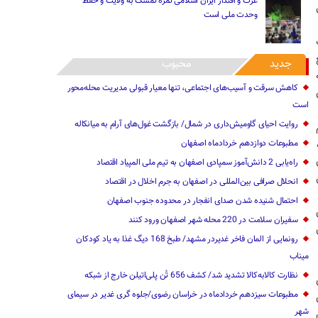
عزت و اقتدار ایران اسلامی ثمره تمسک به ولایت و حفظ
وحدت ملی است
جدید
محبوب
کاهش سرقت و آسیب‌های اجتماعی، تنها معیار قبولی مدیریت محله‌محور
است
روایت احیای گاومیش‌داری در شمال/ بازگشت غول‌های آرام به میانکاله
مطبوعات دوازدهم خردادماه اصفهان
راه‌یابی 2 دانش‌آموز سمپادی اصفهان به تیم ملی المپیاد اقتصاد
انحلال صرافی بین‌المللی در اصفهان به جرم اخلال در اقتصاد
احتمال شنیده شدن صدای انفجار در محدوده جنوب اصفهان
سفیران سلامت در 220 محله شهر اصفهان ورود کنند
رونمایی از المان فاخر غدیردر مشهد/ طبخ 168 دیگ غذا به یاد کودکان
میناب
نظارت کالا‌به‌کالا تشدید شد/ کشف 656 تُن پلی‌اتیلن خارج از شبکه
مطبوعات سیزدهم خردادماه در خراسان رضوی/جلوه گری غدیر در سیمای
شهر