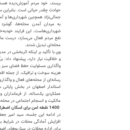
برسند، خود مردم آموزش‌دیده هستن
حوادث چقدر حیاتی است. بنابراین سا
جمالی‌نژاد همچنین شهرداری‌ها و آ
به میدان آمدن محله‌ها، گوشزد کر
شهرداری‌هاست. این فرایند خودبه‌خ
نفع مردم فعال می‌سازد، درست مانن
محله‌ای تبدیل شدند.
وی با تأکید بر اینکه اثربخشی در مد
و خلاقیت نیاز دارد، پیشنهاد داد:
واگذاری مسئولیت حفظ فضای سبز و 
هزینه سوخت و ترافیک، از جمله اقد
رسانه‌ای از محله‌های فعال و واگذاری
استاندار اصفهان در بخش پایانی س
عملکردی یک‌ساله، از فرمانداران 
مالکیت و انسجام اجتماعی در محله‌ها،
1400 نقطه امن برای اسکان اضطراری در محلات شناسایی شد
در ادامه این جلسه، سید امیر جعفری
افزایش آمادگی محلات در شرایط بح
برای اداره محلات در سناریوهای ا