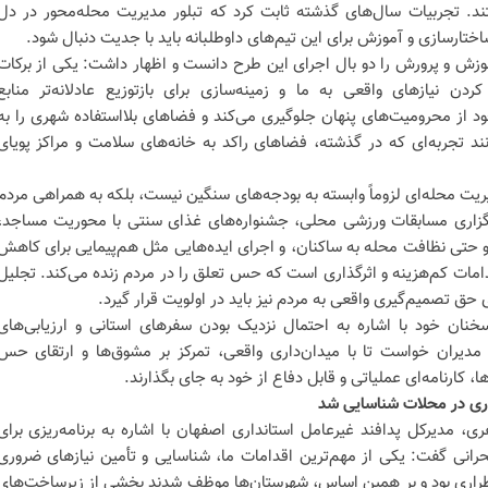
د. تجربیات سال‌های گذشته ثابت کرد که تبلور مدیریت محله‌محور در دل
ختارسازی و آموزش برای این تیم‌های داوطلبانه باید با جدیت دنبال شود.
موزش و پرورش را دو بال اجرای این طرح دانست و اظهار داشت: یکی از برکات
دن نیازهای واقعی به ما و زمینه‌سازی برای بازتوزیع عادلانه‌تر منابع
ود از محرومیت‌های پنهان جلوگیری می‌کند و فضاهای بلااستفاده شهری را به
د تجربه‌ای که در گذشته، فضاهای راکد به خانه‌های سلامت و مراکز پویای
یریت محله‌ای لزوماً وابسته به بودجه‌های سنگین نیست، بلکه به همراهی مردم
 برگزاری مسابقات ورزشی محلی، جشنواره‌های غذای سنتی با محوریت مساجد،
حتی نظافت محله به ساکنان، و اجرای ایده‌هایی مثل هم‌پیمایی برای کاهش
امات کم‌هزینه و اثرگذاری است که حس تعلق را در مردم زنده می‌کند. تجلیل
 حق تصمیم‌گیری واقعی به مردم نیز باید در اولویت قرار گیرد.
خنان خود با اشاره به احتمال نزدیک بودن سفرهای استانی و ارزیابی‌های
و مدیران خواست تا با میدان‌داری واقعی، تمرکز بر مشوق‌ها و ارتقای حس
 کارنامه‌ای عملیاتی و قابل دفاع از خود به جای بگذارند.
، مدیرکل پدافند غیرعامل استانداری اصفهان با اشاره به برنامه‌ریزی برای
رانی گفت: یکی از مهم‌ترین اقدامات ما، شناسایی و تأمین نیازهای ضروری
ضطراری بود و بر همین اساس، شهرستان‌ها موظف شدند بخشی از زیرساخت‌های