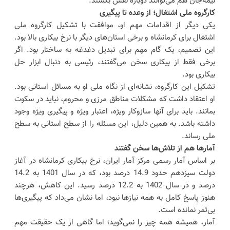
نیمه‌جان هم می‌توانند دوباره نفس بکشند.
کارگروه ملی اشتغال؛ از وعده تا پیگیری
یکی دیگر از اقدامات مهم او، موافقت با تشکیل کارگروه ملی
اشتغال برای کرمانشاه و برخی استان‌های دیگر با نرخ بیکاری بالا بود.
این تصمیم، یک گام مهم برای تبدیل دغدغه به ساختار بود. اگر
برخی فقط از بیکاری سخن می‌گفتند، رئیسی به دنبال ابزار حل
بیکاری بود.
تشکیل این کارگروه، نشانه‌ای از نگاه ملی او به مسائل استانی بود.
او اعتقاد داشت که مشکلات مناطق مرزی و محروم، نباید در سکوت
بمانند. باید برای آنها سازوکار ویژه، اعتبار ویژه و پیگیری ویژه وجود
داشته باشد. به همین دلیل، این مسئله را از سطح استانی به سطح
ملی رساند.
آمارها هم از تلاش‌ها سخن گفتند
بر اساس آمار رسمی مرکز آمار ایران، نرخ بیکاری کرمانشاه در آغاز
دولت سیزدهم حدود 14.9 درصد بود، که در سال 1401 به 14.2
درصد و در سال 1402 به 12.2 درصد رسید. این کاهش، هرچند
هنوز پاسخ کامل به همه‌ نیازها نبود، اما نشان می‌داد که پیگیری‌ها
بی‌ثمر نمانده است.
آمار، همیشه همه چیز را نمی‌گوید؛ اما گاهی از یک حقیقت مهم