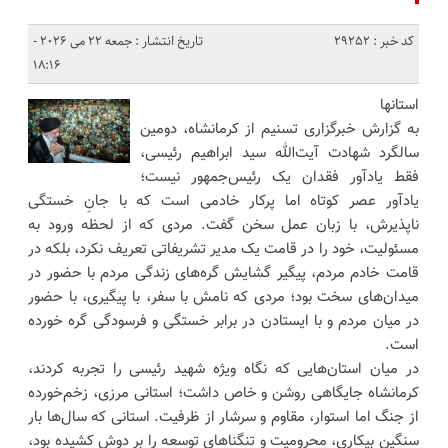
کد خبر : 29252
تاریخ انتشار : جمعه 22 می 2026 -
18:16
استانها
به گزارش خبرگزاری تسنیم از کرمانشاه، دومین
سالگرد شهادت آیت‌الله سید ابراهیم رئیسی،
فقط یادآور فقدان یک رئیس‌جمهور نیست؛
یادآور عصر کوتاه اما پرکار خادمی است که با جانِ خستگی
‌ناپذیرش، با زبان عمل سخن گفت. مردی که از لحظه‌ ورود به
مسئولیت، خود را در قامت یک مدیر تشریفاتی تعریف نکرد، بلکه در
قامت خادم مردم، پیگیر گشایش گره‌های زندگی مردم با حضور در
میدان‌های سخت بود؛ مردی که نامش با سفر، با پیگیری، با حضور
در میان مردم و با ایستادن در برابر خستگی و فرسودگی گره خورده
است.
در میان استان‌هایی که نگاه ویژه شهید رئیسی را تجربه کردند،
کرمانشاه جایگاهی روشن و خاص داشت؛ استانی مرزی، زخم‌خورده
از جنگ اما استوار، مقاوم و سرشار از ظرفیت. استانی که سال‌ها بار
سنگین بیکاری، محرومیت و تنگناهای توسعه را بر دوش کشیده بود،