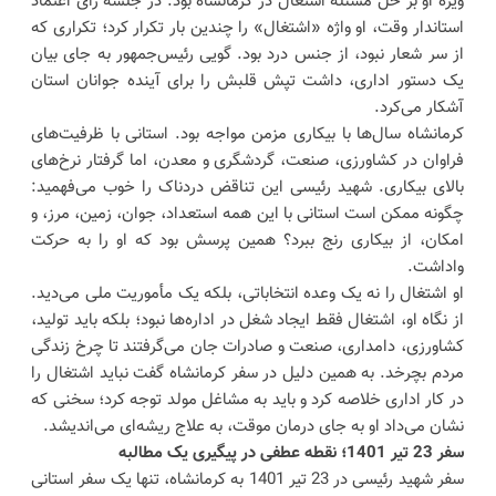
ویژه او بر حل مسئله اشتغال در کرمانشاه بود. در جلسه رأی اعتماد
استاندار وقت، او واژه «اشتغال» را چندین بار تکرار کرد؛ تکراری که
از سر شعار نبود، از جنس درد بود. گویی رئیس‌جمهور به جای بیان
یک دستور اداری، داشت تپش قلبش را برای آینده جوانان استان
آشکار می‌کرد.
کرمانشاه سال‌ها با بیکاری مزمن مواجه بود. استانی با ظرفیت‌های
فراوان در کشاورزی، صنعت، گردشگری و معدن، اما گرفتار نرخ‌های
بالای بیکاری. شهید رئیسی این تناقض دردناک را خوب می‌فهمید:
چگونه ممکن است استانی با این همه استعداد، جوان، زمین، مرز، و
امکان، از بیکاری رنج ببرد؟ همین پرسش بود که او را به حرکت
واداشت.
او اشتغال را نه یک وعده‌ انتخاباتی، بلکه یک مأموریت ملی می‌دید.
از نگاه او، اشتغال فقط ایجاد شغل در اداره‌ها نبود؛ بلکه باید تولید،
کشاورزی، دامداری، صنعت و صادرات جان می‌گرفتند تا چرخ زندگی
مردم بچرخد. به همین دلیل در سفر کرمانشاه گفت نباید اشتغال را
در کار اداری خلاصه کرد و باید به مشاغل مولد توجه کرد؛ سخنی که
نشان می‌داد او به جای درمان موقت، به علاج ریشه‌ای می‌اندیشد.
سفر 23 تیر 1401؛ نقطه عطفی در پیگیری یک مطالبه
سفر شهید رئیسی در 23 تیر 1401 به کرمانشاه، تنها یک سفر استانی