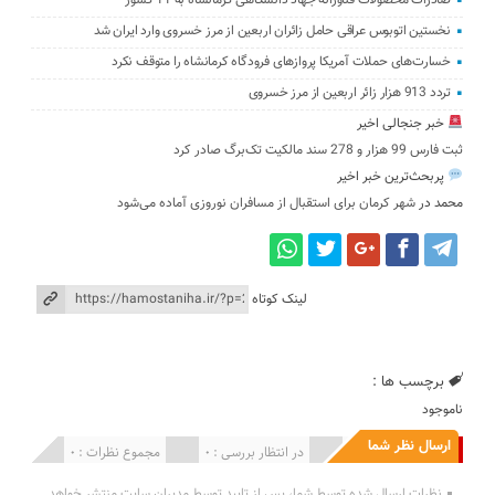
صادرات محصولات فناورانه جهاد دانشگاهی کرمانشاه به 11 کشور
نخستین اتوبوس عراقی حامل زائران اربعین از مرز خسروی وارد ایران شد
خسارت‌های حملات آمریکا پروازهای فرودگاه کرمانشاه را متوقف نکرد
تردد 913 هزار زائر اربعین از مرز خسروی
خبر جنجالی اخیر
ثبت فارس 99 هزار و 278 سند مالکیت تک‌برگ صادر کرد
پربحث‌ترین خبر اخیر
محمد
در
شهر کرمان برای استقبال از مسافران نوروزی آماده می‌شود
لینک کوتاه
برچسب ها :
ناموجود
ارسال نظر شما
انتشار یافته : 0
در انتظار بررسی : 0
مجموع نظرات : 0
نظرات ارسال شده توسط شما، پس از تایید توسط مدیران سایت منتشر خواهد