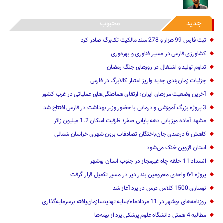
جدید
محبوب
ثبت فارس 99 هزار و 278 سند مالکیت تک‌برگ صادر کرد
کشاورزی فارس در مسیر فناوری و بهره‌وری
تداوم تولید و اشتغال در روزهای جنگ رمضان
جزئیات زمان‌بندی جدید واریز اعتبار کالابرگ در فارس
آخرین وضعیت مرزهای ایران؛ ارتقای هماهنگی‌های عملیاتی در غرب کشور
3 پروژه بزرگ آموزشی و درمانی با حضور وزیر بهداشت در فارس افتتاح شد
مشهد آماده میزبانی دهه پایانی صفر؛ ظرفیت اسکان 1.2 میلیون زائر
کاهش 6 درصدی جان‌باختگان تصادفات برون شهری خراسان شمالی
استان قزوین خنک‌ می‌شود
انسداد 11 حلقه چاه غیرمجاز در جنوب استان بوشهر
پروژه 64 واحدی محرومین بندر دیر در مسیر تکمیل قرار گرفت
نوسازی 1500 کلاس درس در یزد آغاز شد
روزنامه‌های بوشهر در 11 مردادماه/سایه تهدیدسازمان‌یافته برسرمایه‌گذاری
مطالبه 4 همتی دانشگاه علوم پزشکی یزد از بیمه‌ها