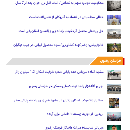
محکومیت دوباره متهم به قصاص/ اثبات قتل زن جوان بعد از 7 سال
خطای محاسباتی در اعتماد به آمریکای از نفس‌افتاده است
حل ریشه‌ای معضل آرادکوه با راه‌اندازی زباله‌سوز امکان‌پذیر است
خام‌فروشی؛ زخم کهنه کشاورزی/ سود محصول ایرانی در جیب دیگران!
خراسان رضوی
مشهد آماده میزبانی دهه پایانی صفر؛ ظرفیت اسکان 1.2 میلیون زائر
اجرای 66 هزار واحد نهضت ملی مسکن در خراسان رضوی
استقرار 28 موکب اسکان زائران در مشهد هم زمان با دهه پایانی صفر
اربعین؛ از تجربه زیسته تا دانشی برای آینده
میزبانی شایسته؛ میراث ماندگار فرهنگ رضوی