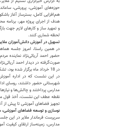
به گزارش خبرگزاری تسنیم از ملایر
حوزه‌های آموزشی، پرورشی، ساماند
هم‌افزایی کامل، بسترساز آغاز باشک
هدف از اجرای پروژه مهر، برنامه مح
و تمهید ساز و کارهای لازم جهت باز
لحظه شماری کنند.
تسهیل در آموزش دانش‌آموزان ملایر
در همین راستا، امروز جلسه هماهن
حضور احمد آریائی‌‌نژاد نماینده مر
صورت‌گرفته در دیدار احمد آریائی‌‌
در 18 خرداد ماه برگزار شده بود، تشکیل گردید.
در این نشست که در اداره آموزش
شهرستانی حضور داشتند، روسای اد
مدارس پرداختند و چالش‌ها و نیازها
نقطه عطف این نشست، أخذ قول‌ مسا
تجهیز فضاهای آموزشی تا پیش از آغاز سا
نوسازی و توسعه فضاهای آموزشی، سر
سرپرست فرماندار ملایر در این جلسه
مدارس، زمینه‌ساز ارتقای کیفیت آموز