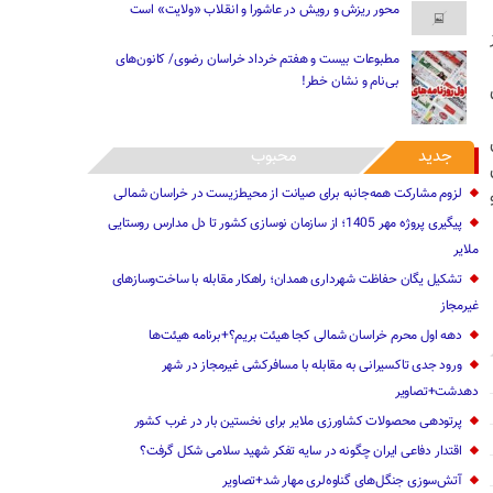
محور ریزش و رویش در عاشورا و انقلاب «ولایت» است
مطبوعات بیست و هفتم خرداد خراسان رضوی/ کانون‌های
بی‌نام و نشان خطر!
جدید
محبوب
لزوم مشارکت همه‌جانبه برای صیانت از محیط‌زیست در خراسان شمالی
پیگیری پروژه مهر 1405؛ از سازمان نوسازی کشور تا دل مدارس روستایی
ملایر
تشکیل یگان حفاظت شهرداری همدان؛ راهکار مقابله با ساخت‌وسازهای
غیرمجاز
دهه اول محرم خراسان شمالی کجا هیئت بریم؟+برنامه هیئت‌ها
ورود جدی تاکسیرانی به مقابله با مسافرکشی غیرمجاز در شهر
دهدشت+تصاویر
پرتودهی محصولات کشاورزی ملایر برای نخستین بار در غرب کشور
اقتدار دفاعی ایران چگونه در سایه تفکر شهید سلامی شکل گرفت؟
آتش‌سوزی جنگل‌های گناوه‌لری مهار شد+تصاویر