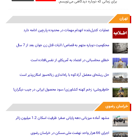
برای زمانی که دوباره دیدگاهی می‌نویسم.
تهران
عملیات کنترل‌شده انهدام مهمات در محدوده پارچین ادامه دارد
محکومیت دوباره متهم به قصاص/ اثبات قتل زن جوان بعد از 7 سال
خطای محاسباتی در اعتماد به آمریکای از نفس‌افتاده است
حل ریشه‌ای معضل آرادکوه با راه‌اندازی زباله‌سوز امکان‌پذیر است
خام‌فروشی؛ زخم کهنه کشاورزی/ سود محصول ایرانی در جیب دیگران!
خراسان رضوی
مشهد آماده میزبانی دهه پایانی صفر؛ ظرفیت اسکان 1.2 میلیون زائر
اجرای 66 هزار واحد نهضت ملی مسکن در خراسان رضوی