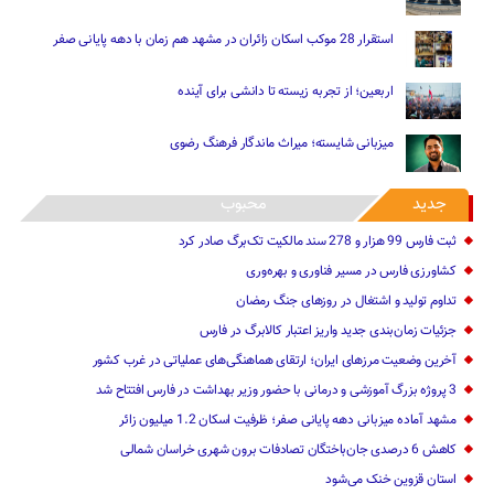
استقرار 28 موکب اسکان زائران در مشهد هم زمان با دهه پایانی صفر
اربعین؛ از تجربه زیسته تا دانشی برای آینده
میزبانی شایسته؛ میراث ماندگار فرهنگ رضوی
جدید
محبوب
ثبت فارس 99 هزار و 278 سند مالکیت تک‌برگ صادر کرد
کشاورزی فارس در مسیر فناوری و بهره‌وری
تداوم تولید و اشتغال در روزهای جنگ رمضان
جزئیات زمان‌بندی جدید واریز اعتبار کالابرگ در فارس
آخرین وضعیت مرزهای ایران؛ ارتقای هماهنگی‌های عملیاتی در غرب کشور
3 پروژه بزرگ آموزشی و درمانی با حضور وزیر بهداشت در فارس افتتاح شد
مشهد آماده میزبانی دهه پایانی صفر؛ ظرفیت اسکان 1.2 میلیون زائر
کاهش 6 درصدی جان‌باختگان تصادفات برون شهری خراسان شمالی
استان قزوین خنک‌ می‌شود