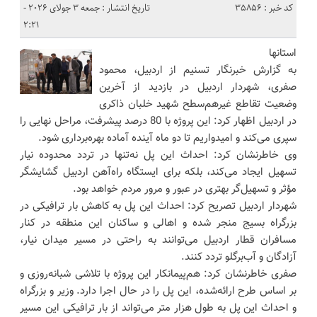
کد خبر : 35856
تاریخ انتشار : جمعه 3 جولای 2026 -
2:21
استانها
به گزارش خبرنگار تسنیم از اردبیل، محمود
صفری، شهردار اردبیل در بازدید از آخرین
وضعیت تقاطع غیرهم‌سطح شهید خلبان ذاکری
در اردبیل اظهار کرد: این پروژه با 80 درصد پیشرفت، مراحل نهایی را
سپری می‌کند و امیدواریم تا دو ماه آینده آماده بهره‌برداری شود.
وی خاطرنشان کرد: احداث این پل نه‌تنها در تردد محدوده نیار
تسهیل ایجاد می‌کند، بلکه برای ایستگاه راه‌آهن اردبیل گشایشگر
مؤثر و تسهیل‌گر بهتری در عبور و مرور مردم خواهد بود.
شهردار اردبیل تصریح کرد: احداث این پل به کاهش بار ترافیکی در
بزرگراه بسیج منجر شده و اهالی و ساکنان این منطقه در کنار
مسافران قطار اردبیل می‌توانند به راحتی در مسیر میدان نیار،
آزادگان و آب‌برگلو تردد کنند.
صفری خاطرنشان کرد: هم‌پیمانکار این پروژه با تلاشی شبانه‌روزی و
بر اساس طرح ارائه‌شده، این پل را در حال اجرا دارد. وزیر و بزرگراه
و احداث این پل به طول هزار متر می‌تواند از بار ترافیکی این مسیر