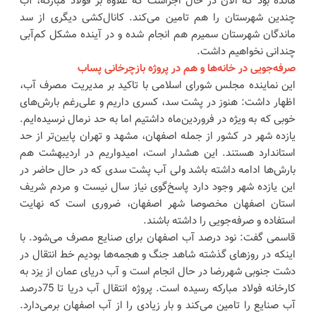
مانده بود که الان در حال اجراست که علاوه بر فولاد مبارکه، آب
چندین شهرستان را هم تامین می‌کند. کانال‌کشی دیگری از سد
ماندگان شهرستان سمیرم هم انجام شده و در آینده مشکل کم‌آبی
چندانی نخواهیم داشت.
صرفه‌جویی در خانه‌ها و هم در پروژه بازچرخانی پساب
این نماینده مجلس شورای اسلامی با تاکید بر مدیریت مصرف آب،
اظهار داشت: هنوز در پشت سد، کسری داریم و علی‌رغم بارش‌های
خوبی که به ویژه در فروردین‌ماه داشتیم اما به حد نرمال نرسیده‌ایم.
یازده شهر در کشور از جمله اصفهان، مشهد و تهران پایین‌تر از حد
استاندارد هستند. این هشدار است، امیدواریم در اردیبهشت هم
بارش‌ها ادامه داشته باشد ولی آب پشت سدی که در حال حاضر در
این یازده شهر وجود دارد پاسخ‌گوی نیاز سال نیست و مردم شریف
استان اصفهان مخصوصا شهر اصفهان، ضروری است که نهایت
استفاده و صرفه‌جویی را داشته باشند.
قاسمی گفت: نود درصد آب اصفهان برای صنایع مصرف می‌شود. با
اینکه در روزهای گذشته شاهد جنگ و هجمه‌ها بودیم خط انتقال در
دشت جنوبی شهررضا در حال انجام است و آب دریای عمان از یزد به
کارخانه فولاد مبارکه رسیده است. پروژه انتقال آب دریا تا 75درصد
آب صنایع را تامین می‌کند و بار زیادی را از آب اصفهان برمی‌دارد.