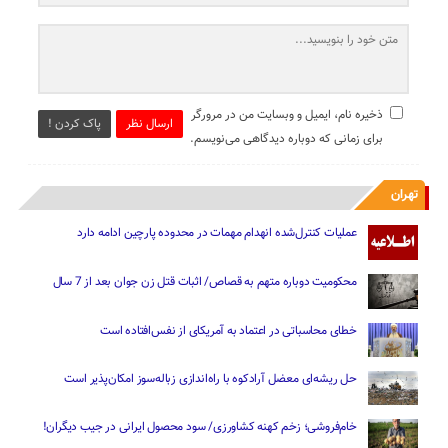
ذخیره نام، ایمیل و وبسایت من در مرورگر
ارسال نظر
پاک کردن !
برای زمانی که دوباره دیدگاهی می‌نویسم.
تهران
عملیات کنترل‌شده انهدام مهمات در محدوده پارچین ادامه دارد
محکومیت دوباره متهم به قصاص/ اثبات قتل زن جوان بعد از 7 سال
خطای محاسباتی در اعتماد به آمریکای از نفس‌افتاده است
حل ریشه‌ای معضل آرادکوه با راه‌اندازی زباله‌سوز امکان‌پذیر است
خام‌فروشی؛ زخم کهنه کشاورزی/ سود محصول ایرانی در جیب دیگران!