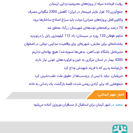
روایت فرمانده سپاه از پروژه‌های محرومیت‌زدایی لرستان
جمع‌آوری 10 هزار ماینر غیرمجاز در ایران/ کاهش 2300 مگاواتی مصرف
واکاوی قفل پروژه‌های عمرانی| دولت باید سراغ اصلاح ساختارها برود
70 درصد برنامه‌های توسعه‌ای شهرستان زرآباد محقق شد
تداوم طوفان 120 روزه در سیستان؛ باد 112 کیلومتری ‌زابل را درنوردید
بخشنامه‌ای برای نمایش، شهریه‌ای برای واقعیت؛ مدارس دولتی در اصفهان
مدیرعامل باشگاه ذوب‌آهن: ‌بدهی‌ها ‌تسویه شد/ هیچ بهانه‌ای نداریم
4200 بیمار در استان مرکزی به خون و فرآورده‌های خونی نیاز دارند
دل‌نوشته پدری که با فرزند شهیدش وداع کرد
شریفیان: نباید با ترس از برچسب‌ها از حقوق ملت عقب‌نشینی کرد
شمع‌هایی که ‌برای آزادی روشن شدند؛ قصه بازگشت یک زندانی به خانه
اخبار مهم استانی:
محمد
در
شهر کرمان برای استقبال از مسافران نوروزی آماده می‌شود