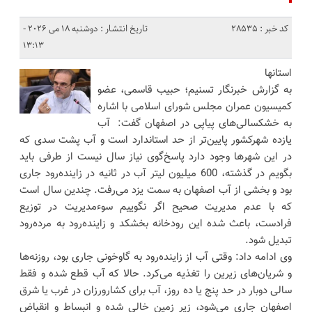
کد خبر : 28535
تاریخ انتشار : دوشنبه 18 می 2026 -
13:13
استانها
به گزارش خبرنگار تسنیم؛ حبیب قاسمی، عضو
کمیسیون عمران مجلس شورای اسلامی با اشاره
به خشکسالی‌های پیاپی در اصفهان گفت: آب
یازده شهرکشور پایین‌تر از حد استاندارد است و آب پشت سدی که
در این شهرها وجود دارد پاسخ‌گوی نیاز سال نیست از طرفی باید
بگویم در گذشته، 600 میلیون لیتر آب در ثانیه در زاینده‌رود جاری
بود و بخشی از آب اصفهان به سمت یزد می‌رفت. چندین سال است
که با عدم مدیریت صحیح اگر نگوییم سوءمدیریت در توزیع
فرادست، باعث شده این رودخانه بخشکد و زاینده‌رود به مرده‌رود
تبدیل شود.
وی ادامه داد: وقتی آب از زاینده‌رود به گاوخونی جاری بود، روزنه‌ها
و شریان‌های زیرین را تغذیه می‌کرد. حالا که آب قطع شده و فقط
سالی دوبار در حد پنج یا ده روز، آب برای کشارورزان در غرب یا شرق
اصفهان جاری می‌شود، زیر زمین خالی شده و انبساط و انقباض